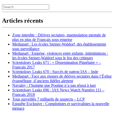
Search
Articles récents
Zone interdite : Dérives sectaires, manipulation mentale de
plus en plus de Français sous emprise
Mediapart : Les écoles Steiner-Waldorf, des établissements
sous surveillance
Mediapart : Emprise, violences entre enfants, intimidations :
les écoles Steiner-Waldorf sous le feu des critiques
Scientology Leaks 671 : « Dissemination Planétaire » –
Français 2017
Scientology Leaks 670 : Succès de patron IAS – Inde
Mediapart : Face aux risques de dérives sectaires dans l’Église
évangélique, d’anciens fidèles alertent
Navalny : l’homme que Poutine n’a pas réussi à tuer
Scientology Leaks 696 : IAS News Watch Numéro 111 –
Français 2018
Tous surveillés 7 milliards de suspects – LCP
Enquête Exclusive : Complotistes et survivalistes la nouvelle
menace