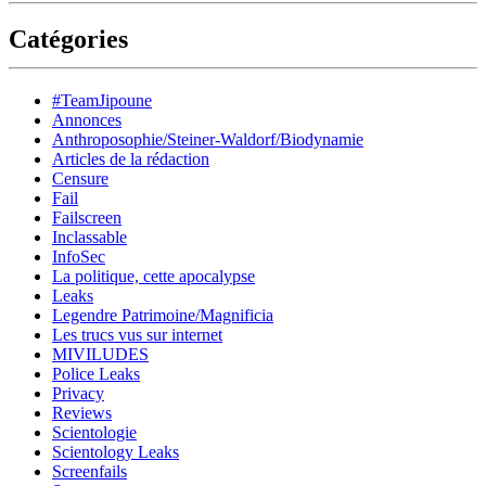
Catégories
#TeamJipoune
Annonces
Anthroposophie/Steiner-Waldorf/Biodynamie
Articles de la rédaction
Censure
Fail
Failscreen
Inclassable
InfoSec
La politique, cette apocalypse
Leaks
Legendre Patrimoine/Magnificia
Les trucs vus sur internet
MIVILUDES
Police Leaks
Privacy
Reviews
Scientologie
Scientology Leaks
Screenfails