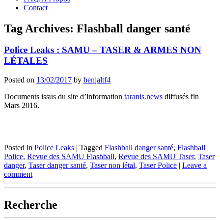
Contact
Tag Archives:
Flashball danger santé
Police Leaks : SAMU – TASER & ARMES NON
LÉTALES
Posted on
13/02/2017
by
benjaltf4
Documents issus du site d’information
taranis.news
diffusés fin
Mars 2016.
Posted in
Police Leaks
|
Tagged
Flashball danger santé
,
Flashball
Police
,
Revue des SAMU Flashball
,
Revue des SAMU Taser
,
Taser
danger
,
Taser danger santé
,
Taser non létal
,
Taser Police
|
Leave a
comment
Recherche