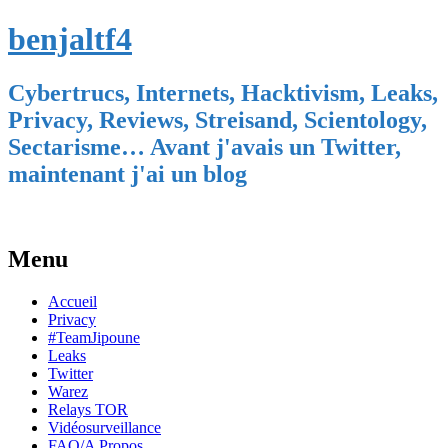
benjaltf4
Cybertrucs, Internets, Hacktivism, Leaks,
Privacy, Reviews, Streisand, Scientology,
Sectarisme… Avant j'avais un Twitter,
maintenant j'ai un blog
Menu
Skip
Accueil
to
Privacy
content
#TeamJipoune
Leaks
Twitter
Warez
Relays TOR
Vidéosurveillance
FAQ/A Propos