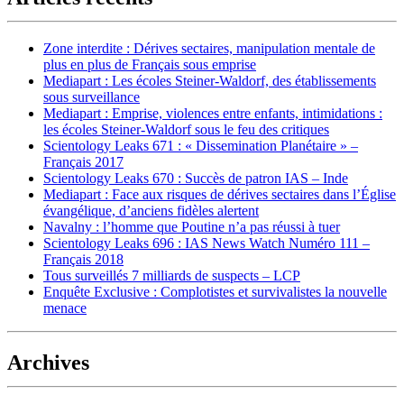
Zone interdite : Dérives sectaires, manipulation mentale de
plus en plus de Français sous emprise
Mediapart : Les écoles Steiner-Waldorf, des établissements
sous surveillance
Mediapart : Emprise, violences entre enfants, intimidations :
les écoles Steiner-Waldorf sous le feu des critiques
Scientology Leaks 671 : « Dissemination Planétaire » –
Français 2017
Scientology Leaks 670 : Succès de patron IAS – Inde
Mediapart : Face aux risques de dérives sectaires dans l’Église
évangélique, d’anciens fidèles alertent
Navalny : l’homme que Poutine n’a pas réussi à tuer
Scientology Leaks 696 : IAS News Watch Numéro 111 –
Français 2018
Tous surveillés 7 milliards de suspects – LCP
Enquête Exclusive : Complotistes et survivalistes la nouvelle
menace
Archives