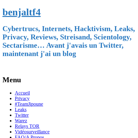
benjaltf4
Cybertrucs, Internets, Hacktivism, Leaks,
Privacy, Reviews, Streisand, Scientology,
Sectarisme… Avant j'avais un Twitter,
maintenant j'ai un blog
Menu
Skip
Accueil
to
Privacy
content
#TeamJipoune
Leaks
Twitter
Warez
Relays TOR
Vidéosurveillance
FAQ/A Propos