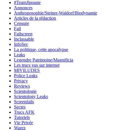
#TeamJipoune
Annonces
Anthroposophie/Steiner-Waldorf/Biodynamie
Articles de la rédaction
Censure
Fail
Failscreen
Inclassable
InfoSec
La politique, cette apocalypse
Leaks
Legendre Patrimoine/Magnificia
Les trucs vus sur internet
MIVILUDES
Police Leaks
Privacy
Reviews
Scientologie
Scientology Leaks
Screenfails
Sectes
Trucs AFK
Tutoriels
Vie Privée
Warez