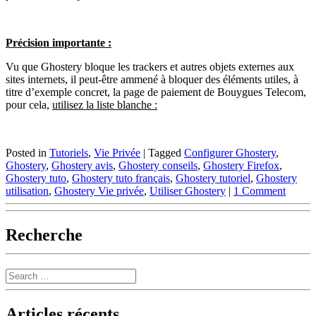
Précision importante :
Vu que Ghostery bloque les trackers et autres objets externes aux
sites internets, il peut-être ammené à bloquer des éléments utiles, à
titre d’exemple concret, la page de paiement de Bouygues Telecom,
pour cela,
utilisez la liste blanche :
Posted in
Tutoriels
,
Vie Privée
|
Tagged
Configurer Ghostery
,
Ghostery
,
Ghostery avis
,
Ghostery conseils
,
Ghostery Firefox
,
Ghostery tuto
,
Ghostery tuto français
,
Ghostery tutoriel
,
Ghostery
utilisation
,
Ghostery Vie privée
,
Utiliser Ghostery
|
1 Comment
Recherche
Search
Articles récents