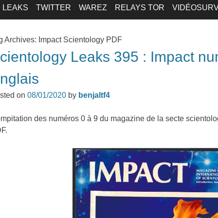
LEAKS
TWITTER
WAREZ
RELAYS TOR
VIDÉOSURV
g Archives:
Impact Scientology PDF
cientology Leaks 395 : Impact nu
nglais
sted on
08/01/2020
by
benjaltf4
mpitation des numéros 0 à 9 du magazine de la secte scientolo
F.