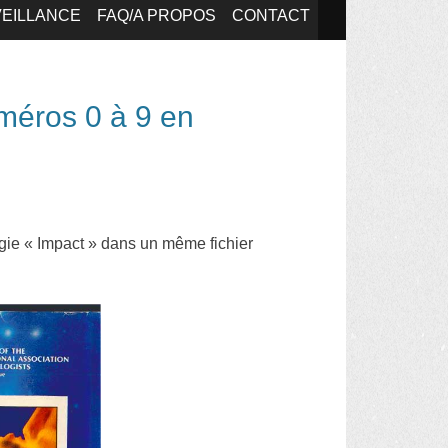
EILLANCE
FAQ/A PROPOS
CONTACT
méros 0 à 9 en
gie « Impact » dans un même fichier