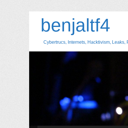
benjaltf4
Cybertrucs, Internets, Hacktivism, Leaks, 