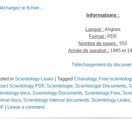
léchargez le fichier...
Informations :
Langue :
Anglais
Format :
PDF
Nombre de pages :
552
Année de parution :
1985 et 1
Téléchargement du documen
sted in
Scientology Leaks
|
Tagged
Chanology
,
Free scientolo
pact Scientology PDF
,
Scientologie
,
Scientologie Documents
,
S
ientology docs
,
Scientology Documents
,
Scientology Free
,
Scie
ternal docs
,
Scientology internal documents
,
Scientology Leaks
DF
|
Leave a comment
st