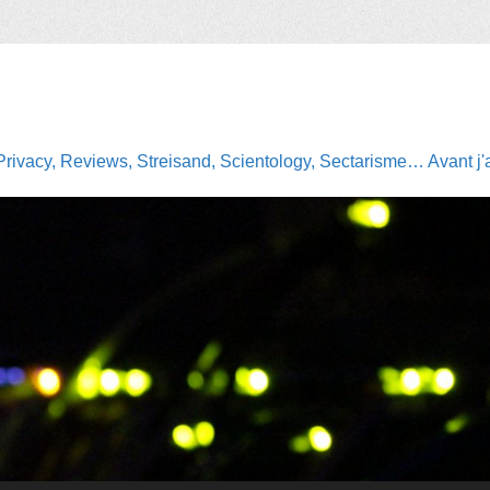
Privacy, Reviews, Streisand, Scientology, Sectarisme… Avant j'av