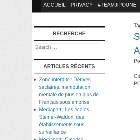
SKIP
ACCUEIL
PRIVACY
#TEAMJIPOUNE
TO
Ta
RECHERCHE
S
CONTENT
Search
A
Po
ARTICLES RÉCENTS
Co
Zone interdite : Dérives
PD
sectaires, manipulation
mentale de plus en plus de
Français sous emprise
Mediapart : Les écoles
Steiner-Waldorf, des
établissements sous
surveillance
Mediapart : Emprise,