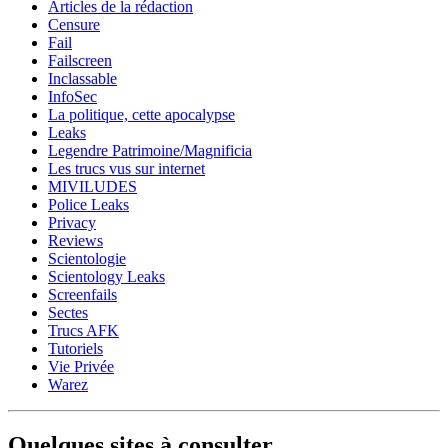
Articles de la rédaction
Censure
Fail
Failscreen
Inclassable
InfoSec
La politique, cette apocalypse
Leaks
Legendre Patrimoine/Magnificia
Les trucs vus sur internet
MIVILUDES
Police Leaks
Privacy
Reviews
Scientologie
Scientology Leaks
Screenfails
Sectes
Trucs AFK
Tutoriels
Vie Privée
Warez
Quelques sites à consulter