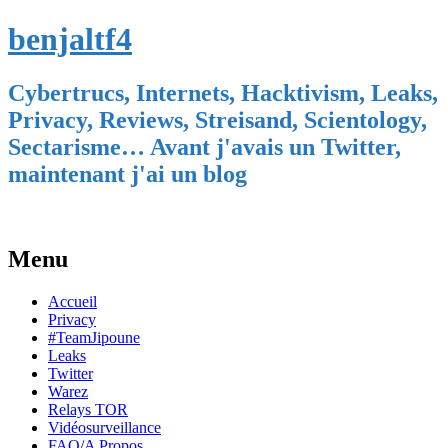
benjaltf4
Cybertrucs, Internets, Hacktivism, Leaks,
Privacy, Reviews, Streisand, Scientology,
Sectarisme… Avant j'avais un Twitter,
maintenant j'ai un blog
Menu
Skip
Accueil
to
Privacy
content
#TeamJipoune
Leaks
Twitter
Warez
Relays TOR
Vidéosurveillance
FAQ/A Propos