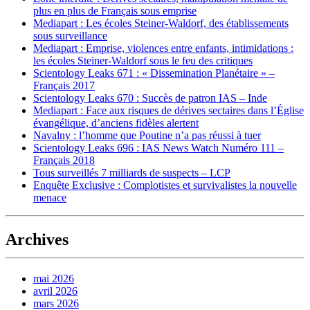
plus en plus de Français sous emprise
Mediapart : Les écoles Steiner-Waldorf, des établissements
sous surveillance
Mediapart : Emprise, violences entre enfants, intimidations :
les écoles Steiner-Waldorf sous le feu des critiques
Scientology Leaks 671 : « Dissemination Planétaire » –
Français 2017
Scientology Leaks 670 : Succès de patron IAS – Inde
Mediapart : Face aux risques de dérives sectaires dans l’Église
évangélique, d’anciens fidèles alertent
Navalny : l’homme que Poutine n’a pas réussi à tuer
Scientology Leaks 696 : IAS News Watch Numéro 111 –
Français 2018
Tous surveillés 7 milliards de suspects – LCP
Enquête Exclusive : Complotistes et survivalistes la nouvelle
menace
Archives
mai 2026
avril 2026
mars 2026