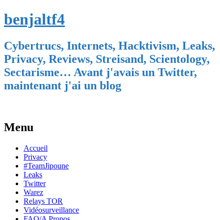
benjaltf4
Cybertrucs, Internets, Hacktivism, Leaks,
Privacy, Reviews, Streisand, Scientology,
Sectarisme… Avant j'avais un Twitter,
maintenant j'ai un blog
Menu
Skip
Accueil
to
Privacy
content
#TeamJipoune
Leaks
Twitter
Warez
Relays TOR
Vidéosurveillance
FAQ/A Propos