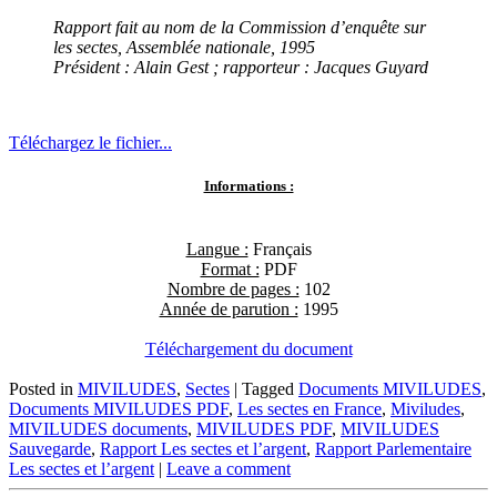
Rapport fait au nom de la Commission d’enquête sur
les sectes, Assemblée nationale, 1995
Président : Alain Gest ; rapporteur : Jacques Guyard
Téléchargez le fichier...
Informations :
Langue :
Français
Format :
PDF
Nombre de pages :
102
Année de parution :
1995
Téléchargement du document
Posted in
MIVILUDES
,
Sectes
|
Tagged
Documents MIVILUDES
,
Documents MIVILUDES PDF
,
Les sectes en France
,
Miviludes
,
MIVILUDES documents
,
MIVILUDES PDF
,
MIVILUDES
Sauvegarde
,
Rapport Les sectes et l’argent
,
Rapport Parlementaire
Les sectes et l’argent
|
Leave a comment