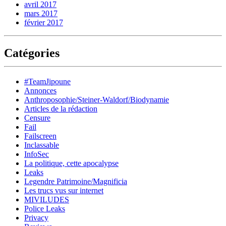
avril 2017
mars 2017
février 2017
Catégories
#TeamJipoune
Annonces
Anthroposophie/Steiner-Waldorf/Biodynamie
Articles de la rédaction
Censure
Fail
Failscreen
Inclassable
InfoSec
La politique, cette apocalypse
Leaks
Legendre Patrimoine/Magnificia
Les trucs vus sur internet
MIVILUDES
Police Leaks
Privacy