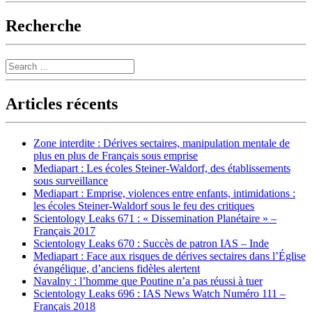
Recherche
Search
Articles récents
Zone interdite : Dérives sectaires, manipulation mentale de
plus en plus de Français sous emprise
Mediapart : Les écoles Steiner-Waldorf, des établissements
sous surveillance
Mediapart : Emprise, violences entre enfants, intimidations :
les écoles Steiner-Waldorf sous le feu des critiques
Scientology Leaks 671 : « Dissemination Planétaire » –
Français 2017
Scientology Leaks 670 : Succès de patron IAS – Inde
Mediapart : Face aux risques de dérives sectaires dans l’Église
évangélique, d’anciens fidèles alertent
Navalny : l’homme que Poutine n’a pas réussi à tuer
Scientology Leaks 696 : IAS News Watch Numéro 111 –
Français 2018