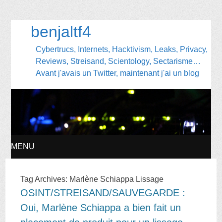
benjaltf4
Cybertrucs, Internets, Hacktivism, Leaks, Privacy,
Reviews, Streisand, Scientology, Sectarisme…
Avant j'avais un Twitter, maintenant j'ai un blog
MENU
SKIP
Tag Archives:
Marlène Schiappa Lissage
OSINT/STREISAND/SAUVEGARDE :
TO
Oui, Marlène Schiappa a bien fait un
CONTENT