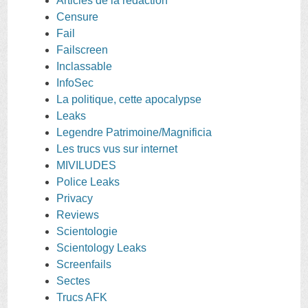
Articles de la rédaction
Censure
Fail
Failscreen
Inclassable
InfoSec
La politique, cette apocalypse
Leaks
Legendre Patrimoine/Magnificia
Les trucs vus sur internet
MIVILUDES
Police Leaks
Privacy
Reviews
Scientologie
Scientology Leaks
Screenfails
Sectes
Trucs AFK