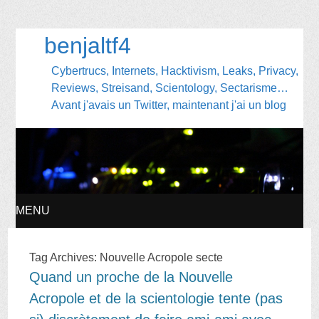
benjaltf4
Cybertrucs, Internets, Hacktivism, Leaks, Privacy,
Reviews, Streisand, Scientology, Sectarisme…
Avant j'avais un Twitter, maintenant j'ai un blog
MENU
SKIP
Tag Archives:
Nouvelle Acropole secte
Quand un proche de la Nouvelle
TO
Acropole et de la scientologie tente (pas
CONTENT