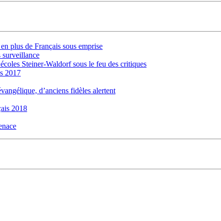
s en plus de Français sous emprise
 surveillance
 écoles Steiner-Waldorf sous le feu des critiques
is 2017
évangélique, d’anciens fidèles alertent
ais 2018
menace