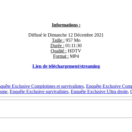
Informations :
Diffusé le Dimanche 12 Décembre 2021
Taille :
957 Mo
Durée :
01:11:30
Qualité :
HDTV
Format :
MP4
Lien de téléchargement/streaming
quête Exclusive Complotistes et survivalistes
,
Enquête Exclusive Complo
isme
,
Enquête Exclusive survivalistes
,
Enquête Exclusive Ultra droite
,