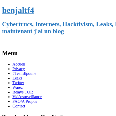
benjaltf4
Cybertrucs, Internets, Hacktivism, Leaks, 
maintenant j'ai un blog
Menu
Skip
Accueil
to
Privacy
content
#TeamJipoune
Leaks
Twitter
Warez
Relays TOR
Vidéosurveillance
FAQ/A Propos
Contact