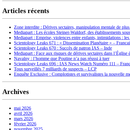
Articles récents
Zone interdite : Dérives sectaires, manipulation mentale de plu
Mediapart : Les écoles Steiner-Waldorf, des établissements sous
Mediapart : Emprise, violences entre enfants, intimidations : les
Scientology Leaks 671 : « Dissemination Planétaire » – França
Scientology Leaks 670 : Succès de patron IAS – Inde
Mediapart : Face aux risques de dérives sectaires dans l’Église 
Navalny : l’homme que Poutine n’a pas réussi à tuer
Scientology Leaks 696 : IAS News Watch Numéro 111 – Franç
Tous surveillés 7 milliards de suspects – LCP
Enquête Exclusive : Complotistes et survivalistes la nouvelle 
Archives
mai 2026
avril 2026
mars 2026
février 2026
novembre 2025