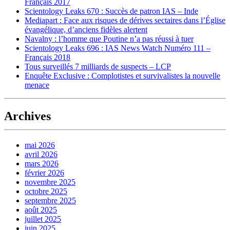
Français 2017
Scientology Leaks 670 : Succès de patron IAS – Inde
Mediapart : Face aux risques de dérives sectaires dans l’Église
évangélique, d’anciens fidèles alertent
Navalny : l’homme que Poutine n’a pas réussi à tuer
Scientology Leaks 696 : IAS News Watch Numéro 111 –
Français 2018
Tous surveillés 7 milliards de suspects – LCP
Enquête Exclusive : Complotistes et survivalistes la nouvelle
menace
Archives
mai 2026
avril 2026
mars 2026
février 2026
novembre 2025
octobre 2025
septembre 2025
août 2025
juillet 2025
juin 2025