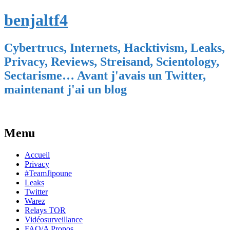
benjaltf4
Cybertrucs, Internets, Hacktivism, Leaks,
Privacy, Reviews, Streisand, Scientology,
Sectarisme… Avant j'avais un Twitter,
maintenant j'ai un blog
Menu
Skip
Accueil
to
Privacy
content
#TeamJipoune
Leaks
Twitter
Warez
Relays TOR
Vidéosurveillance
FAQ/A Propos