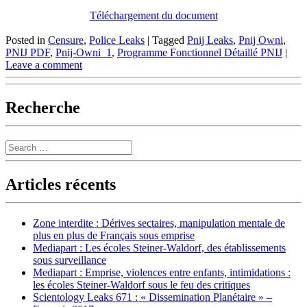
Téléchargement du document
Posted in
Censure
,
Police Leaks
|
Tagged
Pnij Leaks
,
Pnij Owni
,
PNIJ PDF
,
Pnij-Owni_1
,
Programme Fonctionnel Détaillé PNIJ
|
Leave a comment
Recherche
Search
Articles récents
Zone interdite : Dérives sectaires, manipulation mentale de
plus en plus de Français sous emprise
Mediapart : Les écoles Steiner-Waldorf, des établissements
sous surveillance
Mediapart : Emprise, violences entre enfants, intimidations :
les écoles Steiner-Waldorf sous le feu des critiques
Scientology Leaks 671 : « Dissemination Planétaire » –