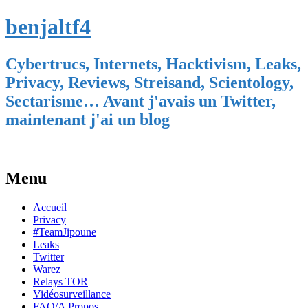
benjaltf4
Cybertrucs, Internets, Hacktivism, Leaks,
Privacy, Reviews, Streisand, Scientology,
Sectarisme… Avant j'avais un Twitter,
maintenant j'ai un blog
Menu
Skip
Accueil
to
Privacy
content
#TeamJipoune
Leaks
Twitter
Warez
Relays TOR
Vidéosurveillance
FAQ/A Propos