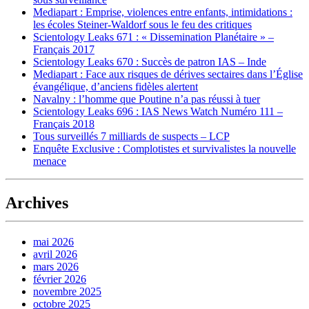
Mediapart : Emprise, violences entre enfants, intimidations :
les écoles Steiner-Waldorf sous le feu des critiques
Scientology Leaks 671 : « Dissemination Planétaire » –
Français 2017
Scientology Leaks 670 : Succès de patron IAS – Inde
Mediapart : Face aux risques de dérives sectaires dans l’Église
évangélique, d’anciens fidèles alertent
Navalny : l’homme que Poutine n’a pas réussi à tuer
Scientology Leaks 696 : IAS News Watch Numéro 111 –
Français 2018
Tous surveillés 7 milliards de suspects – LCP
Enquête Exclusive : Complotistes et survivalistes la nouvelle
menace
Archives
mai 2026
avril 2026
mars 2026
février 2026
novembre 2025
octobre 2025