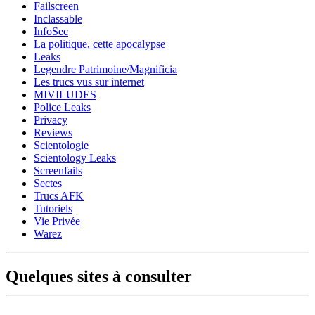
Failscreen
Inclassable
InfoSec
La politique, cette apocalypse
Leaks
Legendre Patrimoine/Magnificia
Les trucs vus sur internet
MIVILUDES
Police Leaks
Privacy
Reviews
Scientologie
Scientology Leaks
Screenfails
Sectes
Trucs AFK
Tutoriels
Vie Privée
Warez
Quelques sites à consulter