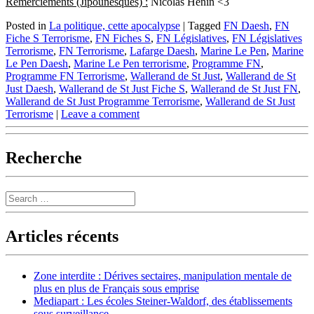
Remerciements (Jipounesques) :
Nicolas Hénin <3
Posted in
La politique, cette apocalypse
|
Tagged
FN Daesh
,
FN
Fiche S Terrorisme
,
FN Fiches S
,
FN Législatives
,
FN Législatives
Terrorisme
,
FN Terrorisme
,
Lafarge Daesh
,
Marine Le Pen
,
Marine
Le Pen Daesh
,
Marine Le Pen terrorisme
,
Programme FN
,
Programme FN Terrorisme
,
Wallerand de St Just
,
Wallerand de St
Just Daesh
,
Wallerand de St Just Fiche S
,
Wallerand de St Just FN
,
Wallerand de St Just Programme Terrorisme
,
Wallerand de St Just
Terrorisme
|
Leave a comment
Recherche
Search
Articles récents
Zone interdite : Dérives sectaires, manipulation mentale de
plus en plus de Français sous emprise
Mediapart : Les écoles Steiner-Waldorf, des établissements
sous surveillance