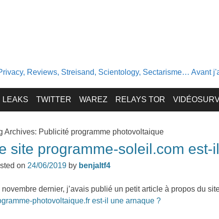
Privacy, Reviews, Streisand, Scientology, Sectarisme… Avant j'av
LEAKS
TWITTER
WAREZ
RELAYS TOR
VIDÉOSURV
g Archives:
Publicité programme photovoltaique
e site programme-soleil.com est-i
sted on
24/06/2019
by
benjaltf4
 novembre dernier, j’avais publié un petit article à propos du si
ogramme-photovoltaique.fr est-il une arnaque ?