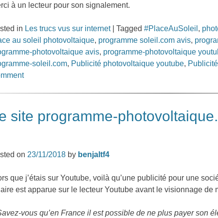
rci à un lecteur pour son signalement.
sted in
Les trucs vus sur internet
|
Tagged
#PlaceAuSoleil
,
phot
ace au soleil photovoltaique
,
programme soleil.com avis
,
progra
ogramme-photovoltaique avis
,
programme-photovoltaique yout
ogramme-soleil.com
,
Publicité photovoltaique youtube
,
Publicit
omment
e site programme-photovoltaique.f
sted on
23/11/2018
by
benjaltf4
ors que j’étais sur Youtube, voilà qu’une publicité pour une soc
laire est apparue sur le lecteur Youtube avant le visionnage de 
Savez-vous qu’en France il est possible de ne plus payer son élé