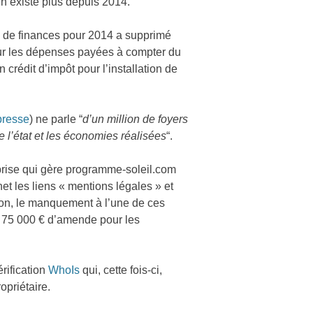
 n’existe plus depuis 2014.”
loi de finances pour 2014 a supprimé
pour les dépenses payées à compter du
 crédit d’impôt pour l’installation de
presse
) ne parle “
d’un million de foyers
 l’état et les économies réalisées
“.
eprise qui gère programme-soleil.com
et les liens « mentions légales » et
tion, le manquement à l’une de ces
, 75 000 € d’amende pour les
rification
WhoIs
qui, cette fois-ci,
opriétaire.