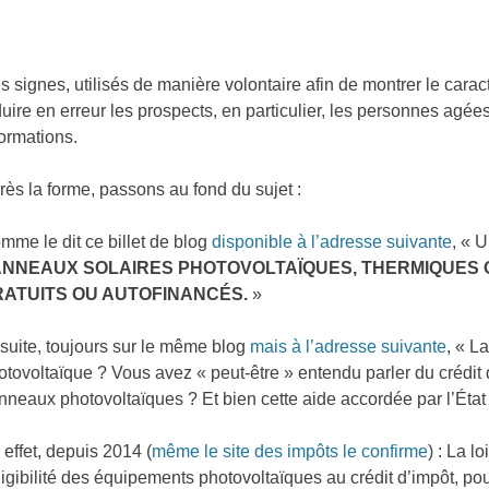
s signes, utilisés de manière volontaire afin de montrer le caract
duire en erreur les prospects, en particulier, les personnes agées
formations.
rès la forme, passons au fond du sujet :
mme le dit ce billet de blog
disponible à l’adresse suivante
, « 
ANNEAUX SOLAIRES PHOTOVOLTAÏQUES, THERMIQUES 
RATUITS OU AUTOFINANCÉS.
»
suite, toujours sur le même blog
mais à l’adresse suivante
, « L
otovoltaïque ? Vous avez « peut-être » entendu parler du crédit d
nneaux photovoltaïques ? Et bien cette aide accordée par l’État
 effet, depuis 2014 (
même le site des impôts le confirme
) : La 
éligibilité des équipements photovoltaïques au crédit d’impôt, 