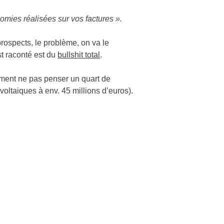
onomies réalisées sur vos factures ».
prospects, le problème, on va le
st raconté est du
bullshit total
.
mment ne pas penser un quart de
ltaiques à env. 45 millions d’euros).