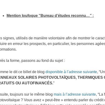
Mention loufoque “Bureau d’études reconnu…” :
s signes, utilisés de manière volontaire afin de montrer le caract
duire en erreur les prospects, en particulier, les personnes agées
formations.
rès la forme, passons au fond du sujet :
mme le dit ce billet de blog
disponible à l’adresse suivante
, “U
ANNEAUX SOLAIRES PHOTOVOLTAÏQUES, THERMIQUES 
RATUITS OU AUTOFINANCÉS.
”
suite, toujours sur le même blog
mais à l’adresse suivante
, “La
otovoltaïque ? Vous avez « peut-être » entendu parler du crédit d