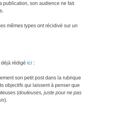
a publication, son audience ne fait
s.
 les mêmes types ont récidivé sur un
s déjà rédigé
ici
:
ement son petit post dans la rubrique
ts objectifs qui laissent à penser que
uteuses (
douteuses, juste pour ne pas
ein
).