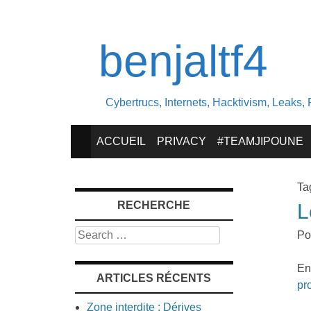
benjaltf4
Cybertrucs, Internets, Hacktivism, Leaks, 
SKIP
ACCUEIL
PRIVACY
#TEAMJIPOUNE
TO
Ta
RECHERCHE
L
CONTENT
Search
Po
En
ARTICLES RÉCENTS
pr
Zone interdite : Dérives