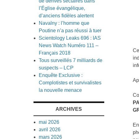
de dérives sectaires dans
l’Église évangélique,
d’anciens fidèles alertent
Navalny : l’homme que
Poutine n’a pas réussi à tuer
Scientology Leaks 696 : IAS
News Watch Numéro 111 –
Ce
Français 2018
in
Tous surveillés 7 milliards de
in
suspects – LCP
Enquête Exclusive :
Ap
Complotistes et survivalistes
la nouvelle menace
Co
P
ARCHIVES
G
mai 2026
En
avril 2026
ph
mars 2026