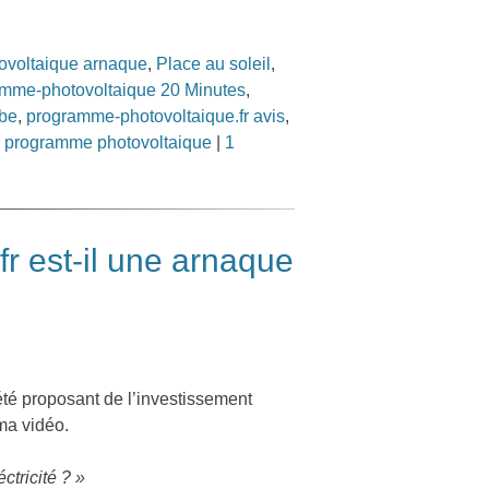
ovoltaique arnaque
,
Place au soleil
,
mme-photovoltaique 20 Minutes
,
ube
,
programme-photovoltaique.fr avis
,
é programme photovoltaique
|
1
r est-il une arnaque
iété proposant de l’investissement
ma vidéo.
ctricité ? »