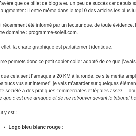
 s’avère que ce billet de blog a eu un peu de succès car depuis s
’augmenter : il entre même dans le top10 des articles les plus lu
ai récemment été informé par un lecteur que, de toute évidence,
tre domaine : programme-soleil.com.
 effet, la charte graphique est
parfaitement
identique.
 me permets donc ce petit copier-coller adapté de ce que j’avai
 que cela sent l’arnaque à 20 KM à la ronde, ce site mérite ampl
es trucs vus sur internet”, je vais m’attarder sur quelques élémen
tte société a des pratiques commerciales et légales assez… do
re que c’est une arnaque et de me retrouver devant le tribunal h
t y est :
Logo bleu blanc rouge :