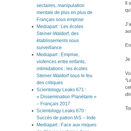
Il
sectaires, manipulation
qu
mentale de plus en plus de
Français sous emprise
J’
Mediapart : Les écoles
au
Steiner-Waldorf, des
établissements sous
En
surveillance
Mediapart : Emprise,
Je
violences entre enfants,
intimidations : les écoles
Vu
Steiner-Waldorf sous le feu
“L
des critiques
ce
Scientology Leaks 671 :
di
« Dissemination Planétaire »
– Français 2017
Tou
Scientology Leaks 670 :
Succès de patron IAS – Inde
Mediapart : Face aux risques