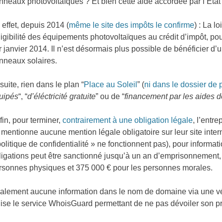
nneaux photovoltaïques ? Et bien cette aide accordée par l’État
 effet, depuis 2014 (
même le site des impôts le confirme
) : La 
éligibilité des équipements photovoltaïques au crédit d’impôt, 
r janvier 2014. Il n’est désormais plus possible de bénéficier d’un
nneaux solaires.
suite, rien dans le plan “
Place au Soleil
” (
ni dans le dossier de 
uipés
“, “
d’éléctricité gratuite
” ou de “
financement par les aides de
fin, pour terminer,
contrairement à une obligation légale
, l’entr
 mentionne aucune mention légale obligatoire sur leur site intern
politique de confidentialité » ne fonctionnent pas), pour informa
ligations peut être sanctionné jusqu’à un an d’emprisonnement
rsonnes physiques et 375 000 € pour les personnes morales.
alement aucune information dans le nom de domaine via une vé
ilise le service WhoisGuard permettant de ne pas dévoiler son pr