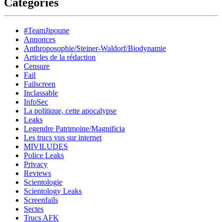
Catégories
#TeamJipoune
Annonces
Anthroposophie/Steiner-Waldorf/Biodynamie
Articles de la rédaction
Censure
Fail
Failscreen
Inclassable
InfoSec
La politique, cette apocalypse
Leaks
Legendre Patrimoine/Magnificia
Les trucs vus sur internet
MIVILUDES
Police Leaks
Privacy
Reviews
Scientologie
Scientology Leaks
Screenfails
Sectes
Trucs AFK