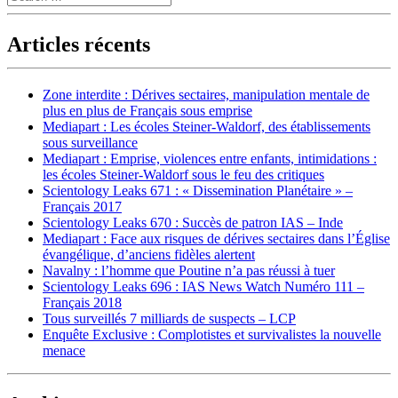
Articles récents
Zone interdite : Dérives sectaires, manipulation mentale de
plus en plus de Français sous emprise
Mediapart : Les écoles Steiner-Waldorf, des établissements
sous surveillance
Mediapart : Emprise, violences entre enfants, intimidations :
les écoles Steiner-Waldorf sous le feu des critiques
Scientology Leaks 671 : « Dissemination Planétaire » –
Français 2017
Scientology Leaks 670 : Succès de patron IAS – Inde
Mediapart : Face aux risques de dérives sectaires dans l’Église
évangélique, d’anciens fidèles alertent
Navalny : l’homme que Poutine n’a pas réussi à tuer
Scientology Leaks 696 : IAS News Watch Numéro 111 –
Français 2018
Tous surveillés 7 milliards de suspects – LCP
Enquête Exclusive : Complotistes et survivalistes la nouvelle
menace