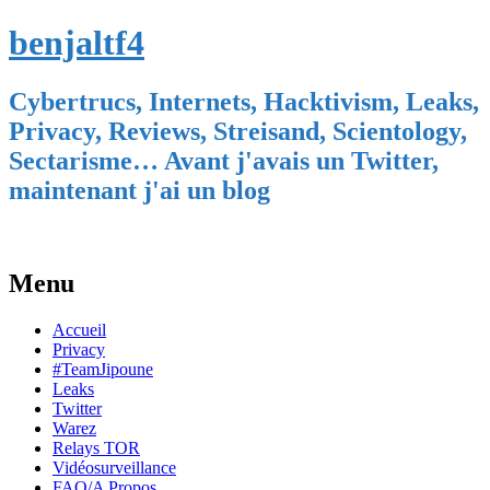
benjaltf4
Cybertrucs, Internets, Hacktivism, Leaks,
Privacy, Reviews, Streisand, Scientology,
Sectarisme… Avant j'avais un Twitter,
maintenant j'ai un blog
Menu
Skip
Accueil
to
Privacy
content
#TeamJipoune
Leaks
Twitter
Warez
Relays TOR
Vidéosurveillance
FAQ/A Propos