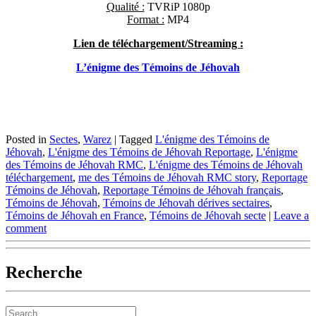
Qualité :
TVRiP 1080p
Format :
MP4
Lien de téléchargement/Streaming :
L’énigme des Témoins de Jéhovah
Posted in
Sectes
,
Warez
|
Tagged
L'énigme des Témoins de
Jéhovah
,
L'énigme des Témoins de Jéhovah Reportage
,
L'énigme
des Témoins de Jéhovah RMC
,
L'énigme des Témoins de Jéhovah
téléchargement
,
me des Témoins de Jéhovah RMC story
,
Reportage
Témoins de Jéhovah
,
Reportage Témoins de Jéhovah français
,
Témoins de Jéhovah
,
Témoins de Jéhovah dérives sectaires
,
Témoins de Jéhovah en France
,
Témoins de Jéhovah secte
|
Leave a
comment
Recherche
Search