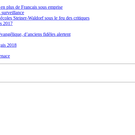
s en plus de Français sous emprise
 surveillance
 écoles Steiner-Waldorf sous le feu des critiques
is 2017
évangélique, d’anciens fidèles alertent
ais 2018
menace