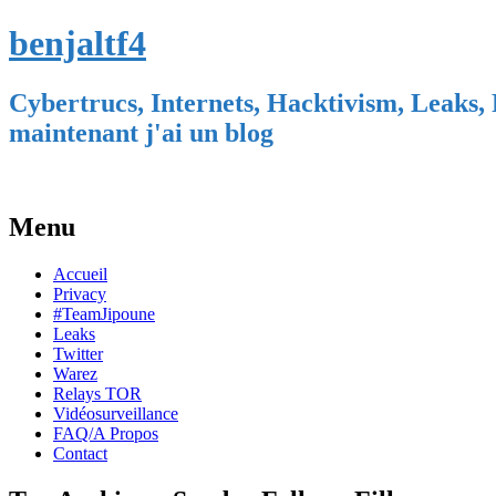
benjaltf4
Cybertrucs, Internets, Hacktivism, Leaks, 
maintenant j'ai un blog
Menu
Skip
Accueil
to
Privacy
content
#TeamJipoune
Leaks
Twitter
Warez
Relays TOR
Vidéosurveillance
FAQ/A Propos
Contact