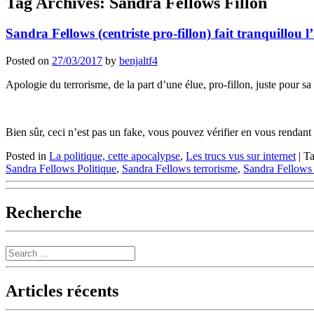
Tag Archives:
Sandra Fellows Fillon
Sandra Fellows (centriste pro-fillon) fait tranquillou 
Posted on
27/03/2017
by
benjaltf4
Apologie du terrorisme, de la part d’une élue, pro-fillon, juste pour sa
Bien sûr, ceci n’est pas un fake, vous pouvez vérifier en vous rendant 
Posted in
La politique, cette apocalypse
,
Les trucs vus sur internet
|
T
Sandra Fellows Politique
,
Sandra Fellows terrorisme
,
Sandra Fellows 
Recherche
Search
Articles récents