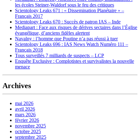
les écoles Steiner-Waldorf sous le feu des critiques
Scientology Leaks 671 : « Dissemination Planétaire » –
Français 2017
Scientology Leaks 670 : Succès de patron IAS – Inde
Mediapart : Face aux risques de dérives sectaires dans l’Église
évangélique, d’anciens fidèles alertent
Navalny : l’homme que Poutine n’a pas réussi à tuer
Scientology Leaks 696 : IAS News Watch Numéro 111 –
Français 2018
Tous surveillés 7 milliards de suspects – LCP
Enquête Exclusive : Complotistes et survivalistes la nouvelle
menace
Archives
mai 2026
avril 2026
mars 2026
février 2026
novembre 2025
octobre 2025
septembre 2025