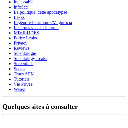
Inclassable
InfoSec
La politique, cette apocalypse
Leaks
Legendre Patrimoine/Magnificia
Les trucs vus sur internet
MIVILUDES
Police Leaks
Privacy
Reviews
Scientologie
Scientology Leaks
Screenfails
Sectes
Trucs AFK
Tutoriels
Vie Privée
Warez
Quelques sites à consulter