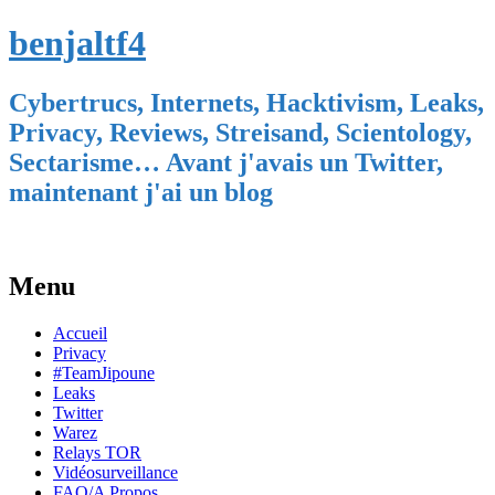
benjaltf4
Cybertrucs, Internets, Hacktivism, Leaks,
Privacy, Reviews, Streisand, Scientology,
Sectarisme… Avant j'avais un Twitter,
maintenant j'ai un blog
Menu
Skip
Accueil
to
Privacy
content
#TeamJipoune
Leaks
Twitter
Warez
Relays TOR
Vidéosurveillance
FAQ/A Propos