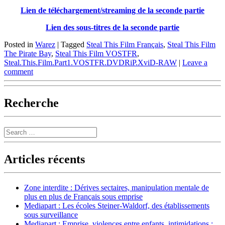
Lien de téléchargement/streaming de la seconde partie
Lien des sous-titres de la seconde partie
Posted in
Warez
|
Tagged
Steal This Film Français
,
Steal This Film
The Pirate Bay
,
Steal This Film VOSTFR
,
Steal.This.Film.Part1.VOSTFR.DVDRiP.XviD-RAW
|
Leave a
comment
Recherche
Search
Articles récents
Zone interdite : Dérives sectaires, manipulation mentale de
plus en plus de Français sous emprise
Mediapart : Les écoles Steiner-Waldorf, des établissements
sous surveillance
Mediapart : Emprise, violences entre enfants, intimidations :