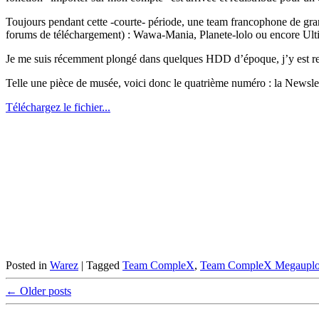
Toujours pendant cette -courte- période, une team francophone de gr
forums de téléchargement) : Wawa-Mania, Planete-lolo ou encore Ulti
Je me suis récemment plongé dans quelques HDD d’époque, j’y est re
Telle une pièce de musée, voici donc le quatrième numéro : la News
Téléchargez le fichier...
Posted in
Warez
|
Tagged
Team CompleX
,
Team CompleX Megaupl
Post
←
Older posts
navigation