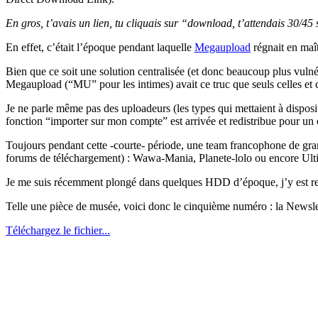
En gros, t’avais un lien, tu cliquais sur “download, t’attendais 30/45 s
En effet, c’était l’époque pendant laquelle
Megaupload
régnait en maî
Bien que ce soit une solution centralisée (et donc beaucoup plus vuln
Megaupload (“MU” pour les intimes) avait ce truc que seuls celles et c
Je ne parle même pas des uploadeurs (les types qui mettaient à disposi
fonction “importer sur mon compte” est arrivée et redistribue pour un c
Toujours pendant cette -courte- période, une team francophone de gr
forums de téléchargement) : Wawa-Mania, Planete-lolo ou encore Ulti
Je me suis récemment plongé dans quelques HDD d’époque, j’y est re
Telle une pièce de musée, voici donc le cinquième numéro : la News
Téléchargez le fichier...