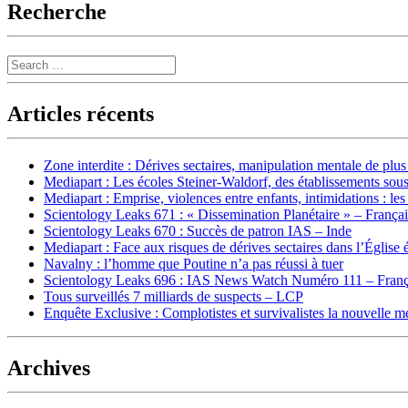
Recherche
Search
Articles récents
Zone interdite : Dérives sectaires, manipulation mentale de plu
Mediapart : Les écoles Steiner-Waldorf, des établissements sous
Mediapart : Emprise, violences entre enfants, intimidations : les
Scientology Leaks 671 : « Dissemination Planétaire » – França
Scientology Leaks 670 : Succès de patron IAS – Inde
Mediapart : Face aux risques de dérives sectaires dans l’Église 
Navalny : l’homme que Poutine n’a pas réussi à tuer
Scientology Leaks 696 : IAS News Watch Numéro 111 – Franç
Tous surveillés 7 milliards de suspects – LCP
Enquête Exclusive : Complotistes et survivalistes la nouvelle 
Archives