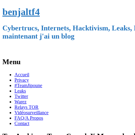
benjaltf4
Cybertrucs, Internets, Hacktivism, Leaks, 
maintenant j'ai un blog
Menu
Skip
Accueil
to
Privacy
content
#TeamJipoune
Leaks
Twitter
Warez
Relays TOR
Vidéosurveillance
FAQ/A Propos
Contact