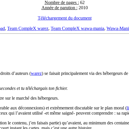
Nombre de pages :
62
Année de parution :
2010
Téléchargement du document
oad
,
Team CompleX warez
,
Team CompleX wawa-mania
,
Wawa-Mani
droits d’auteurs (
warez
) se faisait principalement via des hébergeurs d
econdes et tu téléchargais ton fichier.
tre sur le marché des hébergeurs.
érable aux déconnexions) et extrèmement discutable sur le plan moral (
l
eux qui l’avaient utilisé -et même saigné- peuvent comprendre : sa rapi
tion le contenu, j’en faisais partie) qu’avaient, au minimum des centain
ourt instant les cartes, mais c’est une autre histoire…