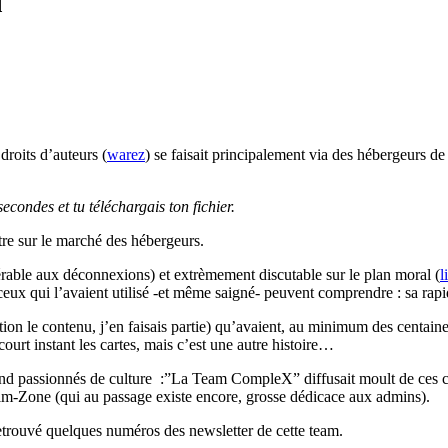
d
droits d’auteurs (
warez
) se faisait principalement via des hébergeurs d
econdes et tu téléchargais ton fichier.
tre sur le marché des hébergeurs.
érable aux déconnexions) et extrèmement discutable sur le plan moral (
l
eux qui l’avaient utilisé -et même saigné- peuvent comprendre : sa rapi
tion le contenu, j’en faisais partie) qu’avaient, au minimum des centain
ourt instant les cartes, mais c’est une autre histoire…
and passionnés de culture :”La Team CompleX” diffusait moult de ces c
m-Zone (qui au passage existe encore, grosse dédicace aux admins).
trouvé quelques numéros des newsletter de cette team.