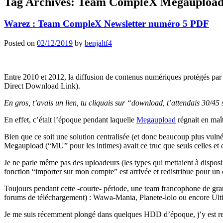
Tag Archives:
Team CompleX Megauploa
Warez : Team CompleX Newsletter numéro 5 PDF
Posted on
02/12/2019
by
benjaltf4
Entre 2010 et 2012, la diffusion de contenus numériques protégés par 
Direct Download Link).
En gros, t’avais un lien, tu cliquais sur “download, t’attendais 30/45 s
En effet, c’était l’époque pendant laquelle
Megaupload
régnait en maî
Bien que ce soit une solution centralisée (et donc beaucoup plus vuln
Megaupload (“MU” pour les intimes) avait ce truc que seuls celles et c
Je ne parle même pas des uploadeurs (les types qui mettaient à disposi
fonction “importer sur mon compte” est arrivée et redistribue pour un c
Toujours pendant cette -courte- période, une team francophone de gr
forums de téléchargement) : Wawa-Mania, Planete-lolo ou encore Ulti
Je me suis récemment plongé dans quelques HDD d’époque, j’y est re