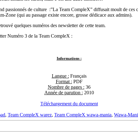
and passionnés de culture :”La Team CompleX” diffusait moult de ces c
m-Zone (qui au passage existe encore, grosse dédicace aux admins).
trouvé quelques numéros des newsletter de cette team.
letter Numéro 3 de la Team CompleX :
Informations :
Langue :
Français
Format :
PDF
Nombre de pages :
36
Année de parution :
2010
Téléchargement du document
oad
,
Team CompleX warez
,
Team CompleX wawa-mania
,
Wawa-Mani