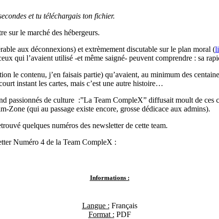
econdes et tu téléchargais ton fichier.
tre sur le marché des hébergeurs.
érable aux déconnexions) et extrèmement discutable sur le plan moral (
l
eux qui l’avaient utilisé -et même saigné- peuvent comprendre : sa rapi
tion le contenu, j’en faisais partie) qu’avaient, au minimum des centain
ourt instant les cartes, mais c’est une autre histoire…
and passionnés de culture :”La Team CompleX” diffusait moult de ces c
m-Zone (qui au passage existe encore, grosse dédicace aux admins).
trouvé quelques numéros des newsletter de cette team.
letter Numéro 4 de la Team CompleX :
Informations :
Langue :
Français
Format :
PDF