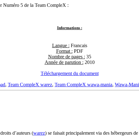
tter Numéro 5 de la Team CompleX :
Informations :
Langue :
Francais
Format :
PDF
Nombre de pages :
35
Année de parution :
2010
Téléchargement du document
oad
,
Team CompleX warez
,
Team CompleX wawa-mania
,
Wawa-Mani
droits d’auteurs (
warez
) se faisait principalement via des hébergeurs d