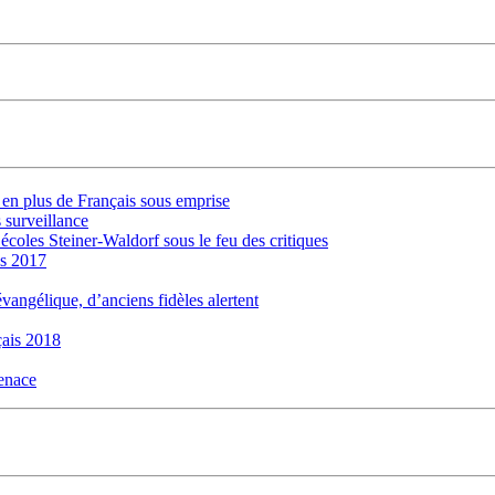
s en plus de Français sous emprise
 surveillance
 écoles Steiner-Waldorf sous le feu des critiques
is 2017
évangélique, d’anciens fidèles alertent
ais 2018
menace