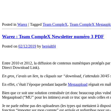
Posted in
Warez
|
Tagged
Team CompleX
,
Team CompleX Megaupl
Warez : Team CompleX Newsletter numéro 3 PDF
Posted on
02/12/2019
by
benjaltf4
Entre 2010 et 2012, la diffusion de contenus numériques protégés par 
Direct Download Link).
En gros, t’avais un lien, tu cliquais sur “download, t’attendais 30/45 s
En effet, c’était l’époque pendant laquelle
Megaupload
régnait en maî
Bien que ce soit une solution centralisée (et donc beaucoup plus vuln
Megaupload (“MU” pour les intimes) avait ce truc que seuls celles et c
Je ne parle même pas des uploadeurs (les types qui mettaient à disposi
fonction “importer sur mon compte” est arrivée et redistribue pour un c