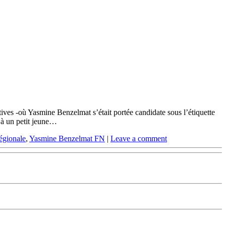
tives -où Yasmine Benzelmat s’était portée candidate sous l’étiquette
e à un petit jeune…
égionale
,
Yasmine Benzelmat FN
|
Leave a comment