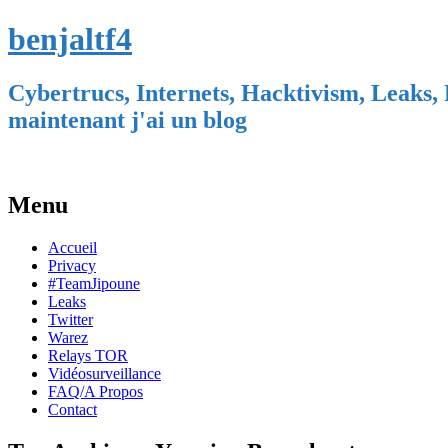
benjaltf4
Cybertrucs, Internets, Hacktivism, Leaks, 
maintenant j'ai un blog
Menu
Skip
Accueil
to
Privacy
content
#TeamJipoune
Leaks
Twitter
Warez
Relays TOR
Vidéosurveillance
FAQ/A Propos
Contact