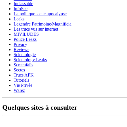
Inclassable
InfoSec
La politique, cette apocalypse
Leaks
Legendre Patrimoine/Magnificia
Les trucs vus sur internet
MIVILUDES
Police Leaks
Privacy
Reviews
Scientologie
Scientology Leaks
Screenfails
Sectes
Trucs AFK
Tutoriels
Vie Privée
Warez
Quelques sites à consulter