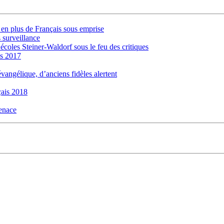
s en plus de Français sous emprise
 surveillance
 écoles Steiner-Waldorf sous le feu des critiques
is 2017
évangélique, d’anciens fidèles alertent
ais 2018
menace