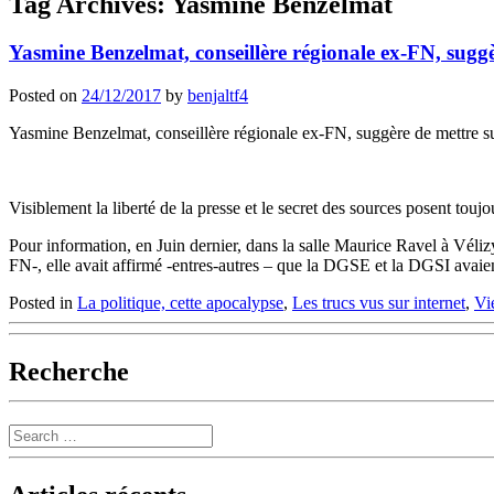
Tag Archives:
Yasmine Benzelmat
Yasmine Benzelmat, conseillère régionale ex-FN, suggèr
Posted on
24/12/2017
by
benjaltf4
Yasmine Benzelmat, conseillère régionale ex-FN, suggère de mettre sur
Visiblement la liberté de la presse et le secret des sources posent touj
Pour information, en Juin dernier, dans la salle Maurice Ravel à Véliz
FN-, elle avait affirmé -entres-autres – que la DGSE et la DGSI avaien
Posted in
La politique, cette apocalypse
,
Les trucs vus sur internet
,
Vi
Recherche
Search