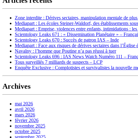
Articles récents
Zone interdite : Dérives sectaires, manipulation mentale de plu
Mediapart : Les écoles Steiner-Waldorf, des établissements sous
Mediapart : Emprise, violences entre enfants, intimidations : les
Scientology Leaks 671 : « Dissemination Planétaire » – França
Scientology Leaks 670 : Succès de patron IAS – Inde
Mediapart : Face aux risques de dérives sectaires dans l’Église 
Navalny : l’homme que Poutine n’a pas réussi à tuer
Scientology Leaks 696 : IAS News Watch Numéro 111 – Franç
Tous surveillés 7 milliards de suspects – LCP
Enquête Exclusive : Complotistes et survivalistes la nouvelle 
Archives
mai 2026
avril 2026
mars 2026
février 2026
novembre 2025
octobre 2025
septembre 2025