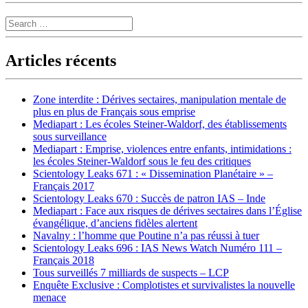
Search
Articles récents
Zone interdite : Dérives sectaires, manipulation mentale de
plus en plus de Français sous emprise
Mediapart : Les écoles Steiner-Waldorf, des établissements
sous surveillance
Mediapart : Emprise, violences entre enfants, intimidations :
les écoles Steiner-Waldorf sous le feu des critiques
Scientology Leaks 671 : « Dissemination Planétaire » –
Français 2017
Scientology Leaks 670 : Succès de patron IAS – Inde
Mediapart : Face aux risques de dérives sectaires dans l’Église
évangélique, d’anciens fidèles alertent
Navalny : l’homme que Poutine n’a pas réussi à tuer
Scientology Leaks 696 : IAS News Watch Numéro 111 –
Français 2018
Tous surveillés 7 milliards de suspects – LCP
Enquête Exclusive : Complotistes et survivalistes la nouvelle
menace