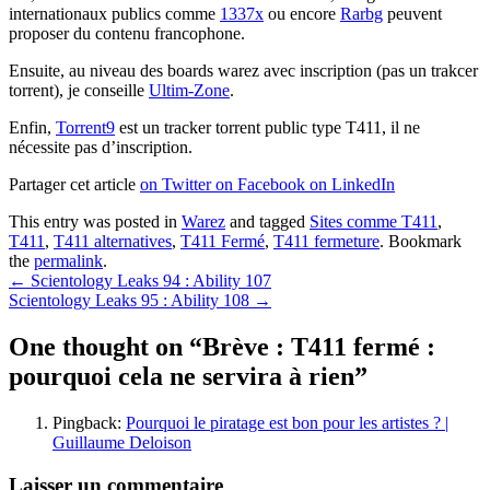
internationaux publics comme
1337x
ou encore
Rarbg
peuvent
proposer du contenu francophone.
Ensuite, au niveau des boards warez avec inscription (pas un trakcer
torrent), je conseille
Ultim-Zone
.
Enfin,
Torrent9
est un tracker torrent public type T411, il ne
nécessite pas d’inscription.
Partager cet article
on Twitter
on Facebook
on LinkedIn
This entry was posted in
Warez
and tagged
Sites comme T411
,
T411
,
T411 alternatives
,
T411 Fermé
,
T411 fermeture
. Bookmark
the
permalink
.
Post
←
Scientology Leaks 94 : Ability 107
Scientology Leaks 95 : Ability 108
→
navigation
One thought on “
Brève : T411 fermé :
pourquoi cela ne servira à rien
”
Pingback:
Pourquoi le piratage est bon pour les artistes ? |
Guillaume Deloison
Laisser un commentaire