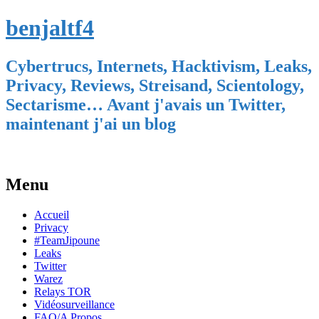
benjaltf4
Cybertrucs, Internets, Hacktivism, Leaks,
Privacy, Reviews, Streisand, Scientology,
Sectarisme… Avant j'avais un Twitter,
maintenant j'ai un blog
Menu
Skip
Accueil
to
Privacy
content
#TeamJipoune
Leaks
Twitter
Warez
Relays TOR
Vidéosurveillance
FAQ/A Propos