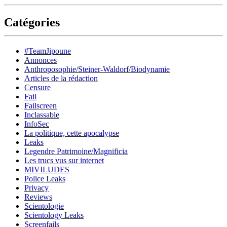
Catégories
#TeamJipoune
Annonces
Anthroposophie/Steiner-Waldorf/Biodynamie
Articles de la rédaction
Censure
Fail
Failscreen
Inclassable
InfoSec
La politique, cette apocalypse
Leaks
Legendre Patrimoine/Magnificia
Les trucs vus sur internet
MIVILUDES
Police Leaks
Privacy
Reviews
Scientologie
Scientology Leaks
Screenfails