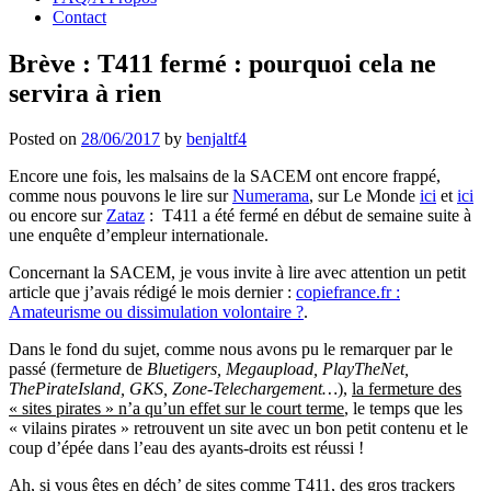
Contact
Brève : T411 fermé : pourquoi cela ne
servira à rien
Posted on
28/06/2017
by
benjaltf4
Encore une fois, les malsains de la SACEM ont encore frappé,
comme nous pouvons le lire sur
Numerama
, sur Le Monde
ici
et
ici
ou encore sur
Zataz
: T411 a été fermé en début de semaine suite à
une enquête d’empleur internationale.
Concernant la SACEM, je vous invite à lire avec attention un petit
article que j’avais rédigé le mois dernier :
copiefrance.fr :
Amateurisme ou dissimulation volontaire ?
.
Dans le fond du sujet, comme nous avons pu le remarquer par le
passé (fermeture de
Bluetigers, Megaupload, PlayTheNet,
ThePirateIsland, GKS, Zone-Telechargement…
),
la fermeture des
« sites pirates » n’a qu’un effet sur le court terme
, le temps que les
« vilains pirates » retrouvent un site avec un bon petit contenu et le
coup d’épée dans l’eau des ayants-droits est réussi !
Ah, si vous êtes en déch’ de sites comme T411, des gros trackers