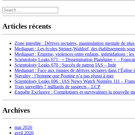
Search
Articles récents
Zone interdite : Dérives sectaires, manipulation mentale de plu
Mediapart : Les écoles Steiner-Waldorf, des établissements sous
Mediapart : Emprise, violences entre enfants, intimidations : les
Scientology Leaks 671 : « Dissemination Planétaire » – França
Scientology Leaks 670 : Succès de patron IAS – Inde
Mediapart : Face aux risques de dérives sectaires dans l’Église 
Navalny : l’homme que Poutine n’a pas réussi à tuer
Scientology Leaks 696 : IAS News Watch Numéro 111 – Franç
Tous surveillés 7 milliards de suspects – LCP
Enquête Exclusive : Complotistes et survivalistes la nouvelle 
Archives
mai 2026
avril 2026