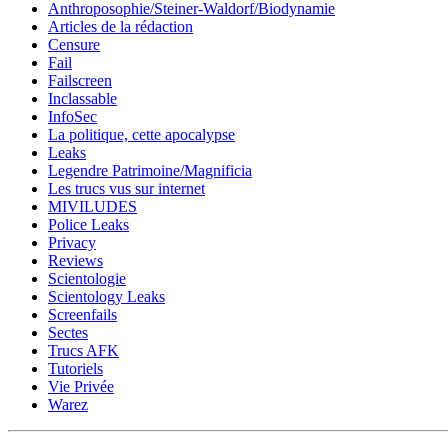
Anthroposophie/Steiner-Waldorf/Biodynamie
Articles de la rédaction
Censure
Fail
Failscreen
Inclassable
InfoSec
La politique, cette apocalypse
Leaks
Legendre Patrimoine/Magnificia
Les trucs vus sur internet
MIVILUDES
Police Leaks
Privacy
Reviews
Scientologie
Scientology Leaks
Screenfails
Sectes
Trucs AFK
Tutoriels
Vie Privée
Warez