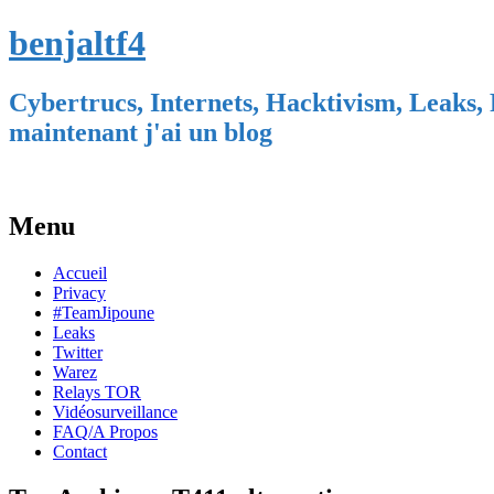
benjaltf4
Cybertrucs, Internets, Hacktivism, Leaks, 
maintenant j'ai un blog
Menu
Skip
Accueil
to
Privacy
content
#TeamJipoune
Leaks
Twitter
Warez
Relays TOR
Vidéosurveillance
FAQ/A Propos
Contact