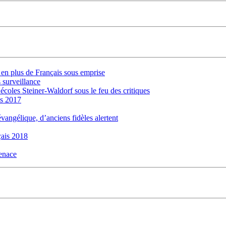
s en plus de Français sous emprise
 surveillance
 écoles Steiner-Waldorf sous le feu des critiques
is 2017
évangélique, d’anciens fidèles alertent
ais 2018
menace