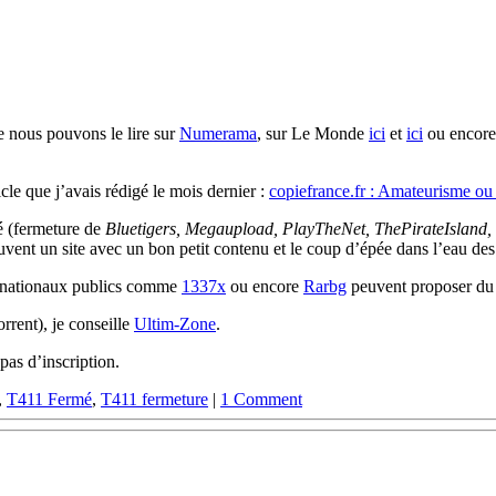
 nous pouvons le lire sur
Numerama
, sur Le Monde
ici
et
ici
ou encore
cle que j’avais rédigé le mois dernier :
copiefrance.fr : Amateurisme ou 
é (fermeture de
Bluetigers, Megaupload, PlayTheNet, ThePirateIslan
rouvent un site avec un bon petit contenu et le coup d’épée dans l’eau des 
ternationaux publics comme
1337x
ou encore
Rarbg
peuvent proposer du
rrent), je conseille
Ultim-Zone
.
pas d’inscription.
,
T411 Fermé
,
T411 fermeture
|
1 Comment