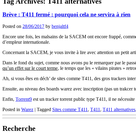
Tag Archives:
T411 alternatives
Brève : T411 fermé : pourquoi cela ne servira à rien
Posted on
28/06/2017
by
benjaltf4
Encore une fois, les malsains de la SACEM ont encore frappé, comme
d’empleur internationale.
Concernant la SACEM, je vous invite à lire avec attention un petit arti
Dans le fond du sujet, comme nous avons pu le remarquer par le pass
qu’un effet sur le court terme
, le temps que les « vilains pirates » ret
Ah, si vous êtes en déch’ de sites comme T411, des gros trackers in
Ensuite, au niveau des boards warez avec inscription (pas un trakcer to
Enfin,
Torrent9
est un tracker torrent public type T411, il ne nécessite 
Posted in
Warez
|
Tagged
Sites comme T411
,
T411
,
T411 alternatives
Recherche