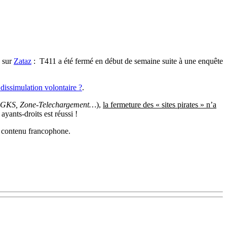
 sur
Zataz
: T411 a été fermé en début de semaine suite à une enquête
dissimulation volontaire ?
.
d, GKS, Zone-Telechargement…
),
la fermeture des « sites pirates » n’a
ayants-droits est réussi !
 contenu francophone.