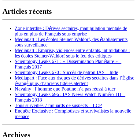
Articles récents
Zone interdite : Dérives sectaires, manipulation mentale de
plus en plus de Français sous emprise
Mediapart : Les écoles Steiner-Waldorf, des établissements
sous surveillance
Mediapart : Emprise, violences entre enfants, intimidations :
les écoles Steiner-Waldorf sous le feu des critiques
Scientology Leaks 671 : « Dissemination Planétaire » –
Français 2017
Scientology Leaks 670 : Succès de patron IAS – Inde
Mediapart : Face aux risques de dérives sectaires dans l’Église
évangélique, d’anciens fidèles alertent
Navalny : l’homme que Poutine n’a pas réussi à tuer
Scientology Leaks 696 : IAS News Watch Numéro 111 –
Français 2018
Tous surveillés 7 milliards de suspects – LCP
Enquête Exclusive : Complotistes et survivalistes la nouvelle
menace
Archives