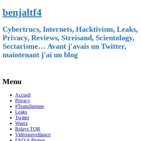
benjaltf4
Cybertrucs, Internets, Hacktivism, Leaks,
Privacy, Reviews, Streisand, Scientology,
Sectarisme… Avant j'avais un Twitter,
maintenant j'ai un blog
Menu
Skip
Accueil
to
Privacy
content
#TeamJipoune
Leaks
Twitter
Warez
Relays TOR
Vidéosurveillance
FAQ/A Propos