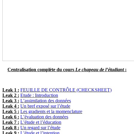
Centralisation complète du cours
Le chapeau de l’étudiant
:
Leak 1 :
FEUILLE DE CONTRÔLE (CHECKSHEET)
Leak 2 :
Etude : Introduction
Leak 3 :
L’assimilation des données
Leak 4 :
Un bref exposé sur l’étude
Leak 5 :
Les gradients et la momenclature
Leak 6 :
L’évaluation des données
Leak 7 :
L’étude et l’éducation
Leak 8 :
Un regard sur l’étude
Leak 9 :
L’étude et l’intention