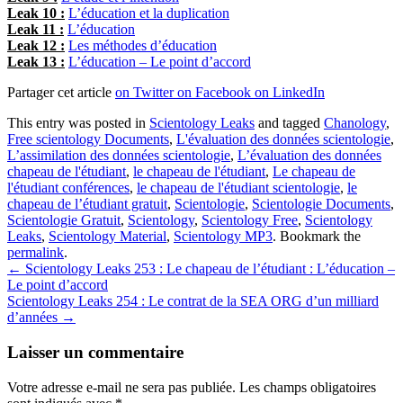
Leak 10 :
L’éducation et la duplication
Leak 11 :
L’éducation
Leak 12 :
Les méthodes d’éducation
Leak 13 :
L’éducation – Le point d’accord
Partager cet article
on Twitter
on Facebook
on LinkedIn
This entry was posted in
Scientology Leaks
and tagged
Chanology
,
Free scientology Documents
,
L'évaluation des données scientologie
,
L’assimilation des données scientologie
,
L’évaluation des données
chapeau de l'étudiant
,
le chapeau de l'étudiant
,
Le chapeau de
l'étudiant conférences
,
le chapeau de l'étudiant scientologie
,
le
chapeau de l’étudiant gratuit
,
Scientologie
,
Scientologie Documents
,
Scientologie Gratuit
,
Scientology
,
Scientology Free
,
Scientology
Leaks
,
Scientology Material
,
Scientology MP3
. Bookmark the
permalink
.
Post
←
Scientology Leaks 253 : Le chapeau de l’étudiant : L’éducation –
Le point d’accord
navigation
Scientology Leaks 254 : Le contrat de la SEA ORG d’un milliard
d’années
→
Laisser un commentaire
Votre adresse e-mail ne sera pas publiée.
Les champs obligatoires