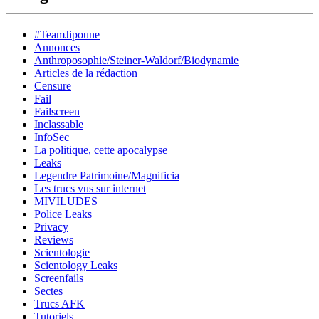
#TeamJipoune
Annonces
Anthroposophie/Steiner-Waldorf/Biodynamie
Articles de la rédaction
Censure
Fail
Failscreen
Inclassable
InfoSec
La politique, cette apocalypse
Leaks
Legendre Patrimoine/Magnificia
Les trucs vus sur internet
MIVILUDES
Police Leaks
Privacy
Reviews
Scientologie
Scientology Leaks
Screenfails
Sectes
Trucs AFK
Tutoriels