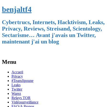
benjaltf4
Cybertrucs, Internets, Hacktivism, Leaks,
Privacy, Reviews, Streisand, Scientology,
Sectarisme… Avant j'avais un Twitter,
maintenant j'ai un blog
Menu
Skip
Accueil
to
Privacy
content
#TeamJipoune
Leaks
Twitter
Warez
Relays TOR
Vidéosurveillance
FAQ/A Propos