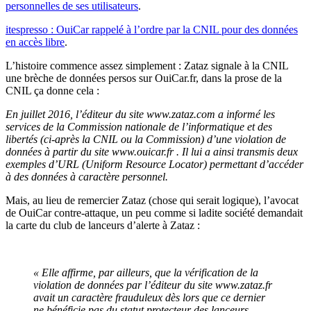
personnelles de ses utilisateurs
.
itespresso : OuiCar rappelé à l’ordre par la CNIL pour des données
en accès libre
.
L’histoire commence assez simplement : Zataz signale à la CNIL
une brèche de données persos sur OuiCar.fr, dans la prose de la
CNIL ça donne cela :
En juillet 2016, l’éditeur du site www.zataz.com a informé les
services de la Commission nationale de l’informatique et des
libertés (ci-après la CNIL ou la Commission) d’une violation de
données à partir du site www.ouicar.fr . Il lui a ainsi transmis deux
exemples d’URL (Uniform Resource Locator) permettant d’accéder
à des données à caractère personnel.
Mais, au lieu de remercier Zataz (chose qui serait logique), l’avocat
de OuiCar contre-attaque, un peu comme si ladite société demandait
la carte du club de lanceurs d’alerte à Zataz :
« Elle affirme, par ailleurs, que la vérification de la
violation de données par l’éditeur du site www.zataz.fr
avait un caractère frauduleux dès lors que ce dernier
ne bénéficie pas du statut protecteur des lanceurs