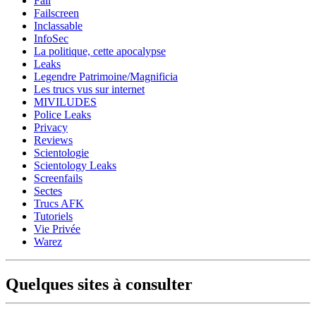
Fail
Failscreen
Inclassable
InfoSec
La politique, cette apocalypse
Leaks
Legendre Patrimoine/Magnificia
Les trucs vus sur internet
MIVILUDES
Police Leaks
Privacy
Reviews
Scientologie
Scientology Leaks
Screenfails
Sectes
Trucs AFK
Tutoriels
Vie Privée
Warez
Quelques sites à consulter