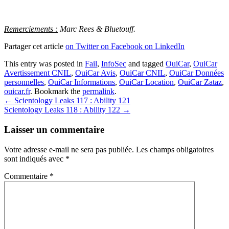
Remerciements :
Marc Rees & Bluetouff.
Partager cet article
on Twitter
on Facebook
on LinkedIn
This entry was posted in
Fail
,
InfoSec
and tagged
OuiCar
,
OuiCar
Avertissement CNIL
,
OuiCar Avis
,
OuiCar CNIL
,
OuiCar Données
personnelles
,
OuiCar Informations
,
OuiCar Location
,
OuiCar Zataz
,
ouicar.fr
. Bookmark the
permalink
.
Post
←
Scientology Leaks 117 : Ability 121
Scientology Leaks 118 : Ability 122
→
navigation
Laisser un commentaire
Votre adresse e-mail ne sera pas publiée.
Les champs obligatoires
sont indiqués avec
*
Commentaire
*