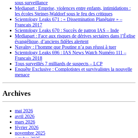
sous surveillance
Mediapart : Emprise, violences entre enfants, intimidations :
les écoles Steiner-Waldorf sous le feu des critiques
Scientology Leaks 671 : « Dissemination Planétaire » –
Français 2017
Scientology Leaks 670 : Succès de patron IAS – Inde
Mediapart : Face aux risques de dérives sectaires dans l’Église
évangélique, d’anciens fidèles alertent
Navalny : l’homme que Poutine n’a pas réussi à tuer
Scientology Leaks 696 : IAS News Watch Numéro 111 –
Français 2018
Tous surveillés 7 milliards de suspects – LCP
Enquête Exclusive : Complotistes et survivalistes la nouvelle
menace
Archives
mai 2026
avril 2026
mars 2026
février 2026
novembre 2025