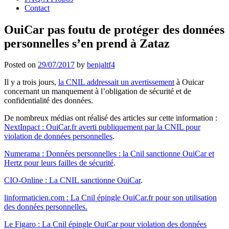
Contact
OuiCar pas foutu de protéger des données
personnelles s’en prend à Zataz
Posted on
29/07/2017
by
benjaltf4
Il y a trois jours,
la CNIL addressait un avertissement
à Ouicar
concernant un manquement à l’obligation de sécurité et de
confidentialité des données.
De nombreux médias ont réalisé des articles sur cette information :
NextInpact : OuiCar.fr averti publiquement par la CNIL pour
violation de données personnelles
.
Numerama : Données personnelles : la Cnil sanctionne OuiCar et
Hertz pour leurs failles de sécurité
.
CIO-Online : La CNIL sanctionne OuiCar
.
linformaticien.com : La Cnil épingle OuiCar.fr pour son utilisation
des données personnelles.
Le Figaro : La Cnil épingle OuiCar pour violation des données