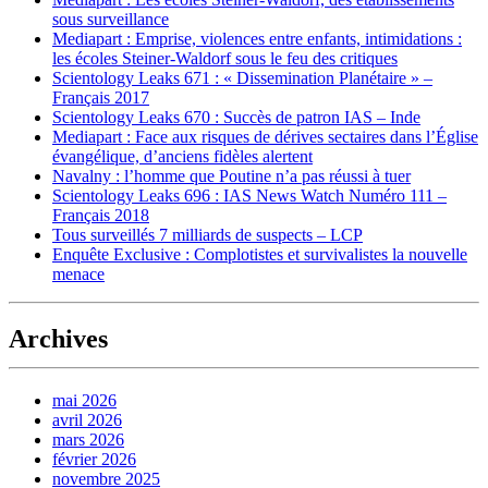
sous surveillance
Mediapart : Emprise, violences entre enfants, intimidations :
les écoles Steiner-Waldorf sous le feu des critiques
Scientology Leaks 671 : « Dissemination Planétaire » –
Français 2017
Scientology Leaks 670 : Succès de patron IAS – Inde
Mediapart : Face aux risques de dérives sectaires dans l’Église
évangélique, d’anciens fidèles alertent
Navalny : l’homme que Poutine n’a pas réussi à tuer
Scientology Leaks 696 : IAS News Watch Numéro 111 –
Français 2018
Tous surveillés 7 milliards de suspects – LCP
Enquête Exclusive : Complotistes et survivalistes la nouvelle
menace
Archives
mai 2026
avril 2026
mars 2026
février 2026
novembre 2025