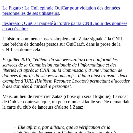
Le Figaro : La Cnil épingle OuiCar pour violation des données
personnelles de ses utilisateurs
.
itespresso : OuiCar rappelé à l’ordre par la CNIL pour des données
en accès libre
.
L’histoire commence assez simplement : Zataz signale à la CNIL
une brèche de données persos sur OuiCar.fr, dans la prose de la
CNIL ça donne cela :
En juillet 2016, l’éditeur du site www.zataz.com a informé les
services de la Commission nationale de l’informatique et des
libertés (ci-après la CNIL ou la Commission) d’une violation de
données à partir du site www.ouicar.fr . Il lui a ainsi transmis deux
exemples d’URL (Uniform Resource Locator) permettant d’accéder
à des données à caractère personnel.
Mais, au lieu de remercier Zataz (chose qui serait logique), l’avocat
de OuiCar contre-attaque, un peu comme si ladite société demandait
la carte du club de lanceurs d’alerte à Zataz :
« Elle affirme, par ailleurs, que la vérification de la
violation de données par l’éditeur du site www.zataz.fr