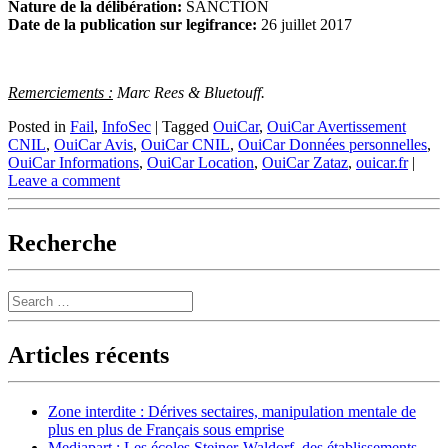
Nature de la délibération:
SANCTION
Date de la publication sur legifrance:
26 juillet 2017
Remerciements :
Marc Rees & Bluetouff.
Posted in
Fail
,
InfoSec
|
Tagged
OuiCar
,
OuiCar Avertissement
CNIL
,
OuiCar Avis
,
OuiCar CNIL
,
OuiCar Données personnelles
,
OuiCar Informations
,
OuiCar Location
,
OuiCar Zataz
,
ouicar.fr
|
Leave a comment
Recherche
Search
Articles récents
Zone interdite : Dérives sectaires, manipulation mentale de
plus en plus de Français sous emprise
Mediapart : Les écoles Steiner-Waldorf, des établissements