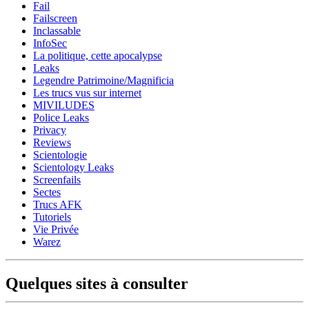
Fail
Failscreen
Inclassable
InfoSec
La politique, cette apocalypse
Leaks
Legendre Patrimoine/Magnificia
Les trucs vus sur internet
MIVILUDES
Police Leaks
Privacy
Reviews
Scientologie
Scientology Leaks
Screenfails
Sectes
Trucs AFK
Tutoriels
Vie Privée
Warez
Quelques sites à consulter