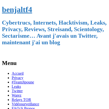
benjaltf4
Cybertrucs, Internets, Hacktivism, Leaks,
Privacy, Reviews, Streisand, Scientology,
Sectarisme… Avant j'avais un Twitter,
maintenant j'ai un blog
Menu
Skip
Accueil
to
Privacy
content
#TeamJipoune
Leaks
Twitter
Warez
Relays TOR
Vidéosurveillance
FAQ/A Propos