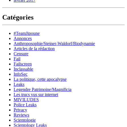
février 2017
Catégories
#TeamJipoune
Annonces
Anthroposophie/Steiner-Waldorf/Biodynamie
Articles de la rédaction
Censure
Fail
Failscreen
Inclassable
InfoSec
La politique, cette apocalypse
Leaks
Legendre Patrimoine/Magnificia
Les trucs vus sur internet
MIVILUDES
Police Leaks
Privacy
Reviews
Scientologie
Scientology Leaks