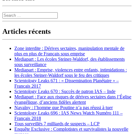
Search
Articles récents
Zone interdite : Dérives sectaires, manipulation mentale de
plus en plus de Français sous emprise
Mediapart : Les écoles Steiner-Waldorf, des établissements
sous surveillance
Mediapart : Emprise, violences entre enfants, intimidations :
les écoles Steiner-Waldorf sous le feu des critiques
Scientology Leaks 671 : « Dissemination Planétaire » –
Français 2017
Scientology Leaks 670 : Succès de patron IAS – Inde
Mediapart : Face aux risques de dérives sectaires dans l’Église
évangélique, d’anciens fidèles alertent
Navalny : l’homme que Poutine n’a pas réussi à tuer
Scientology Leaks 696 : IAS News Watch Numéro 111 –
Français 2018
Tous surveillés 7 milliards de suspects – LCP
Enquête Exclusive : Complotistes et survivalistes la nouvelle