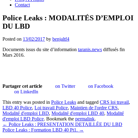
Contact
Police Leaks : MODALITÉS D’EMPLOI
DU LBD
Posted on
13/02/2017
by
benjaltf4
Documents issus du site d’information
taranis.news
diffusés fin
Mars 2016.
Partager cet article
on Twitter
on Facebook
on LinkedIn
This entry was posted in
Police Leaks
and tagged
CRS loi travail
,
LBD 40 Police
,
Loi travail Police
,
Maintien de l'ordre CRS
,
Modalité d'emploi LBD
,
Modalité d'emploi LBD 40
,
Modalité
d'emploi LBD Police
. Bookmark the
permalink
.
Post
←
Police Leaks : PRESENTATION DETAILLÉE DU LBD
Police Leaks : Formation LBD 40 Pt1.
→
navigation