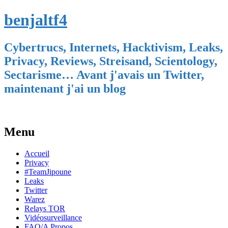
benjaltf4
Cybertrucs, Internets, Hacktivism, Leaks,
Privacy, Reviews, Streisand, Scientology,
Sectarisme… Avant j'avais un Twitter,
maintenant j'ai un blog
Menu
Skip
Accueil
to
Privacy
content
#TeamJipoune
Leaks
Twitter
Warez
Relays TOR
Vidéosurveillance
FAQ/A Propos