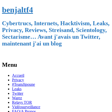
benjaltf4
Cybertrucs, Internets, Hacktivism, Leaks,
Privacy, Reviews, Streisand, Scientology,
Sectarisme… Avant j'avais un Twitter,
maintenant j'ai un blog
Menu
Skip
Accueil
to
Privacy
content
#TeamJipoune
Leaks
Twitter
Warez
Relays TOR
Vidéosurveillance
FAQ/A Propos