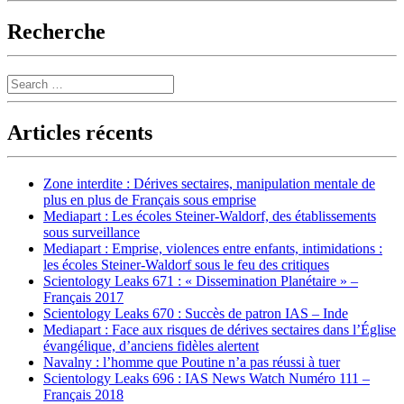
navigation
Recherche
Search
Articles récents
Zone interdite : Dérives sectaires, manipulation mentale de
plus en plus de Français sous emprise
Mediapart : Les écoles Steiner-Waldorf, des établissements
sous surveillance
Mediapart : Emprise, violences entre enfants, intimidations :
les écoles Steiner-Waldorf sous le feu des critiques
Scientology Leaks 671 : « Dissemination Planétaire » –
Français 2017
Scientology Leaks 670 : Succès de patron IAS – Inde
Mediapart : Face aux risques de dérives sectaires dans l’Église
évangélique, d’anciens fidèles alertent
Navalny : l’homme que Poutine n’a pas réussi à tuer
Scientology Leaks 696 : IAS News Watch Numéro 111 –
Français 2018