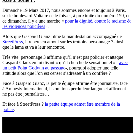
Acte 3, Scène 1 :
Dimanche 19 Mars 2017, nous sommes encore et toujours à Paris,
sur le boulevard Voltaire cette fois-ci, à proximité du numéro 159, en
ce dimanche, il y a une marche «
pour la dignité, contre le racisme &
les violences policières
».
Alors que Gaspard Glanz filme la manifestation accompagné de
StreetPress
, il repère en amont sur les trottoirs personnage 3 ainsi
que le lama et va à leur rencontre.
Très vite, personnage 3 afffirme qu’il n’est pas policier et attaque
Gaspard Glanz en lui disant « qu’il cherche le sensationnel » –
avec
un petit Point Godwin au passage
-, pourquoi adopter une telle
attitude alors que l’on est censer s’adresser à un confrère ?
Face à Gaspard Glanz, la petite équipe affirme être journaliste, face
à Amnesty International, ils ont tous perdu leur langue et affirment
ne pas être journalistes…
Et face à StreetPress ?
la petite équipe admet être membre de la
police
.