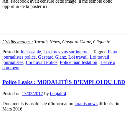
Ah, Facebook avait censuré cette image, il me semble donc
opportun de la poster ici :
Crédits images :
Taranis News, Gaspard Glanz, Clique.tv.
Posted in
Inclassable
,
Les trucs vus sur internet
|
Tagged
Faux
journalistes police
,
Gaspard Glanz
,
Loi travail
,
Loi travail
journalistes
,
Loi travail Police
,
Police manifestation
|
Leave a
comment
Police Leaks : MODALITÉS D’EMPLOI DU LBD
Posted on
13/02/2017
by
benjaltf4
Documents issus du site d’information
taranis.news
diffusés fin
Mars 2016.