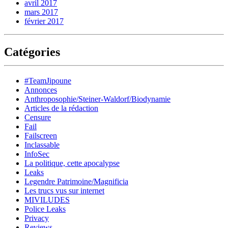
avril 2017
mars 2017
février 2017
Catégories
#TeamJipoune
Annonces
Anthroposophie/Steiner-Waldorf/Biodynamie
Articles de la rédaction
Censure
Fail
Failscreen
Inclassable
InfoSec
La politique, cette apocalypse
Leaks
Legendre Patrimoine/Magnificia
Les trucs vus sur internet
MIVILUDES
Police Leaks
Privacy
Reviews