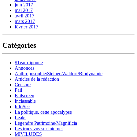
juin 2017
mai 2017
avril 2017
mars 2017
février 2017
Catégories
#TeamJipoune
Annonces
Anthroposophie/Steiner-Waldorf/Biodynamie
Articles de la rédaction
Censure
Fail
Failscreen
Inclassable
InfoSec
La politique, cette apocalypse
Leaks
Legendre Patrimoine/Magnificia
Les trucs vus sur internet
MIVILUDES