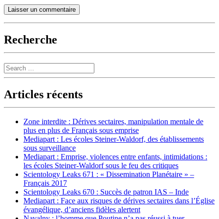
Recherche
Search
Articles récents
Zone interdite : Dérives sectaires, manipulation mentale de
plus en plus de Français sous emprise
Mediapart : Les écoles Steiner-Waldorf, des établissements
sous surveillance
Mediapart : Emprise, violences entre enfants, intimidations :
les écoles Steiner-Waldorf sous le feu des critiques
Scientology Leaks 671 : « Dissemination Planétaire » –
Français 2017
Scientology Leaks 670 : Succès de patron IAS – Inde
Mediapart : Face aux risques de dérives sectaires dans l’Église
évangélique, d’anciens fidèles alertent
Navalny : l’homme que Poutine n’a pas réussi à tuer