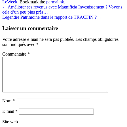
LeWeek
. Bookmark the
permalink
.
Post
←
Améliorer ses revenus avec Magnificia Investissement ? Voyons
cela d’un peu plus près…
navigation
Legendre Patrimoine dans le rapport de TRACFIN ?
→
Laisser un commentaire
Votre adresse e-mail ne sera pas publiée.
Les champs obligatoires
sont indiqués avec
*
Commentaire
*
Nom
*
E-mail
*
Site web