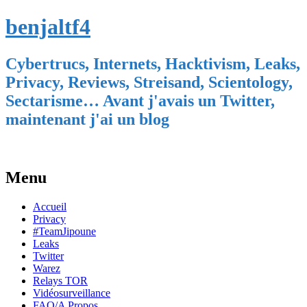
benjaltf4
Cybertrucs, Internets, Hacktivism, Leaks,
Privacy, Reviews, Streisand, Scientology,
Sectarisme… Avant j'avais un Twitter,
maintenant j'ai un blog
Menu
Skip
Accueil
to
Privacy
content
#TeamJipoune
Leaks
Twitter
Warez
Relays TOR
Vidéosurveillance
FAQ/A Propos