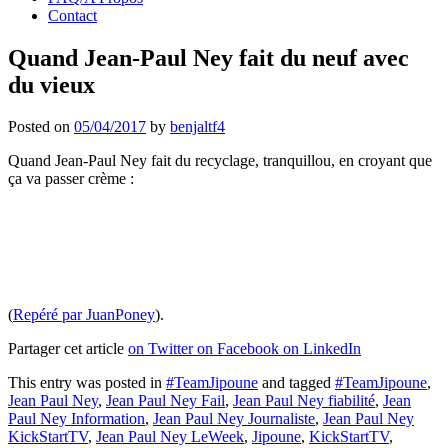
Contact
Quand Jean-Paul Ney fait du neuf avec
du vieux
Posted on
05/04/2017
by
benjaltf4
Quand Jean-Paul Ney fait du recyclage, tranquillou, en croyant que
ça va passer crème :
(
Repéré par JuanPoney
).
Partager cet article
on Twitter
on Facebook
on LinkedIn
This entry was posted in
#TeamJipoune
and tagged
#TeamJipoune
,
Jean Paul Ney
,
Jean Paul Ney Fail
,
Jean Paul Ney fiabilité
,
Jean
Paul Ney Information
,
Jean Paul Ney Journaliste
,
Jean Paul Ney
KickStartTV
,
Jean Paul Ney LeWeek
,
Jipoune
,
KickStartTV
,