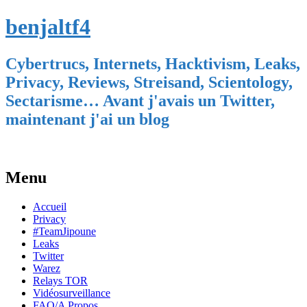
benjaltf4
Cybertrucs, Internets, Hacktivism, Leaks,
Privacy, Reviews, Streisand, Scientology,
Sectarisme… Avant j'avais un Twitter,
maintenant j'ai un blog
Menu
Skip
Accueil
to
Privacy
content
#TeamJipoune
Leaks
Twitter
Warez
Relays TOR
Vidéosurveillance
FAQ/A Propos