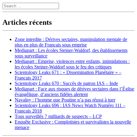
Search
Articles récents
Zone interdite : Dérives sectaires, manipulation mentale de
plus en plus de Français sous emprise
Mediapart : Les écoles Steiner-Waldorf, des établissements
sous surveillance
Mediapart : Emprise, violences entre enfants, intimidations :
les écoles Steiner-Waldorf sous le feu des critiques
Scientology Leaks 671 : « Dissemination Planétaire » –
Français 2017
Scientology Leaks 670 : Succès de patron IAS – Inde
Mediapart : Face aux risques de dérives sectaires dans l’Église
évangélique, d’anciens fidèles alertent
Navalny : l’homme que Poutine n’a pas réussi à tuer
Scientology Leaks 696 : IAS News Watch Numéro 111 –
Français 2018
Tous surveillés 7 milliards de suspects – LCP
Enquête Exclusive : Complotistes et survivalistes la nouvelle
menace