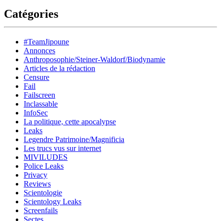
Catégories
#TeamJipoune
Annonces
Anthroposophie/Steiner-Waldorf/Biodynamie
Articles de la rédaction
Censure
Fail
Failscreen
Inclassable
InfoSec
La politique, cette apocalypse
Leaks
Legendre Patrimoine/Magnificia
Les trucs vus sur internet
MIVILUDES
Police Leaks
Privacy
Reviews
Scientologie
Scientology Leaks
Screenfails
Sectes