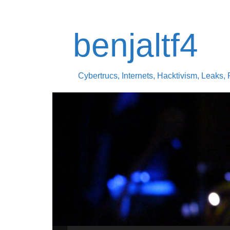
benjaltf4
Cybertrucs, Internets, Hacktivism, Leaks, 