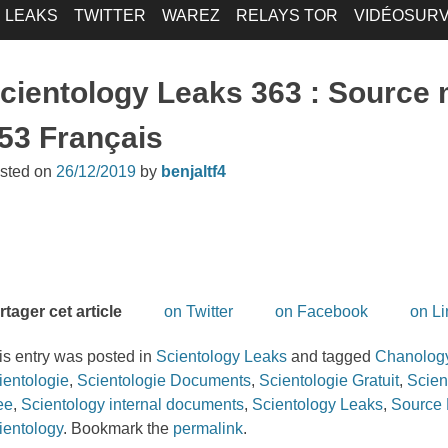
LEAKS
TWITTER
WAREZ
RELAYS TOR
VIDÉOSURV
cientology Leaks 363 : Source
53 Français
sted on
26/12/2019
by
benjaltf4
rtager cet article
on Twitter
on Facebook
on L
is entry was posted in
Scientology Leaks
and tagged
Chanolog
ientologie
,
Scientologie Documents
,
Scientologie Gratuit
,
Scien
ee
,
Scientology internal documents
,
Scientology Leaks
,
Source
ientology
. Bookmark the
permalink
.