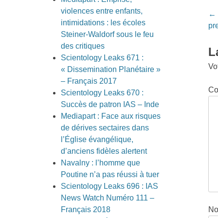
violences entre enfants,
Po
←
intimidations : les écoles
na
pr
Steiner-Waldorf sous le feu
des critiques
L
Scientology Leaks 671 :
Vo
« Dissemination Planétaire »
– Français 2017
Co
Scientology Leaks 670 :
Succès de patron IAS – Inde
Mediapart : Face aux risques
de dérives sectaires dans
l’Église évangélique,
d’anciens fidèles alertent
Navalny : l’homme que
Poutine n’a pas réussi à tuer
Scientology Leaks 696 : IAS
News Watch Numéro 111 –
N
Français 2018