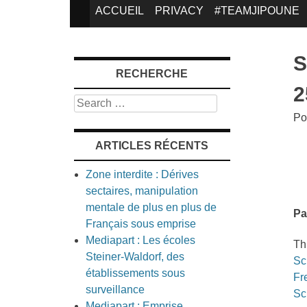
SKIP
ACCUEIL
PRIVACY
#TEAMJIPOUNE
TO
S
RECHERCHE
CONTENT
2
Search
Po
ARTICLES RÉCENTS
Zone interdite : Dérives
sectaires, manipulation
mentale de plus en plus de
Pa
Français sous emprise
Mediapart : Les écoles
Th
Steiner-Waldorf, des
Sc
établissements sous
Fr
surveillance
Sc
Mediapart : Emprise,