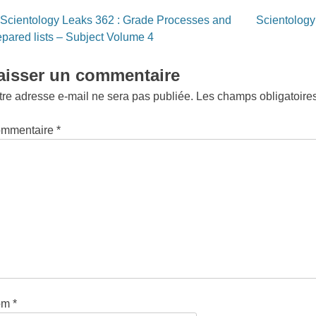
st
Scientology Leaks 362 : Grade Processes and
Scientolog
vigation
epared lists – Subject Volume 4
aisser un commentaire
tre adresse e-mail ne sera pas publiée.
Les champs obligatoire
mmentaire
*
om
*