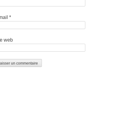
mail
*
te web