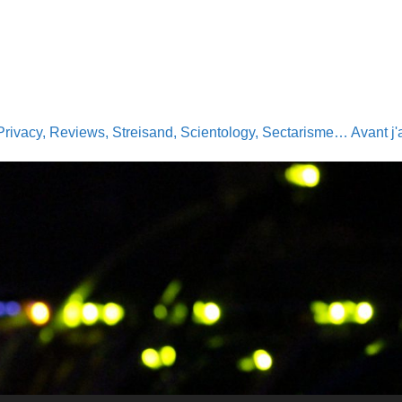
Privacy, Reviews, Streisand, Scientology, Sectarisme… Avant j'av