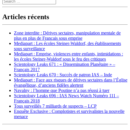
Search
Articles récents
Zone interdite : Dérives sectaires, manipulation mentale de
plus en plus de Français sous emprise
Mediapart : Les écoles Steiner-Waldorf, des établissements
sous surveillance
Mediapart : Emprise, violences entre enfants, intimidations :
les écoles Steiner-Waldorf sous le feu des critiques
Scientology Leaks 671 : « Dissemination Planétaire » –
Français 2017
Scientology Leaks 670 : Succès de patron IAS – Inde
Mediapart : Face aux risques de dérives sectaires dans l’Église
évangélique, d’anciens fidèles alertent
Navalny : l’homme que Poutine n’a pas réussi à tuer
Scientology Leaks 696 : IAS News Watch Numéro 111 –
Français 2018
Tous surveillés 7 milliards de suspects – LCP
Enquête Exclusive : Complotistes et survivalistes la nouvelle
menace