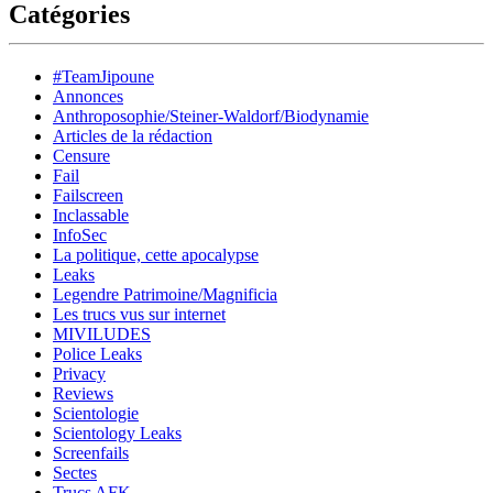
Catégories
#TeamJipoune
Annonces
Anthroposophie/Steiner-Waldorf/Biodynamie
Articles de la rédaction
Censure
Fail
Failscreen
Inclassable
InfoSec
La politique, cette apocalypse
Leaks
Legendre Patrimoine/Magnificia
Les trucs vus sur internet
MIVILUDES
Police Leaks
Privacy
Reviews
Scientologie
Scientology Leaks
Screenfails
Sectes
Trucs AFK