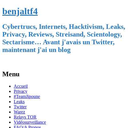
benjaltf4
Cybertrucs, Internets, Hacktivism, Leaks,
Privacy, Reviews, Streisand, Scientology,
Sectarisme… Avant j'avais un Twitter,
maintenant j'ai un blog
Menu
Skip
Accueil
to
Privacy
content
#TeamJipoune
Leaks
Twitter
Warez
Relays TOR
Vidéosurveillance
FAQ/A Propos