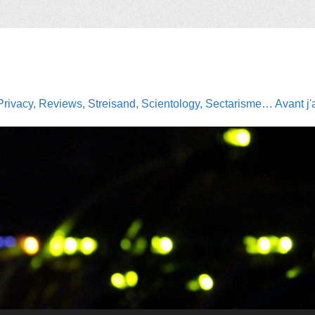
Privacy, Reviews, Streisand, Scientology, Sectarisme… Avant j'av