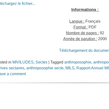
léchargez le fichier...
Informations :
Langue :
Français
Format :
PDF
Nombre de pages :
92
Année de parution :
2000
Téléchargement du documen
sted in
MIVILUDES
,
Sectes
|
Tagged
anthroposophie
,
anthropo
rives sectaires
,
anthroposophie secte
,
MILS
,
Rapport Annuel M
ave a comment