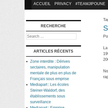
SKIP
ACCUEIL
PRIVACY
#TEAMJIPOUNE
TO
Ta
RECHERCHE
S
CONTENT
Search
Po
La
ARTICLES RÉCENTS
19
20
Zone interdite : Dérives
sectaires, manipulation
No
mentale de plus en plus de
ra
Français sous emprise
Mediapart : Les écoles
Steiner-Waldorf, des
établissements sous
surveillance
Mediapart : Emprise,