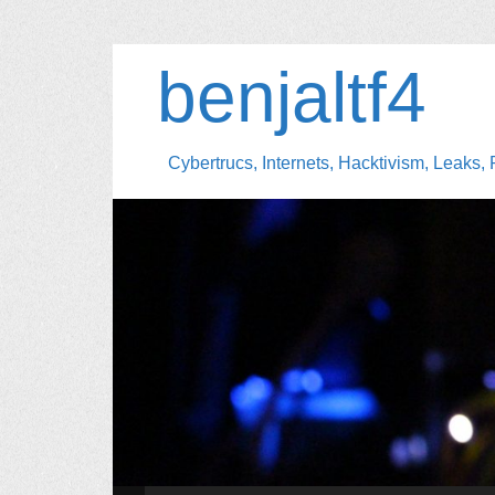
benjaltf4
Cybertrucs, Internets, Hacktivism, Leaks, 