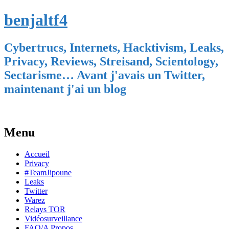
benjaltf4
Cybertrucs, Internets, Hacktivism, Leaks,
Privacy, Reviews, Streisand, Scientology,
Sectarisme… Avant j'avais un Twitter,
maintenant j'ai un blog
Menu
Skip
Accueil
to
Privacy
content
#TeamJipoune
Leaks
Twitter
Warez
Relays TOR
Vidéosurveillance
FAQ/A Propos