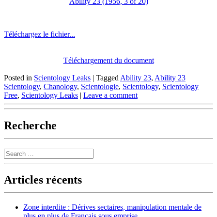
Ability 23 (1956, 3 of 20)
Téléchargez le fichier...
Téléchargement du document
Posted in
Scientology Leaks
|
Tagged
Ability 23
,
Ability 23
Scientology
,
Chanology
,
Scientologie
,
Scientology
,
Scientology
Free
,
Scientology Leaks
|
Leave a comment
Recherche
Search
Articles récents
Zone interdite : Dérives sectaires, manipulation mentale de
plus en plus de Français sous emprise