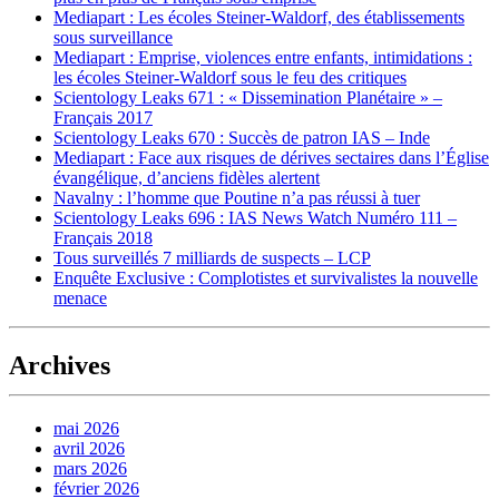
Mediapart : Les écoles Steiner-Waldorf, des établissements
sous surveillance
Mediapart : Emprise, violences entre enfants, intimidations :
les écoles Steiner-Waldorf sous le feu des critiques
Scientology Leaks 671 : « Dissemination Planétaire » –
Français 2017
Scientology Leaks 670 : Succès de patron IAS – Inde
Mediapart : Face aux risques de dérives sectaires dans l’Église
évangélique, d’anciens fidèles alertent
Navalny : l’homme que Poutine n’a pas réussi à tuer
Scientology Leaks 696 : IAS News Watch Numéro 111 –
Français 2018
Tous surveillés 7 milliards de suspects – LCP
Enquête Exclusive : Complotistes et survivalistes la nouvelle
menace
Archives
mai 2026
avril 2026
mars 2026
février 2026