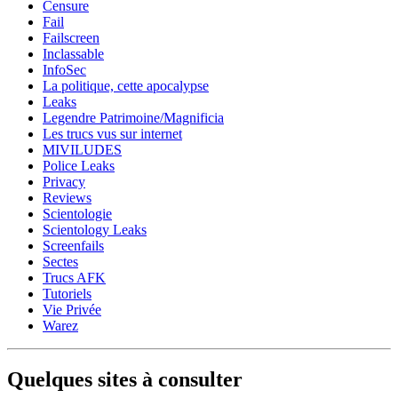
Censure
Fail
Failscreen
Inclassable
InfoSec
La politique, cette apocalypse
Leaks
Legendre Patrimoine/Magnificia
Les trucs vus sur internet
MIVILUDES
Police Leaks
Privacy
Reviews
Scientologie
Scientology Leaks
Screenfails
Sectes
Trucs AFK
Tutoriels
Vie Privée
Warez
Quelques sites à consulter