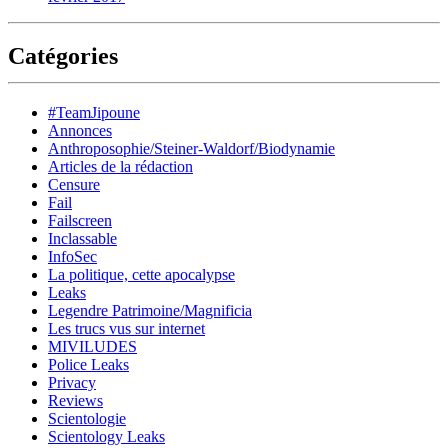
Catégories
#TeamJipoune
Annonces
Anthroposophie/Steiner-Waldorf/Biodynamie
Articles de la rédaction
Censure
Fail
Failscreen
Inclassable
InfoSec
La politique, cette apocalypse
Leaks
Legendre Patrimoine/Magnificia
Les trucs vus sur internet
MIVILUDES
Police Leaks
Privacy
Reviews
Scientologie
Scientology Leaks