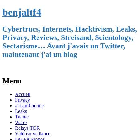
benjaltf4
Cybertrucs, Internets, Hacktivism, Leaks,
Privacy, Reviews, Streisand, Scientology,
Sectarisme… Avant j'avais un Twitter,
maintenant j'ai un blog
Menu
Skip
Accueil
to
Privacy
content
#TeamJipoune
Leaks
Twitter
Warez
Relays TOR
Vidéosurveillance
FAQ/A Propos