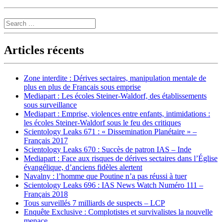
Search
Articles récents
Zone interdite : Dérives sectaires, manipulation mentale de
plus en plus de Français sous emprise
Mediapart : Les écoles Steiner-Waldorf, des établissements
sous surveillance
Mediapart : Emprise, violences entre enfants, intimidations :
les écoles Steiner-Waldorf sous le feu des critiques
Scientology Leaks 671 : « Dissemination Planétaire » –
Français 2017
Scientology Leaks 670 : Succès de patron IAS – Inde
Mediapart : Face aux risques de dérives sectaires dans l’Église
évangélique, d’anciens fidèles alertent
Navalny : l’homme que Poutine n’a pas réussi à tuer
Scientology Leaks 696 : IAS News Watch Numéro 111 –
Français 2018
Tous surveillés 7 milliards de suspects – LCP
Enquête Exclusive : Complotistes et survivalistes la nouvelle
menace