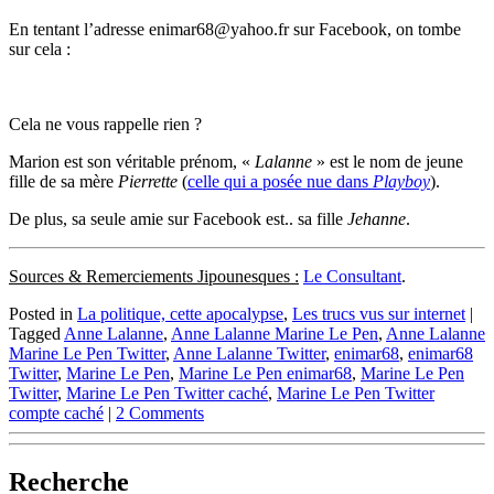
En tentant l’adresse enimar68@yahoo.fr sur Facebook, on tombe
sur cela :
Cela ne vous rappelle rien ?
Marion est son véritable prénom, «
Lalanne
» est le nom de jeune
fille de sa mère
Pierrette
(
celle qui a posée nue dans
Playboy
).
De plus, sa seule amie sur Facebook est.. sa fille
Jehanne
.
Sources & Remerciements Jipounesques :
Le Consultant
.
Posted in
La politique, cette apocalypse
,
Les trucs vus sur internet
|
Tagged
Anne Lalanne
,
Anne Lalanne Marine Le Pen
,
Anne Lalanne
Marine Le Pen Twitter
,
Anne Lalanne Twitter
,
enimar68
,
enimar68
Twitter
,
Marine Le Pen
,
Marine Le Pen enimar68
,
Marine Le Pen
Twitter
,
Marine Le Pen Twitter caché
,
Marine Le Pen Twitter
compte caché
|
2 Comments
Recherche