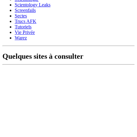
Scientology Leaks
Screenfails
Sectes
Trucs AFK
Tutoriels
Vie Privée
Warez
Quelques sites à consulter