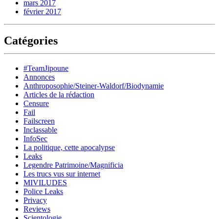
mars 2017
février 2017
Catégories
#TeamJipoune
Annonces
Anthroposophie/Steiner-Waldorf/Biodynamie
Articles de la rédaction
Censure
Fail
Failscreen
Inclassable
InfoSec
La politique, cette apocalypse
Leaks
Legendre Patrimoine/Magnificia
Les trucs vus sur internet
MIVILUDES
Police Leaks
Privacy
Reviews
Scientologie