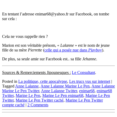
En tentant l’adresse enimar68@yahoo.fr sur Facebook, on tombe
sur cela :
Cela ne vous rappelle rien ?
Marion est son véritable prénom, «
Lalanne
» est le nom de jeune
fille de sa mère
Pierrette
(
celle qui a posée nue dans
Playboy
).
De plus, sa seule amie sur Facebook est.. sa fille
Jehanne
.
Sources & Remerciements Jipounesques :
Le Consultant
.
Posted in
La politique, cette apocalypse
,
Les trucs vus sur internet
|
Tagged
Anne Lalanne
,
Anne Lalanne Marine Le Pen
,
Anne Lalanne
Marine Le Pen Twitter
,
Anne Lalanne Twitter
,
enimar68
,
enimar68
Twitter
,
Marine Le Pen
,
Marine Le Pen enimar68
,
Marine Le Pen
Twitter
,
Marine Le Pen Twitter caché
,
Marine Le Pen Twitter
compte caché
|
2 Comments