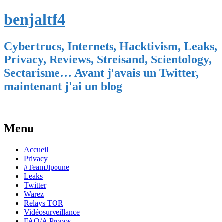
benjaltf4
Cybertrucs, Internets, Hacktivism, Leaks,
Privacy, Reviews, Streisand, Scientology,
Sectarisme… Avant j'avais un Twitter,
maintenant j'ai un blog
Menu
Skip
Accueil
to
Privacy
content
#TeamJipoune
Leaks
Twitter
Warez
Relays TOR
Vidéosurveillance
FAQ/A Propos