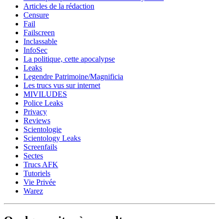
Articles de la rédaction
Censure
Fail
Failscreen
Inclassable
InfoSec
La politique, cette apocalypse
Leaks
Legendre Patrimoine/Magnificia
Les trucs vus sur internet
MIVILUDES
Police Leaks
Privacy
Reviews
Scientologie
Scientology Leaks
Screenfails
Sectes
Trucs AFK
Tutoriels
Vie Privée
Warez