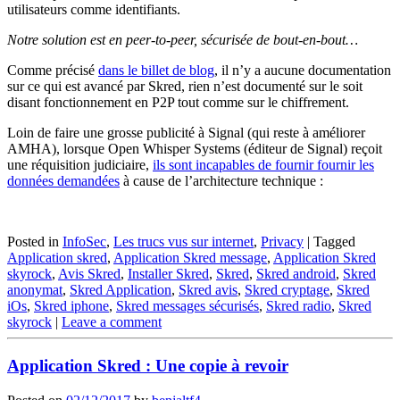
utilisateurs comme identifiants.
Notre solution est en peer-to-peer, sécurisée de bout-en-bout…
Comme précisé
dans le billet de blog
, il n’y a aucune documentation
sur ce qui est avancé par Skred, rien n’est documenté sur le soit
disant fonctionnement en P2P tout comme sur le chiffrement.
Loin de faire une grosse publicité à Signal (qui reste à améliorer
AMHA), lorsque Open Whisper Systems (éditeur de Signal) reçoit
une réquisition judiciaire,
ils sont incapables de fournir fournir les
données demandées
à cause de l’architecture technique :
Posted in
InfoSec
,
Les trucs vus sur internet
,
Privacy
|
Tagged
Application skred
,
Application Skred message
,
Application Skred
skyrock
,
Avis Skred
,
Installer Skred
,
Skred
,
Skred android
,
Skred
anonymat
,
Skred Application
,
Skred avis
,
Skred cryptage
,
Skred
iOs
,
Skred iphone
,
Skred messages sécurisés
,
Skred radio
,
Skred
skyrock
|
Leave a comment
Application Skred : Une copie à revoir