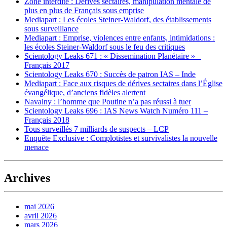
Zone interdite : Dérives sectaires, manipulation mentale de
plus en plus de Français sous emprise
Mediapart : Les écoles Steiner-Waldorf, des établissements
sous surveillance
Mediapart : Emprise, violences entre enfants, intimidations :
les écoles Steiner-Waldorf sous le feu des critiques
Scientology Leaks 671 : « Dissemination Planétaire » –
Français 2017
Scientology Leaks 670 : Succès de patron IAS – Inde
Mediapart : Face aux risques de dérives sectaires dans l’Église
évangélique, d’anciens fidèles alertent
Navalny : l’homme que Poutine n’a pas réussi à tuer
Scientology Leaks 696 : IAS News Watch Numéro 111 –
Français 2018
Tous surveillés 7 milliards de suspects – LCP
Enquête Exclusive : Complotistes et survivalistes la nouvelle
menace
Archives
mai 2026
avril 2026
mars 2026