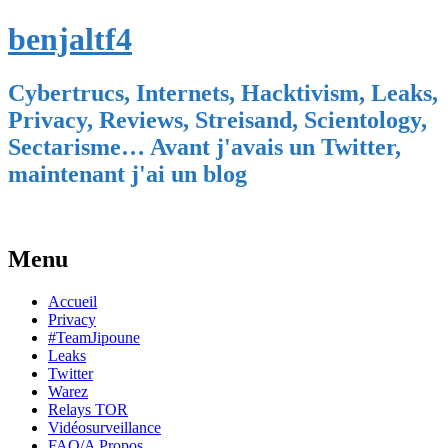
benjaltf4
Cybertrucs, Internets, Hacktivism, Leaks,
Privacy, Reviews, Streisand, Scientology,
Sectarisme… Avant j'avais un Twitter,
maintenant j'ai un blog
Menu
Skip
Accueil
to
Privacy
content
#TeamJipoune
Leaks
Twitter
Warez
Relays TOR
Vidéosurveillance
FAQ/A Propos