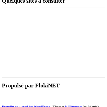
Quelques sites à consulter
Propulsé par FlokiNET
Proudly powered by WordPress
|
Theme:
Willingness
by Manish