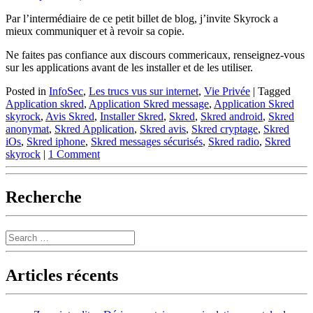
Par l’intermédiaire de ce petit billet de blog, j’invite Skyrock a
mieux communiquer et à revoir sa copie.
Ne faites pas confiance aux discours commericaux, renseignez-vous
sur les applications avant de les installer et de les utiliser.
Posted in
InfoSec
,
Les trucs vus sur internet
,
Vie Privée
|
Tagged
Application skred
,
Application Skred message
,
Application Skred
skyrock
,
Avis Skred
,
Installer Skred
,
Skred
,
Skred android
,
Skred
anonymat
,
Skred Application
,
Skred avis
,
Skred cryptage
,
Skred
iOs
,
Skred iphone
,
Skred messages sécurisés
,
Skred radio
,
Skred
skyrock
|
1 Comment
Recherche
Search
Articles récents