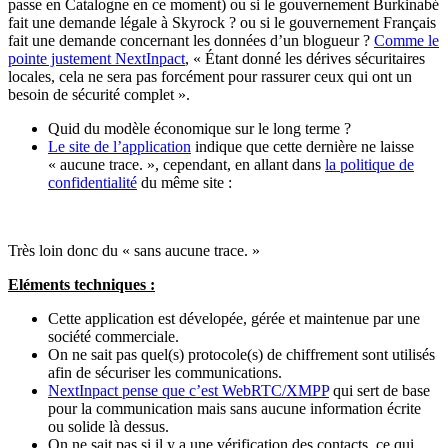
passe en Catalogne en ce moment) ou si le gouvernement Burkinabé
fait une demande légale à Skyrock ? ou si le gouvernement Français
fait une demande concernant les données d’un blogueur ?
Comme le
pointe justement NextInpact
, « Étant donné les dérives sécuritaires
locales, cela ne sera pas forcément pour rassurer ceux qui ont un
besoin de sécurité complet ».
Quid du modèle économique sur le long terme ?
Le site de l’application
indique que cette dernière ne laisse
« aucune trace. », cependant, en allant dans
la politique de
confidentialité
du même site :
Très loin donc du « sans aucune trace. »
Eléments techniques :
Cette application est dévelopée, gérée et maintenue par une
société commerciale.
On ne sait pas quel(s) protocole(s) de chiffrement sont utilisés
afin de sécuriser les communications.
NextInpact pense que c’est WebRTC/XMPP
qui sert de base
pour la communication mais sans aucune information écrite
ou solide là dessus.
On ne sait pas si il y a une vérification des contacts, ce qui