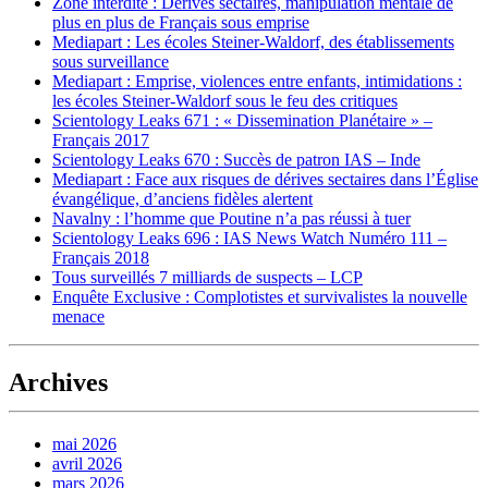
Zone interdite : Dérives sectaires, manipulation mentale de
plus en plus de Français sous emprise
Mediapart : Les écoles Steiner-Waldorf, des établissements
sous surveillance
Mediapart : Emprise, violences entre enfants, intimidations :
les écoles Steiner-Waldorf sous le feu des critiques
Scientology Leaks 671 : « Dissemination Planétaire » –
Français 2017
Scientology Leaks 670 : Succès de patron IAS – Inde
Mediapart : Face aux risques de dérives sectaires dans l’Église
évangélique, d’anciens fidèles alertent
Navalny : l’homme que Poutine n’a pas réussi à tuer
Scientology Leaks 696 : IAS News Watch Numéro 111 –
Français 2018
Tous surveillés 7 milliards de suspects – LCP
Enquête Exclusive : Complotistes et survivalistes la nouvelle
menace
Archives
mai 2026
avril 2026
mars 2026