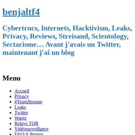
benjaltf4
Cybertrucs, Internets, Hacktivism, Leaks,
Privacy, Reviews, Streisand, Scientology,
Sectarisme… Avant j'avais un Twitter,
maintenant j'ai un blog
Menu
Skip
Accueil
to
Privacy
content
#TeamJipoune
Leaks
Twitter
Warez
Relays TOR
Vidéosurveillance
FAQ/A Propos