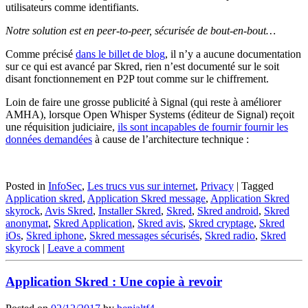
utilisateurs comme identifiants.
Notre solution est en peer-to-peer, sécurisée de bout-en-bout…
Comme précisé
dans le billet de blog
, il n’y a aucune documentation
sur ce qui est avancé par Skred, rien n’est documenté sur le soit
disant fonctionnement en P2P tout comme sur le chiffrement.
Loin de faire une grosse publicité à Signal (qui reste à améliorer
AMHA), lorsque Open Whisper Systems (éditeur de Signal) reçoit
une réquisition judiciaire,
ils sont incapables de fournir fournir les
données demandées
à cause de l’architecture technique :
Posted in
InfoSec
,
Les trucs vus sur internet
,
Privacy
|
Tagged
Application skred
,
Application Skred message
,
Application Skred
skyrock
,
Avis Skred
,
Installer Skred
,
Skred
,
Skred android
,
Skred
anonymat
,
Skred Application
,
Skred avis
,
Skred cryptage
,
Skred
iOs
,
Skred iphone
,
Skred messages sécurisés
,
Skred radio
,
Skred
skyrock
|
Leave a comment
Application Skred : Une copie à revoir