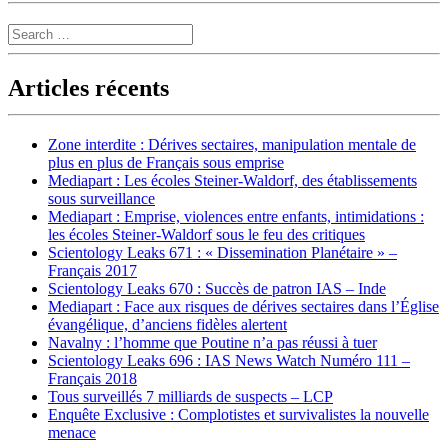
Search
Articles récents
Zone interdite : Dérives sectaires, manipulation mentale de
plus en plus de Français sous emprise
Mediapart : Les écoles Steiner-Waldorf, des établissements
sous surveillance
Mediapart : Emprise, violences entre enfants, intimidations :
les écoles Steiner-Waldorf sous le feu des critiques
Scientology Leaks 671 : « Dissemination Planétaire » –
Français 2017
Scientology Leaks 670 : Succès de patron IAS – Inde
Mediapart : Face aux risques de dérives sectaires dans l’Église
évangélique, d’anciens fidèles alertent
Navalny : l’homme que Poutine n’a pas réussi à tuer
Scientology Leaks 696 : IAS News Watch Numéro 111 –
Français 2018
Tous surveillés 7 milliards de suspects – LCP
Enquête Exclusive : Complotistes et survivalistes la nouvelle
menace