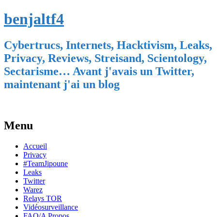
benjaltf4
Cybertrucs, Internets, Hacktivism, Leaks,
Privacy, Reviews, Streisand, Scientology,
Sectarisme… Avant j'avais un Twitter,
maintenant j'ai un blog
Menu
Skip
Accueil
to
Privacy
content
#TeamJipoune
Leaks
Twitter
Warez
Relays TOR
Vidéosurveillance
FAQ/A Propos