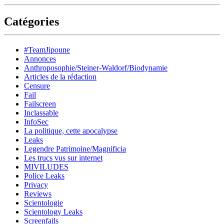
Catégories
#TeamJipoune
Annonces
Anthroposophie/Steiner-Waldorf/Biodynamie
Articles de la rédaction
Censure
Fail
Failscreen
Inclassable
InfoSec
La politique, cette apocalypse
Leaks
Legendre Patrimoine/Magnificia
Les trucs vus sur internet
MIVILUDES
Police Leaks
Privacy
Reviews
Scientologie
Scientology Leaks
Screenfails