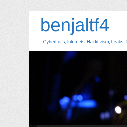
benjaltf4
Cybertrucs, Internets, Hacktivism, Leaks, 