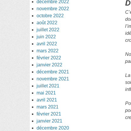
D
décembre 2022
novembre 2022
C’
octobre 2022
do
août 2022
l’
juillet 2022
id
juin 2022
cr
avril 2022
mars 2022
No
février 2022
pa
janvier 2022
décembre 2021
La
novembre 2021
so
juillet 2021
in
mai 2021
avril 2021
Po
mars 2021
po
février 2021
cr
janvier 2021
décembre 2020