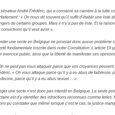
 sénateur André Frédéric, qui a consacré sa carrière à la lutte c
rfaitement : « On nous dit souvent qu’il suffit d’établir une liste 
ngers de certains groupes. Mais il n’y a pas de liste. Et la raiso
s convictions qu’il veut avoir ».
nder une secte en Belgique ne poserait donc aucun problème sur
berté fondamentale inscrite dans notre Constitution. L’article 19 ga
ur exercice public, ainsi que la liberté de manifester ses opinion
On ne peut pas vous attaquer parce que vos croyances peuvent p
édéric. « On vous attaque parce qu’il y a eu abus de faiblesse, pa
decine, parce qu’il y a eu abus sexuel… ».
riger une secte n’est donc pas interdit en Belgique. La seule pos
ctaire est d’y identifier des infractions reconnues comme telles.
ons pu constater que même lorsque c’est le cas, la justice manq