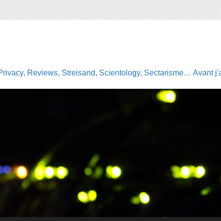
Privacy, Reviews, Streisand, Scientology, Sectarisme… Avant j'av