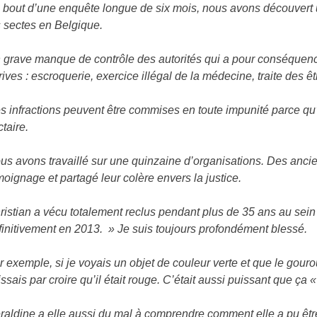
 bout d’une enquête longue de six mois, nous avons découvert u
s sectes en Belgique.
 grave manque de contrôle des autorités qui a pour conséque
rives : escroquerie, exercice illégal de la médecine, traite des
s infractions peuvent être commises en toute impunité parce qu
ctaire.
us avons travaillé sur une quinzaine d’organisations. Des ancie
moignage et partagé leur colère envers la justice.
ristian a vécu totalement reclus pendant plus de 35 ans au sei
finitivement en 2013. » Je suis toujours profondément blessé.
r exemple, si je voyais un objet de couleur verte et que le gourou 
issais par croire qu’il était rouge. C’était aussi puissant que ça «
raldine a elle aussi du mal à comprendre comment elle a pu êtr