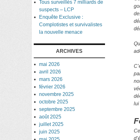
Tous surveillés 7 milliards de
go
suspects – LCP
de
Enquête Exclusive :
dé
Complotistes et survivalistes
dé
la nouvelle menace
Qu
ARCHIVES
ad
mai 2026
C’
avril 2026
pa
mars 2026
no
février 2026
vé
novembre 2025
dé
octobre 2025
lui
septembre 2025
août 2025
F
juillet 2025
Ce
juin 2025
d’é
mai 2025