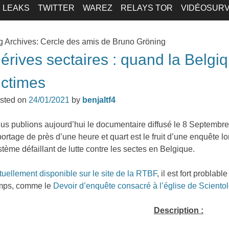
LEAKS
TWITTER
WAREZ
RELAYS TOR
VIDÉOSURV
g Archives:
Cercle des amis de Bruno Gröning
érives sectaires : quand la Belgiq
ictimes
sted on
24/01/2021
by
benjaltf4
us publions aujourd’hui le documentaire diffusé le 8 Septembr
portage de près d’une heure et quart est le fruit d’une enquête 
stème défaillant de lutte contre les sectes en Belgique.
tuellement disponible sur le site de la RTBF
, il est fort problabl
mps, comme le
Devoir d’enquête consacré à l’église de Sciento
Description :