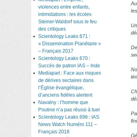
Au
violences entre enfants,
le
intimidations : les écoles
Steiner-Waldorf sous le feu
Un
des critiques
dé
Scientology Leaks 671 :
« Dissemination Planétaire »
De
– Français 2017
se
Scientology Leaks 670 :
Succès de patron IAS – Inde
No
Mediapart : Face aux risques
té
de dérives sectaires dans
l’Église évangélique,
Ch
d’anciens fidèles alertent
dé
Navalny : l’homme que
Poutine n’a pas réussi à tuer
Pa
Scientology Leaks 696 : IAS
fin
News Watch Numéro 111 –
Français 2018
Gé