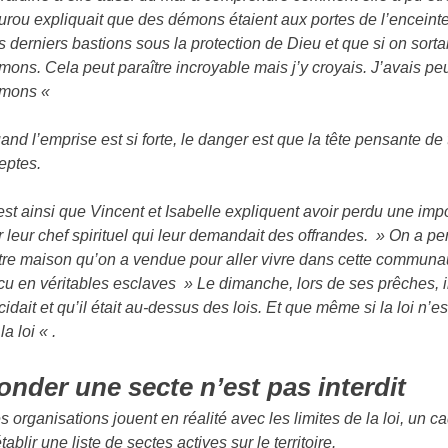
urou expliquait que des démons étaient aux portes de l’enceint
s derniers bastions sous la protection de Dieu et que si on sortai
mons. Cela peut paraître incroyable mais j’y croyais. J’avais peur
mons «
and l’emprise est si forte, le danger est que la tête pensante de 
eptes.
est ainsi que Vincent et Isabelle expliquent avoir perdu une impo
r leur chef spirituel qui leur demandait des offrandes. » On a p
tre maison qu’on a vendue pour aller vivre dans cette communaut
cu en véritables esclaves » Le dimanche, lors de ses prêches, il di
cidait et qu’il était au-dessus des lois. Et que même si la loi n’e
 la loi « .
onder une secte n’est pas interdit
s organisations jouent en réalité avec les limites de la loi, un 
tablir une liste de sectes actives sur le territoire.