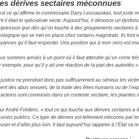
es dérives sectaires méconnues
est ce qu’affirme le commissaire Dany Lesciauskas, tout juste retr
nt il était le spécialiste secte. Aujourd’hui, il dénonce un dysfon
impression que dès qu’on touche à des groupements sectaires à ca
éologique qui se met en place chez certains magistrats. Ils font 
oyances qu’il faut respecter. Une position qui à mon sens est in
us sommes arrivés à un point où il faut attendre qu’un crime t
r exemple, pour qu’il y ait une réaction de la part des autorités »
 justice ne prendrait donc pas suffisamment au sérieux les victi
ient des abus sexuels, de la traite des êtres humains ou de l’exp
fractions sont commises dans un contexte sectaire, les plaintes r
ur André Frédéric, « tout ce qui touche aux dérives sectaires a
uvoirs publics. Ce type de dérives est tellement méconnu par les
euser et d’aller plus loin. Il faut aujourd’hui rappeler à l’État sa 