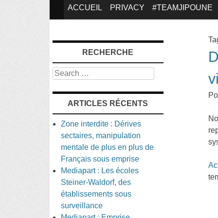
SKIP
ACCUEIL
PRIVACY
#TEAMJIPOUNE
TO
Ta
RECHERCHE
D
CONTENT
Search
v
Po
ARTICLES RÉCENTS
No
Zone interdite : Dérives
re
sectaires, manipulation
sy
mentale de plus en plus de
Français sous emprise
Ac
Mediapart : Les écoles
te
Steiner-Waldorf, des
établissements sous
surveillance
Mediapart : Emprise,