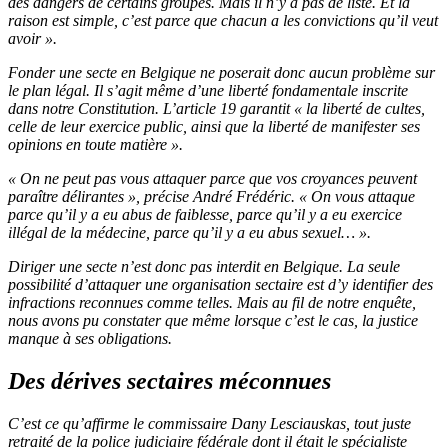
des dangers de certains groupes. Mais il n’y a pas de liste. Et la
raison est simple, c’est parce que chacun a les convictions qu’il veut
avoir ».
Fonder une secte en Belgique ne poserait donc aucun problème sur
le plan légal. Il s’agit même d’une liberté fondamentale inscrite
dans notre Constitution. L’article 19 garantit « la liberté de cultes,
celle de leur exercice public, ainsi que la liberté de manifester ses
opinions en toute matière ».
« On ne peut pas vous attaquer parce que vos croyances peuvent
paraître délirantes », précise André Frédéric. « On vous attaque
parce qu’il y a eu abus de faiblesse, parce qu’il y a eu exercice
illégal de la médecine, parce qu’il y a eu abus sexuel… ».
Diriger une secte n’est donc pas interdit en Belgique. La seule
possibilité d’attaquer une organisation sectaire est d’y identifier des
infractions reconnues comme telles. Mais au fil de notre enquête,
nous avons pu constater que même lorsque c’est le cas, la justice
manque à ses obligations.
Des dérives sectaires méconnues
C’est ce qu’affirme le commissaire Dany Lesciauskas, tout juste
retraité de la police judiciaire fédérale dont il était le spécialiste