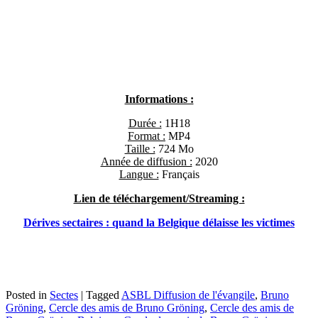
Informations :
Durée :
1H18
Format :
MP4
Taille :
724 Mo
Année de diffusion :
2020
Langue :
Français
Lien de téléchargement/Streaming :
Dérives sectaires : quand la Belgique délaisse les victimes
Posted in
Sectes
|
Tagged
ASBL Diffusion de l'évangile
,
Bruno
Gröning
,
Cercle des amis de Bruno Gröning
,
Cercle des amis de