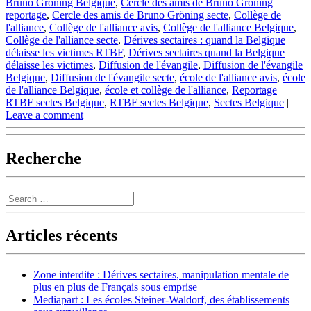
Bruno Gröning Belgique
,
Cercle des amis de Bruno Gröning
reportage
,
Cercle des amis de Bruno Gröning secte
,
Collège de
l'alliance
,
Collège de l'alliance avis
,
Collège de l'alliance Belgique
,
Collège de l'alliance secte
,
Dérives sectaires : quand la Belgique
délaisse les victimes RTBF
,
Dérives sectaires quand la Belgique
délaisse les victimes
,
Diffusion de l'évangile
,
Diffusion de l'évangile
Belgique
,
Diffusion de l'évangile secte
,
école de l'alliance avis
,
école
de l'alliance Belgique
,
école et collège de l'alliance
,
Reportage
RTBF sectes Belgique
,
RTBF sectes Belgique
,
Sectes Belgique
|
Leave a comment
Recherche
Search
Articles récents
Zone interdite : Dérives sectaires, manipulation mentale de
plus en plus de Français sous emprise
Mediapart : Les écoles Steiner-Waldorf, des établissements