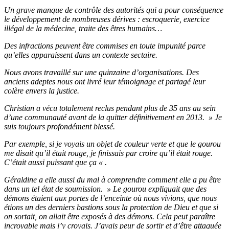
Un grave manque de contrôle des autorités qui a pour conséquence
le développement de nombreuses dérives : escroquerie, exercice
illégal de la médecine, traite des êtres humains…
Des infractions peuvent être commises en toute impunité parce
qu’elles apparaissent dans un contexte sectaire.
Nous avons travaillé sur une quinzaine d’organisations. Des
anciens adeptes nous ont livré leur témoignage et partagé leur
colère envers la justice.
Christian a vécu totalement reclus pendant plus de 35 ans au sein
d’une communauté avant de la quitter définitivement en 2013. » Je
suis toujours profondément blessé.
Par exemple, si je voyais un objet de couleur verte et que le gourou
me disait qu’il était rouge, je finissais par croire qu’il était rouge.
C’était aussi puissant que ça « .
Géraldine a elle aussi du mal à comprendre comment elle a pu être
dans un tel état de soumission. » Le gourou expliquait que des
démons étaient aux portes de l’enceinte où nous vivions, que nous
étions un des derniers bastions sous la protection de Dieu et que si
on sortait, on allait être exposés à des démons. Cela peut paraître
incroyable mais j’y croyais. J’avais peur de sortir et d’être attaquée