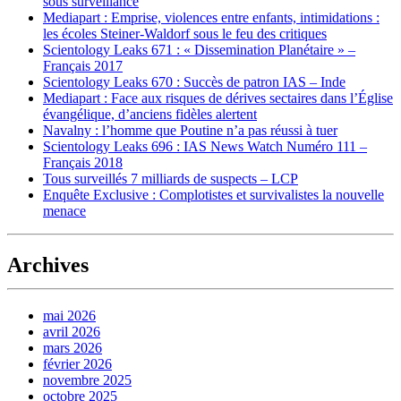
sous surveillance
Mediapart : Emprise, violences entre enfants, intimidations :
les écoles Steiner-Waldorf sous le feu des critiques
Scientology Leaks 671 : « Dissemination Planétaire » –
Français 2017
Scientology Leaks 670 : Succès de patron IAS – Inde
Mediapart : Face aux risques de dérives sectaires dans l’Église
évangélique, d’anciens fidèles alertent
Navalny : l’homme que Poutine n’a pas réussi à tuer
Scientology Leaks 696 : IAS News Watch Numéro 111 –
Français 2018
Tous surveillés 7 milliards de suspects – LCP
Enquête Exclusive : Complotistes et survivalistes la nouvelle
menace
Archives
mai 2026
avril 2026
mars 2026
février 2026
novembre 2025
octobre 2025