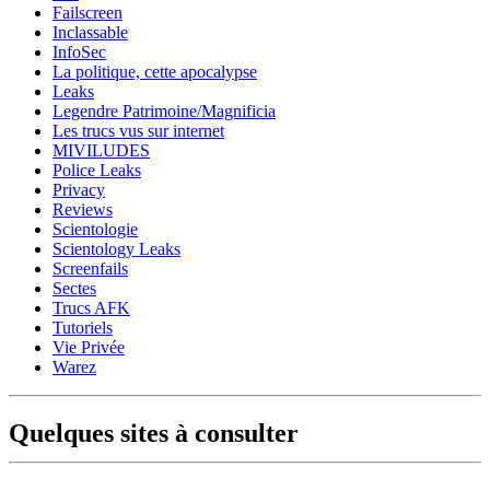
Failscreen
Inclassable
InfoSec
La politique, cette apocalypse
Leaks
Legendre Patrimoine/Magnificia
Les trucs vus sur internet
MIVILUDES
Police Leaks
Privacy
Reviews
Scientologie
Scientology Leaks
Screenfails
Sectes
Trucs AFK
Tutoriels
Vie Privée
Warez
Quelques sites à consulter