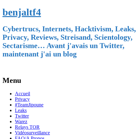
benjaltf4
Cybertrucs, Internets, Hacktivism, Leaks,
Privacy, Reviews, Streisand, Scientology,
Sectarisme… Avant j'avais un Twitter,
maintenant j'ai un blog
Menu
Skip
Accueil
to
Privacy
content
#TeamJipoune
Leaks
Twitter
Warez
Relays TOR
Vidéosurveillance
FAQ/A Propos