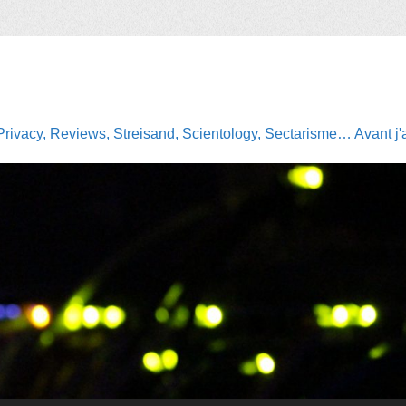
Privacy, Reviews, Streisand, Scientology, Sectarisme… Avant j'av