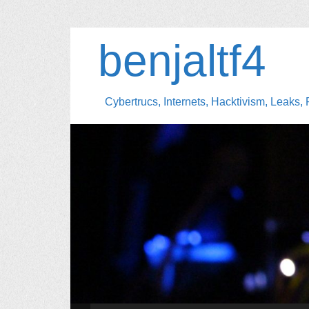
benjaltf4
Cybertrucs, Internets, Hacktivism, Leaks, 