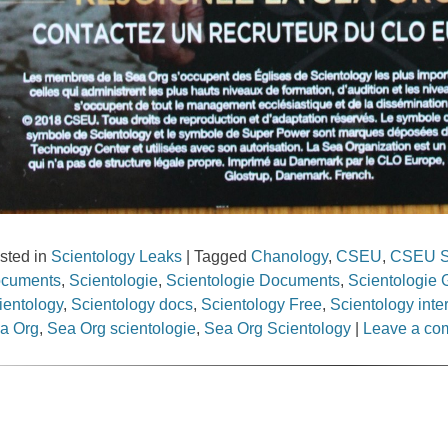
sted in
Scientology Leaks
|
Tagged
Chanology
,
CSEU
,
CSEU S
cuments
,
Scientologie
,
Scientologie Documents
,
Scientologie G
ientology
,
Scientology docs
,
Scientology Free
,
Scientology int
a Org
,
Sea Org scientologie
,
Sea Org Scientology
|
Leave a co