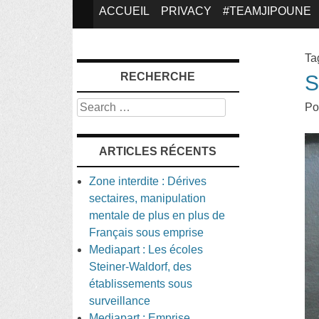
SKIP
ACCUEIL
PRIVACY
#TEAMJIPOUNE
TO
Ta
RECHERCHE
S
CONTENT
Search
Po
ARTICLES RÉCENTS
Zone interdite : Dérives
sectaires, manipulation
mentale de plus en plus de
Français sous emprise
Mediapart : Les écoles
Steiner-Waldorf, des
établissements sous
surveillance
Mediapart : Emprise,