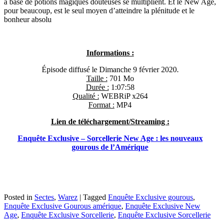
à base de potions magiques douteuses se multiplient. Et le New Age,
pour beaucoup, est le seul moyen d’atteindre la plénitude et le
bonheur absolu
Informations :
Épisode diffusé le Dimanche 9 février 2020.
Taille :
701 Mo
Durée :
1:07:58
Qualité :
WEBRiP x264
Format :
MP4
Lien de téléchargement/Streaming :
Enquête Exclusive – Sorcellerie New Age : les nouveaux
gourous de l’Amérique
Posted in
Sectes
,
Warez
|
Tagged
Enquête Exclusive gourous
,
Enquête Exclusive Gourous amérique
,
Enquête Exclusive New
Age
,
Enquête Exclusive Sorcellerie
,
Enquête Exclusive Sorcellerie