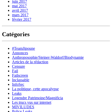
juin 2017
mai 2017
avril 2017
mars 2017
février 2017
Catégories
#TeamJipoune
Annonces
Anthroposophie/Steiner-Waldorf/Biodynamie
Articles de la rédaction
Censure
Fail
Failscreen
Inclassable
InfoSec
La politique, cette apocalypse
Leaks
Legendre Patrimoine/Magnificia
Les trucs vus sur internet
MIVILUDES
Police Leaks