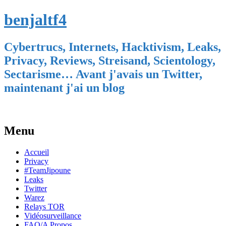
benjaltf4
Cybertrucs, Internets, Hacktivism, Leaks,
Privacy, Reviews, Streisand, Scientology,
Sectarisme… Avant j'avais un Twitter,
maintenant j'ai un blog
Menu
Skip
Accueil
to
Privacy
content
#TeamJipoune
Leaks
Twitter
Warez
Relays TOR
Vidéosurveillance
FAQ/A Propos