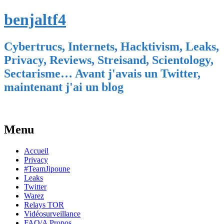
benjaltf4
Cybertrucs, Internets, Hacktivism, Leaks,
Privacy, Reviews, Streisand, Scientology,
Sectarisme… Avant j'avais un Twitter,
maintenant j'ai un blog
Menu
Skip
Accueil
to
Privacy
content
#TeamJipoune
Leaks
Twitter
Warez
Relays TOR
Vidéosurveillance
FAQ/A Propos