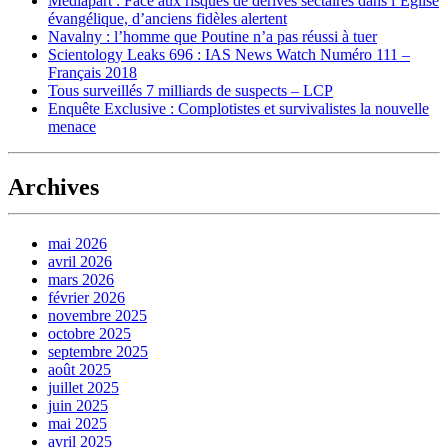
Mediapart : Face aux risques de dérives sectaires dans l’Église
évangélique, d’anciens fidèles alertent
Navalny : l’homme que Poutine n’a pas réussi à tuer
Scientology Leaks 696 : IAS News Watch Numéro 111 –
Français 2018
Tous surveillés 7 milliards de suspects – LCP
Enquête Exclusive : Complotistes et survivalistes la nouvelle
menace
Archives
mai 2026
avril 2026
mars 2026
février 2026
novembre 2025
octobre 2025
septembre 2025
août 2025
juillet 2025
juin 2025
mai 2025
avril 2025