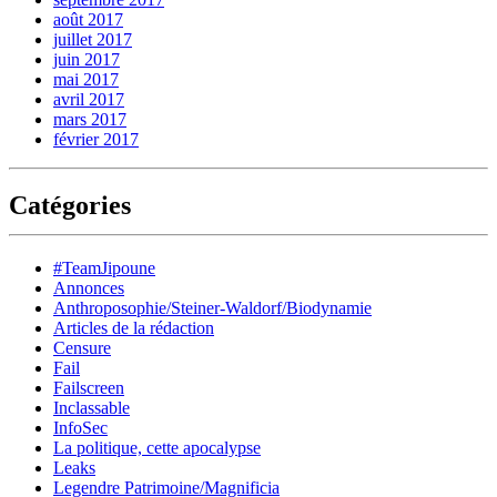
août 2017
juillet 2017
juin 2017
mai 2017
avril 2017
mars 2017
février 2017
Catégories
#TeamJipoune
Annonces
Anthroposophie/Steiner-Waldorf/Biodynamie
Articles de la rédaction
Censure
Fail
Failscreen
Inclassable
InfoSec
La politique, cette apocalypse
Leaks
Legendre Patrimoine/Magnificia