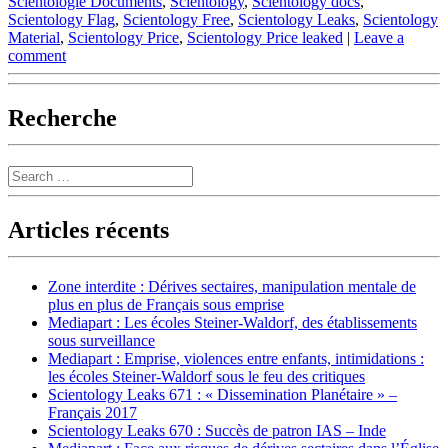
Scientologie Documents
,
Scientology
,
Scientology docs
,
Scientology Flag
,
Scientology Free
,
Scientology Leaks
,
Scientology
Material
,
Scientology Price
,
Scientology Price leaked
|
Leave a
comment
Recherche
Search
Articles récents
Zone interdite : Dérives sectaires, manipulation mentale de
plus en plus de Français sous emprise
Mediapart : Les écoles Steiner-Waldorf, des établissements
sous surveillance
Mediapart : Emprise, violences entre enfants, intimidations :
les écoles Steiner-Waldorf sous le feu des critiques
Scientology Leaks 671 : « Dissemination Planétaire » –
Français 2017
Scientology Leaks 670 : Succès de patron IAS – Inde