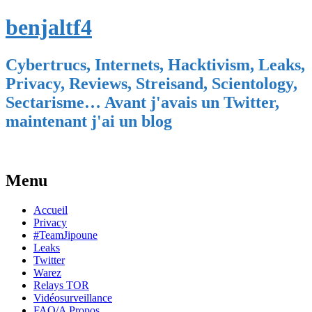
benjaltf4
Cybertrucs, Internets, Hacktivism, Leaks,
Privacy, Reviews, Streisand, Scientology,
Sectarisme… Avant j'avais un Twitter,
maintenant j'ai un blog
Menu
Skip
Accueil
to
Privacy
content
#TeamJipoune
Leaks
Twitter
Warez
Relays TOR
Vidéosurveillance
FAQ/A Propos