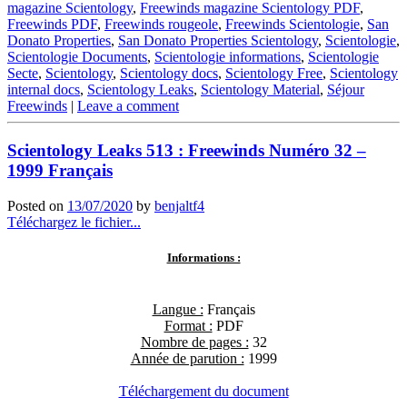
magazine Scientology
,
Freewinds magazine Scientology PDF
,
Freewinds PDF
,
Freewinds rougeole
,
Freewinds Scientologie
,
San
Donato Properties
,
San Donato Properties Scientology
,
Scientologie
,
Scientologie Documents
,
Scientologie informations
,
Scientologie
Secte
,
Scientology
,
Scientology docs
,
Scientology Free
,
Scientology
internal docs
,
Scientology Leaks
,
Scientology Material
,
Séjour
Freewinds
|
Leave a comment
Scientology Leaks 513 : Freewinds Numéro 32 –
1999 Français
Posted on
13/07/2020
by
benjaltf4
Téléchargez le fichier...
Informations :
Langue :
Français
Format :
PDF
Nombre de pages :
32
Année de parution :
1999
Téléchargement du document