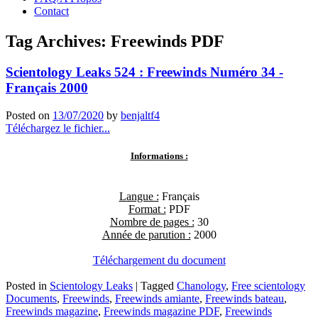
Contact
Tag Archives:
Freewinds PDF
Scientology Leaks 524 : Freewinds Numéro 34 -
Français 2000
Posted on
13/07/2020
by
benjaltf4
Téléchargez le fichier...
Informations :
Langue :
Français
Format :
PDF
Nombre de pages :
30
Année de parution :
2000
Téléchargement du document
Posted in
Scientology Leaks
|
Tagged
Chanology
,
Free scientology
Documents
,
Freewinds
,
Freewinds amiante
,
Freewinds bateau
,
Freewinds magazine
,
Freewinds magazine PDF
,
Freewinds