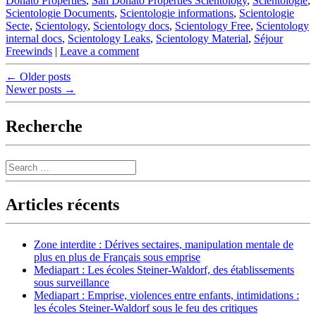
Donato Properties
,
San Donato Properties Scientology
,
Scientologie
,
Scientologie Documents
,
Scientologie informations
,
Scientologie
Secte
,
Scientology
,
Scientology docs
,
Scientology Free
,
Scientology
internal docs
,
Scientology Leaks
,
Scientology Material
,
Séjour
Freewinds
|
Leave a comment
Post
←
Older posts
Newer posts
→
navigation
Recherche
Search
Articles récents
Zone interdite : Dérives sectaires, manipulation mentale de
plus en plus de Français sous emprise
Mediapart : Les écoles Steiner-Waldorf, des établissements
sous surveillance
Mediapart : Emprise, violences entre enfants, intimidations :
les écoles Steiner-Waldorf sous le feu des critiques