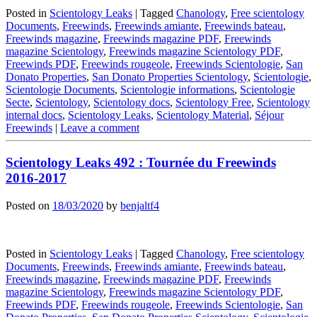
Posted in
Scientology Leaks
|
Tagged
Chanology
,
Free scientology
Documents
,
Freewinds
,
Freewinds amiante
,
Freewinds bateau
,
Freewinds magazine
,
Freewinds magazine PDF
,
Freewinds
magazine Scientology
,
Freewinds magazine Scientology PDF
,
Freewinds PDF
,
Freewinds rougeole
,
Freewinds Scientologie
,
San
Donato Properties
,
San Donato Properties Scientology
,
Scientologie
,
Scientologie Documents
,
Scientologie informations
,
Scientologie
Secte
,
Scientology
,
Scientology docs
,
Scientology Free
,
Scientology
internal docs
,
Scientology Leaks
,
Scientology Material
,
Séjour
Freewinds
|
Leave a comment
Scientology Leaks 492 : Tournée du Freewinds
2016-2017
Posted on
18/03/2020
by
benjaltf4
Posted in
Scientology Leaks
|
Tagged
Chanology
,
Free scientology
Documents
,
Freewinds
,
Freewinds amiante
,
Freewinds bateau
,
Freewinds magazine
,
Freewinds magazine PDF
,
Freewinds
magazine Scientology
,
Freewinds magazine Scientology PDF
,
Freewinds PDF
,
Freewinds rougeole
,
Freewinds Scientologie
,
San