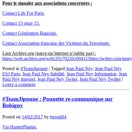
Pour le signaler aux associations concernées :
Contact Life For Paris.
Contact 13 onze 15.
Contact Génération Bataclan.
Contact Association française des Victimes du Terrorisme.
Lien Archive.org (parce-qu’internet n’oublie pas) :
https://web.archive.org/web/20170226100411/https:/twitter.com/jpn
Posted in
#TeamJipoune
|
Tagged
Jean Paul Ney
,
Jean Paul Ney
ESJ Paris
,
Jean Paul Ney fiabilité
,
Jean Paul Ney Information
,
Jean
Paul Ney Internet
,
Jean Paul Ney Twiter
,
Jean Paul Ney Twitter
|
Leave a comment
#TeamJipoune : Pounette re-communique sur
Bobigny
Posted on
14/02/2017
by
benjaltf4
Via HunterPlagiat.