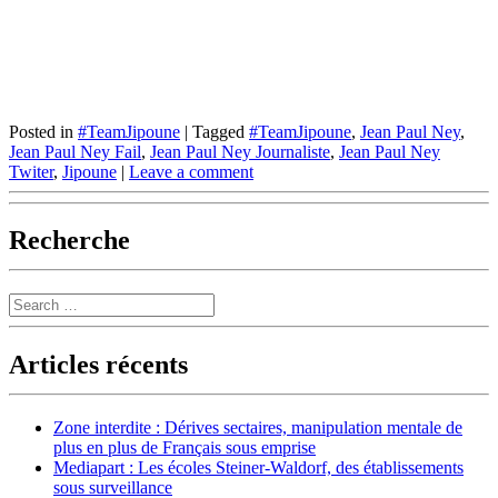
Posted in
#TeamJipoune
|
Tagged
#TeamJipoune
,
Jean Paul Ney
,
Jean Paul Ney Fail
,
Jean Paul Ney Journaliste
,
Jean Paul Ney
Twiter
,
Jipoune
|
Leave a comment
Recherche
Search
Articles récents
Zone interdite : Dérives sectaires, manipulation mentale de
plus en plus de Français sous emprise
Mediapart : Les écoles Steiner-Waldorf, des établissements
sous surveillance