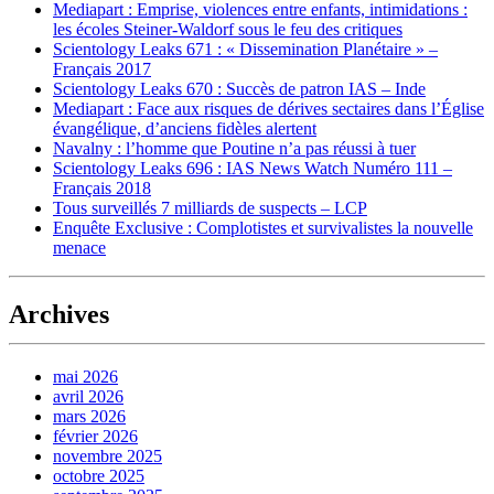
Mediapart : Emprise, violences entre enfants, intimidations :
les écoles Steiner-Waldorf sous le feu des critiques
Scientology Leaks 671 : « Dissemination Planétaire » –
Français 2017
Scientology Leaks 670 : Succès de patron IAS – Inde
Mediapart : Face aux risques de dérives sectaires dans l’Église
évangélique, d’anciens fidèles alertent
Navalny : l’homme que Poutine n’a pas réussi à tuer
Scientology Leaks 696 : IAS News Watch Numéro 111 –
Français 2018
Tous surveillés 7 milliards de suspects – LCP
Enquête Exclusive : Complotistes et survivalistes la nouvelle
menace
Archives
mai 2026
avril 2026
mars 2026
février 2026
novembre 2025
octobre 2025