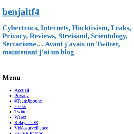
benjaltf4
Cybertrucs, Internets, Hacktivism, Leaks,
Privacy, Reviews, Streisand, Scientology,
Sectarisme… Avant j'avais un Twitter,
maintenant j'ai un blog
Menu
Skip
Accueil
to
Privacy
content
#TeamJipoune
Leaks
Twitter
Warez
Relays TOR
Vidéosurveillance
FAQ/A Propos