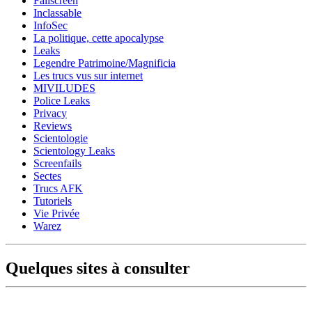
Failscreen
Inclassable
InfoSec
La politique, cette apocalypse
Leaks
Legendre Patrimoine/Magnificia
Les trucs vus sur internet
MIVILUDES
Police Leaks
Privacy
Reviews
Scientologie
Scientology Leaks
Screenfails
Sectes
Trucs AFK
Tutoriels
Vie Privée
Warez
Quelques sites à consulter