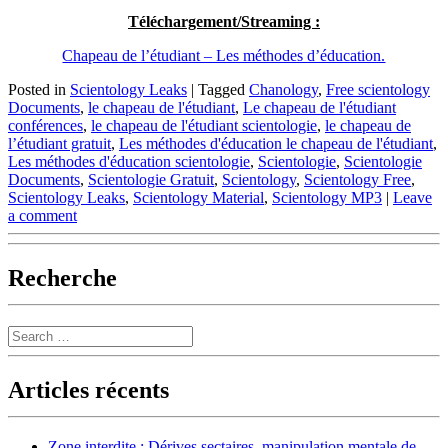
Téléchargement/Streaming :
Chapeau de l’étudiant – Les méthodes d’éducation.
Posted in
Scientology Leaks
|
Tagged
Chanology
,
Free scientology
Documents
,
le chapeau de l'étudiant
,
Le chapeau de l'étudiant
conférences
,
le chapeau de l'étudiant scientologie
,
le chapeau de
l’étudiant gratuit
,
Les méthodes d'éducation le chapeau de l'étudiant
,
Les méthodes d'éducation scientologie
,
Scientologie
,
Scientologie
Documents
,
Scientologie Gratuit
,
Scientology
,
Scientology Free
,
Scientology Leaks
,
Scientology Material
,
Scientology MP3
|
Leave
a comment
Recherche
Search
Articles récents
Zone interdite : Dérives sectaires, manipulation mentale de