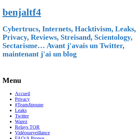
benjaltf4
Cybertrucs, Internets, Hacktivism, Leaks,
Privacy, Reviews, Streisand, Scientology,
Sectarisme… Avant j'avais un Twitter,
maintenant j'ai un blog
Menu
Skip
Accueil
to
Privacy
content
#TeamJipoune
Leaks
Twitter
Warez
Relays TOR
Vidéosurveillance
FAQ/A Propos