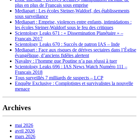
plus en plus de Français sous emprise
Mediapart : Les écoles Steiner-Waldorf, des établissements
sous surveillance
Mediapart : Emprise, violences entre enfants, intimidations :
les écoles Steiner-Waldorf sous le feu des critiques
Scientology Leaks 671 : « Dissemination Planétaire » –
Français 2017
Scientology Leaks 670 : Succès de patron IAS – Inde
Mediapart : Face aux risques de dérives sectaires dans l’Église
évangélique, d’anciens fidèles alertent
Navalny : l’homme que Poutine n’a pas réussi à tuer
Scientology Leaks 696 : IAS News Watch Numéro 111 –
Français 2018
Tous surveillés 7 milliards de suspects – LCP
Enquête Exclusive : Complotistes et survivalistes la nouvelle
menace
Archives
mai 2026
avril 2026
mars 2026