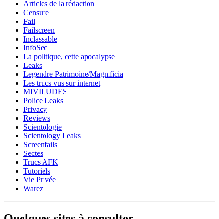
Articles de la rédaction
Censure
Fail
Failscreen
Inclassable
InfoSec
La politique, cette apocalypse
Leaks
Legendre Patrimoine/Magnificia
Les trucs vus sur internet
MIVILUDES
Police Leaks
Privacy
Reviews
Scientologie
Scientology Leaks
Screenfails
Sectes
Trucs AFK
Tutoriels
Vie Privée
Warez
Quelques sites à consulter