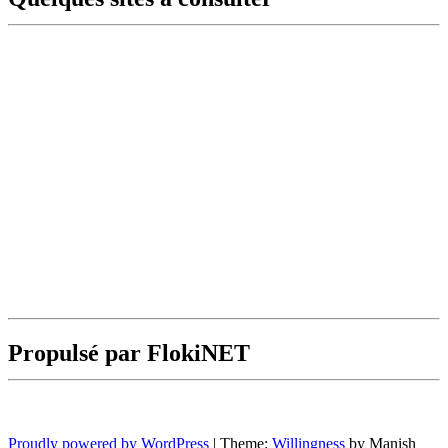
Propulsé par FlokiNET
Proudly powered by WordPress
|
Theme:
Willingness
by Manish