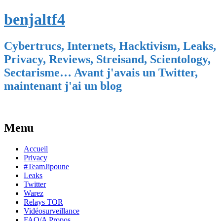
benjaltf4
Cybertrucs, Internets, Hacktivism, Leaks,
Privacy, Reviews, Streisand, Scientology,
Sectarisme… Avant j'avais un Twitter,
maintenant j'ai un blog
Menu
Skip
Accueil
to
Privacy
content
#TeamJipoune
Leaks
Twitter
Warez
Relays TOR
Vidéosurveillance
FAQ/A Propos