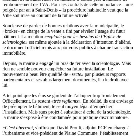
remboursement de TVA. Pour les contrats de cette importance – une
poignée par an à Saint-Denis – la procédure habituelle veut que la
Ville soit mise au courant de la future activité.
Soucieuse de garder de bonnes relations avec la municipalité, le
«broker» en charge de la vente a fini par révéler l’usage du futur
bâtiment. La mention
«exploité pour les besoins de l’Eglise de
scientologie»
est même ajoutée à la déclaration d’intention d’aliéné,
le document officiel remis aux pouvoirs publics à chaque transaction
immobilière.
Depuis, la mairie a engagé un bras de fer avec la scientologie. Mais
rien ne semble pouvoir empêcher sa future installation. Le
mouvement a beau être qualifié de
«secte»
par plusieurs rapports
parlementaires et ses abus largement documentés, il a le droit avec
lui.
A tel point que les élus se gardent de l’attaquer trop frontalement.
Officiellement, ils restent
«très vigilants».
En réalité, ils ont envisagé
de préempter le bâtiment, le seul moyen légal d’empêcher
l’installation. Mais sans projet à substituer à celui de la scientologie,
la mairie s’expose à être condamnée pour pratique discriminatoire.
«C’est aberrant,
s’offusque David Proult, adjoint PCF en charge à
l’urbanisme et vice-président de Plaine Commune, l’établissement