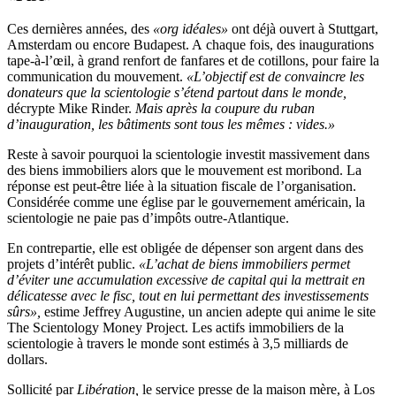
Ces dernières années, des
«org idéales»
ont déjà ouvert à Stuttgart,
Amsterdam ou encore Budapest. A chaque fois, des inaugurations
tape-à-l’œil, à grand renfort de fanfares et de cotillons, pour faire la
communication du mouvement.
«L’objectif est de convaincre les
donateurs que la scientologie s’étend partout dans le monde,
décrypte Mike Rinder.
Mais après la coupure du ruban
d’inauguration, les bâtiments sont tous les mêmes : vides.»
Reste à savoir pourquoi la scientologie investit massivement dans
des biens immobiliers alors que le mouvement est moribond. La
réponse est peut-être liée à la situation fiscale de l’organisation.
Considérée comme une église par le gouvernement américain, la
scientologie ne paie pas d’impôts outre-Atlantique.
En contrepartie, elle est obligée de dépenser son argent dans des
projets d’intérêt public.
«L’achat de biens immobiliers permet
d’éviter une accumulation excessive de capital qui la mettrait en
délicatesse avec le fisc, tout en lui permettant des investissements
sûrs»,
estime Jeffrey Augustine, un ancien adepte qui anime le site
The Scientology Money Project. Les actifs immobiliers de la
scientologie à travers le monde sont estimés à 3,5 milliards de
dollars.
Sollicité par
Libération,
le service presse de la maison mère, à Los