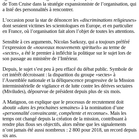
de Tom Cruise dans la stratégie expansionniste de l’organisation, qui
a listé des personnalités à rencontrer.
L’occasion pour la star de dénoncer les
«discriminations religieuses»
dont seraient victimes les scientologues en Europe, et en particulier
en France, où l’organisation fait alors l’objet de toutes les attentions.
Sensible à ces arguments, Nicolas Sarkozy, qui a toujours préféré
l’expression de
«nouveaux mouvements spirituels»
au terme de
«sectes»,
a été le premier à infléchir la politique sur le sujet lors de
son passage au ministère de l’Intérieur.
Depuis, le sujet s’est peu à peu effacé du débat public. Symbole de
cet intérêt décroissant : la disparition du groupe «sectes» à
l’Assemblée nationale et la déliquescence progressive de la Mission
interministérielle de vigilance et de lutte contre les dérives sectaires
(Miviludes), dépourvue de président depuis plus de six mois.
A Matignon, on explique que le processus de recrutement doit
aboutir
«dans les prochaines semaines»
à la nomination d’une
«personnalité convaincante, compétente et reconnue».
Mais les
temps ont changé depuis la création de la mission, contribuant à
rendre plus flous ses objectifs, alors même que les signalements
n’ont jamais été aussi nombreux : 2 800 pour 2018, un record depuis
six ans.