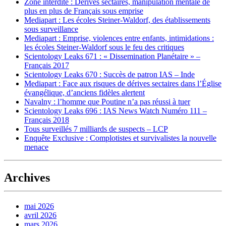
Zone interdite : Dérives sectaires, manipulation mentale de
plus en plus de Français sous emprise
Mediapart : Les écoles Steiner-Waldorf, des établissements
sous surveillance
Mediapart : Emprise, violences entre enfants, intimidations :
les écoles Steiner-Waldorf sous le feu des critiques
Scientology Leaks 671 : « Dissemination Planétaire » –
Français 2017
Scientology Leaks 670 : Succès de patron IAS – Inde
Mediapart : Face aux risques de dérives sectaires dans l’Église
évangélique, d’anciens fidèles alertent
Navalny : l’homme que Poutine n’a pas réussi à tuer
Scientology Leaks 696 : IAS News Watch Numéro 111 –
Français 2018
Tous surveillés 7 milliards de suspects – LCP
Enquête Exclusive : Complotistes et survivalistes la nouvelle
menace
Archives
mai 2026
avril 2026
mars 2026