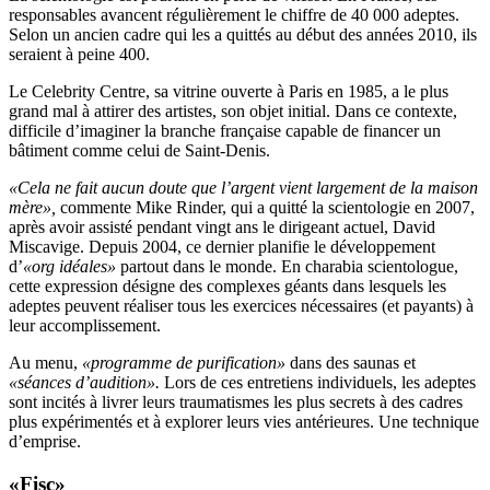
responsables avancent régulièrement le chiffre de 40 000 adeptes.
Selon un ancien cadre qui les a quittés au début des années 2010, ils
seraient à peine 400.
Le Celebrity Centre, sa vitrine ouverte à Paris en 1985, a le plus
grand mal à attirer des artistes, son objet initial. Dans ce contexte,
difficile d’imaginer la branche française capable de financer un
bâtiment comme celui de Saint-Denis.
«Cela ne fait aucun doute que l’argent vient largement de la maison
mère»,
commente Mike Rinder, qui a quitté la scientologie en 2007,
après avoir assisté pendant vingt ans le dirigeant actuel, David
Miscavige. Depuis 2004, ce dernier planifie le développement
d’
«org idéales»
partout dans le monde. En charabia scientologue,
cette expression désigne des complexes géants dans lesquels les
adeptes peuvent réaliser tous les exercices nécessaires (et payants) à
leur accomplissement.
Au menu,
«programme de purification»
dans des saunas et
«séances d’audition».
Lors de ces entretiens individuels, les adeptes
sont incités à livrer leurs traumatismes les plus secrets à des cadres
plus expérimentés et à explorer leurs vies antérieures. Une technique
d’emprise.
«Fisc»