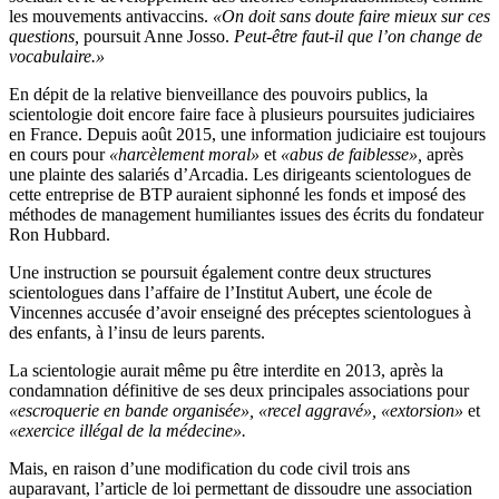
les mouvements antivaccins.
«On doit sans doute faire mieux sur ces
questions,
poursuit Anne Josso.
Peut-être faut-il que l’on change de
vocabulaire.»
En dépit de la relative bienveillance des pouvoirs publics, la
scientologie doit encore faire face à plusieurs poursuites judiciaires
en France. Depuis août 2015, une information judiciaire est toujours
en cours pour
«harcèlement moral»
et
«abus de faiblesse»,
après
une plainte des salariés d’Arcadia. Les dirigeants scientologues de
cette entreprise de BTP auraient siphonné les fonds et imposé des
méthodes de management humiliantes issues des écrits du fondateur
Ron Hubbard.
Une instruction se poursuit également contre deux structures
scientologues dans l’affaire de l’Institut Aubert, une école de
Vincennes accusée d’avoir enseigné des préceptes scientologues à
des enfants, à l’insu de leurs parents.
La scientologie aurait même pu être interdite en 2013, après la
condamnation définitive de ses deux principales associations pour
«escroquerie en bande organisée», «recel aggravé», «extorsion»
et
«exercice illégal de la médecine».
Mais, en raison d’une modification du code civil trois ans
auparavant, l’article de loi permettant de dissoudre une association