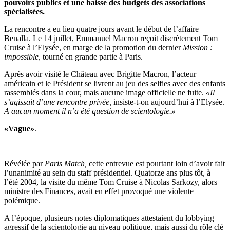
pouvoirs publics et une baisse des budgets des associations
spécialisées.
La rencontre a eu lieu quatre jours avant le début de l’affaire
Benalla. Le 14 juillet, Emmanuel Macron reçoit discrètement Tom
Cruise à l’Elysée, en marge de la promotion du dernier
Mission :
impossible,
tourné en grande partie à Paris.
Après avoir visité le Château avec Brigitte Macron, l’acteur
américain et le Président se livrent au jeu des selfies avec des enfants
rassemblés dans la cour, mais aucune image officielle ne fuite.
«Il
s’agissait d’une rencontre privée,
insiste-t-on aujourd’hui à l’Elysée.
A aucun moment il n’a été question de scientologie.»
«Vague»
.
Révélée par
Paris Match,
cette entrevue est pourtant loin d’avoir fait
l’unanimité au sein du staff présidentiel. Quatorze ans plus tôt, à
l’été 2004, la visite du même Tom Cruise à Nicolas Sarkozy, alors
ministre des Finances, avait en effet provoqué une violente
polémique.
A l’époque, plusieurs notes diplomatiques attestaient du lobbying
agressif de la scientologie au niveau politique, mais aussi du rôle clé