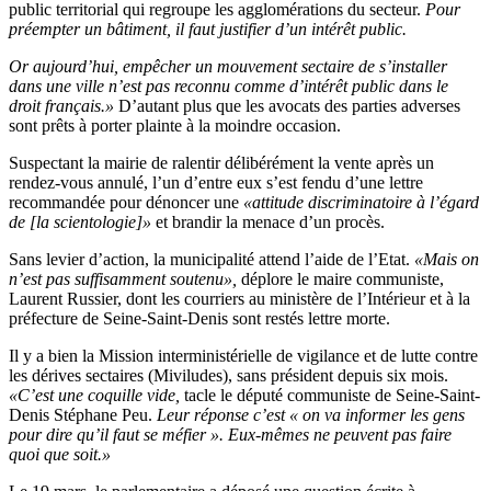
public territorial qui regroupe les agglomérations du secteur.
Pour
préempter un bâtiment, il faut justifier d’un intérêt public.
Or aujourd’hui, empêcher un mouvement sectaire de s’installer
dans une ville n’est pas reconnu comme d’intérêt public dans le
droit français.»
D’autant plus que les avocats des parties adverses
sont prêts à porter plainte à la moindre occasion.
Suspectant la mairie de ralentir délibérément la vente après un
rendez-vous annulé, l’un d’entre eux s’est fendu d’une lettre
recommandée pour dénoncer une
«attitude discriminatoire à l’égard
de [la scientologie]»
et brandir la menace d’un procès.
Sans levier d’action, la municipalité attend l’aide de l’Etat.
«Mais on
n’est pas suffisamment soutenu»,
déplore le maire communiste,
Laurent Russier, dont les courriers au ministère de l’Intérieur et à la
préfecture de Seine-Saint-Denis sont restés lettre morte.
Il y a bien la Mission interministérielle de vigilance et de lutte contre
les dérives sectaires (Miviludes), sans président depuis six mois.
«C’est une coquille vide,
tacle le député communiste de Seine-Saint-
Denis Stéphane Peu.
Leur réponse c’est « on va informer les gens
pour dire qu’il faut se méfier ». Eux-mêmes ne peuvent pas faire
quoi que soit.»