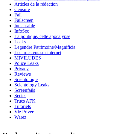
Articles de la rédaction
Censure
Fail
Failscreen
Inclassable
InfoSec
La politique, cette apocalypse
Leaks
Legendre Patrimoine/Magnificia
Les trucs vus sur internet
MIVILUDES
Police Leaks
Privacy
Reviews
Scientologie
Scientology Leaks
Screenfails
Sectes
Trucs AFK
Tutoriels
Vie Privée
Warez