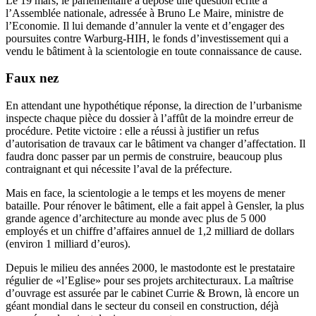
Le 19 mars, le parlementaire a déposé une question écrite à
l’Assemblée nationale, adressée à Bruno Le Maire, ministre de
l’Economie. Il lui demande d’annuler la vente et d’engager des
poursuites contre Warburg-HIH, le fonds d’investissement qui a
vendu le bâtiment à la scientologie en toute connaissance de cause.
Faux nez
En attendant une hypothétique réponse, la direction de l’urbanisme
inspecte chaque pièce du dossier à l’affût de la moindre erreur de
procédure. Petite victoire : elle a réussi à justifier un refus
d’autorisation de travaux car le bâtiment va changer d’affectation. Il
faudra donc passer par un permis de construire, beaucoup plus
contraignant et qui nécessite l’aval de la préfecture.
Mais en face, la scientologie a le temps et les moyens de mener
bataille. Pour rénover le bâtiment, elle a fait appel à Gensler, la plus
grande agence d’architecture au monde avec plus de 5 000
employés et un chiffre d’affaires annuel de 1,2 milliard de dollars
(environ 1 milliard d’euros).
Depuis le milieu des années 2000, le mastodonte est le prestataire
régulier de «l’Eglise» pour ses projets architecturaux. La maîtrise
d’ouvrage est assurée par le cabinet Currie & Brown, là encore un
géant mondial dans le secteur du conseil en construction, déjà