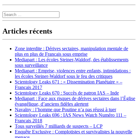
Search
Articles récents
Zone interdite : Dérives sectaires, manipulation mentale de
plus en plus de Français sous emprise
Mediapart : Les écoles Steiner-Waldorf, des établissements
sous surveillance
Mediapart : Emprise, violences entre enfants, intimidations :
les écoles Steiner-Waldorf sous le feu des critiques
Scientology Leaks 671 : « Dissemination Planétaire » –
Français 2017
Scientology Leaks 670 : Succès de patron IAS – Inde
Mediapart : Face aux risques de dérives sectaires dans l’Église
évangélique, d’anciens fidèles alertent
Navalny : l’homme que Poutine n’a pas réussi à tuer
Scientology Leaks 696 : IAS News Watch Numéro 111 –
Français 2018
Tous surveillés 7 milliards de suspects – LCP
Enquête Exclusive : Complotistes et survivalistes la nouvelle
menace