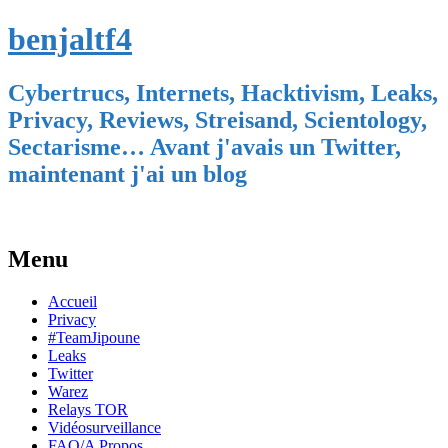
benjaltf4
Cybertrucs, Internets, Hacktivism, Leaks,
Privacy, Reviews, Streisand, Scientology,
Sectarisme… Avant j'avais un Twitter,
maintenant j'ai un blog
Menu
Skip
Accueil
to
Privacy
content
#TeamJipoune
Leaks
Twitter
Warez
Relays TOR
Vidéosurveillance
FAQ/A Propos