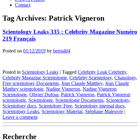
Contact
Tag Archives:
Patrick Vigneron
Scientology Leaks 335 : Celebrity Magazine Numéro
219 Français
Posted on
01/12/2019
by
benjaltf4
Posted in
Scientology Leaks
|
Tagged
Celebrity Leak Celebrity
,
Celebrity Magazine Scientologie
,
Celebrity Scientology
,
Chanology
,
Free scientology Documents
,
Jean Claude Matthey
,
Jean Claude
Matthey scientologie
,
Nadine Vigneron
,
Nadine Vigneron
Scientologie
,
Olivier Dufour
,
Patrick Vigneron
,
Patrick Vigneron
scientologie
,
Scientologie
,
Scientologie Documents
,
Scientology
,
Scientology docs
,
Scientology Free
,
Scientology internal docs
,
Scientology Leaks
,
Scientology Material
,
Stéphane Maleuvre
|
Leave a comment
Recherche