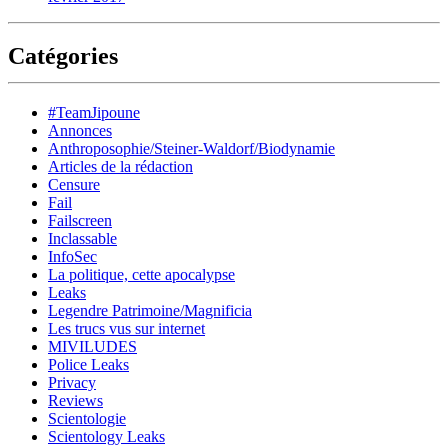
Catégories
#TeamJipoune
Annonces
Anthroposophie/Steiner-Waldorf/Biodynamie
Articles de la rédaction
Censure
Fail
Failscreen
Inclassable
InfoSec
La politique, cette apocalypse
Leaks
Legendre Patrimoine/Magnificia
Les trucs vus sur internet
MIVILUDES
Police Leaks
Privacy
Reviews
Scientologie
Scientology Leaks