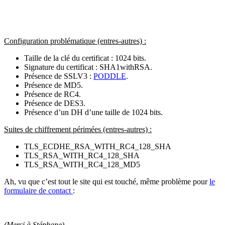
Configuration problématique (entres-autres) :
Taille de la clé du certificat : 1024 bits.
Signature du certificat : SHA1withRSA.
Présence de SSLV3 :
PODDLE
.
Présence de
MD5
.
Présence de
RC4
.
Présence de
DES3
.
Présence d’un
DH d’une taille de 1024 bits.
Suites de chiffrement périmées (entres-autres) :
TLS_ECDHE_RSA_WITH_RC4_128_SHA
TLS_RSA_WITH_RC4_128_SHA
TLS_RSA_WITH_RC4_128_MD5
Ah, vu que c’est tout le site qui est touché, même problème pour
le
formulaire de contact
:
(Merci à Stéphane).