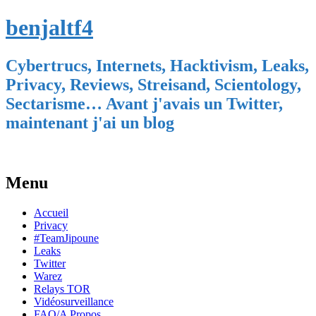
benjaltf4
Cybertrucs, Internets, Hacktivism, Leaks,
Privacy, Reviews, Streisand, Scientology,
Sectarisme… Avant j'avais un Twitter,
maintenant j'ai un blog
Menu
Skip
Accueil
to
Privacy
content
#TeamJipoune
Leaks
Twitter
Warez
Relays TOR
Vidéosurveillance
FAQ/A Propos