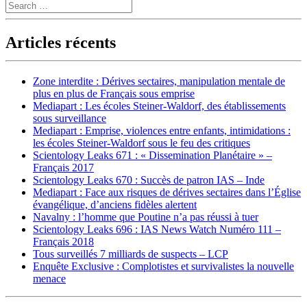
Search
Articles récents
Zone interdite : Dérives sectaires, manipulation mentale de
plus en plus de Français sous emprise
Mediapart : Les écoles Steiner-Waldorf, des établissements
sous surveillance
Mediapart : Emprise, violences entre enfants, intimidations :
les écoles Steiner-Waldorf sous le feu des critiques
Scientology Leaks 671 : « Dissemination Planétaire » –
Français 2017
Scientology Leaks 670 : Succès de patron IAS – Inde
Mediapart : Face aux risques de dérives sectaires dans l’Église
évangélique, d’anciens fidèles alertent
Navalny : l’homme que Poutine n’a pas réussi à tuer
Scientology Leaks 696 : IAS News Watch Numéro 111 –
Français 2018
Tous surveillés 7 milliards de suspects – LCP
Enquête Exclusive : Complotistes et survivalistes la nouvelle
menace