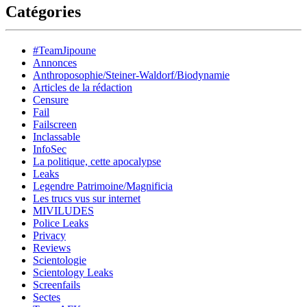
Catégories
#TeamJipoune
Annonces
Anthroposophie/Steiner-Waldorf/Biodynamie
Articles de la rédaction
Censure
Fail
Failscreen
Inclassable
InfoSec
La politique, cette apocalypse
Leaks
Legendre Patrimoine/Magnificia
Les trucs vus sur internet
MIVILUDES
Police Leaks
Privacy
Reviews
Scientologie
Scientology Leaks
Screenfails
Sectes