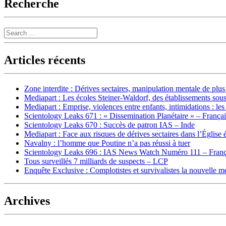
Recherche
Search
Articles récents
Zone interdite : Dérives sectaires, manipulation mentale de plu
Mediapart : Les écoles Steiner-Waldorf, des établissements sous
Mediapart : Emprise, violences entre enfants, intimidations : les
Scientology Leaks 671 : « Dissemination Planétaire » – França
Scientology Leaks 670 : Succès de patron IAS – Inde
Mediapart : Face aux risques de dérives sectaires dans l’Église 
Navalny : l’homme que Poutine n’a pas réussi à tuer
Scientology Leaks 696 : IAS News Watch Numéro 111 – Franç
Tous surveillés 7 milliards de suspects – LCP
Enquête Exclusive : Complotistes et survivalistes la nouvelle 
Archives