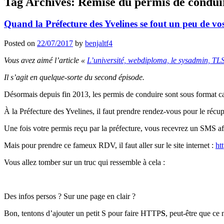
Tag Archives:
Remise du permis de conduir
Quand la Préfecture des Yvelines se fout un peu de vo
Posted on
22/07/2017
by
benjaltf4
Vous avez aimé l’article «
L’université, webdiploma, le sysadmin, TLS
Il s’agit en quelque-sorte du second épisode.
Désormais depuis fin 2013, les permis de conduire sont sous format cart
À la Préfecture des Yvelines, il faut prendre rendez-vous pour le récup
Une fois votre permis reçu par la préfecture, vous recevrez un SMS a
Mais pour prendre ce fameux RDV, il faut aller sur le site internet :
ht
Vous allez tomber sur un truc qui ressemble à cela :
Des infos persos ? Sur une page en clair ?
Bon, tentons d’ajouter un petit S pour faire HTTP
S
, peut-être que ce 