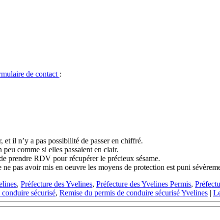
ormulaire de contact
:
et il n’y a pas possibilité de passer en chiffré.
n peu comme si elles passaient en clair.
in de prendre RDV pour récupérer le précieux sésame.
 de ne pas avoir mis en oeuvre les moyens de protection est puni sévèremen
elines
,
Préfecture des Yvelines
,
Préfecture des Yvelines Permis
,
Préfectu
 conduire sécurisé
,
Remise du permis de conduire sécurisé Yvelines
|
L