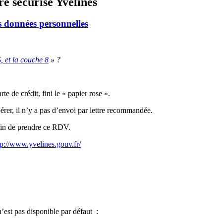
e sécurisé Yvelines
s données personnelles
, et la couche 8
» ?
e de crédit, fini le « papier rose ».
érer, il n’y a pas d’envoi par lettre recommandée.
fin de prendre ce RDV.
tp://www.yvelines.gouv.fr/
n’est pas disponible par défaut
: