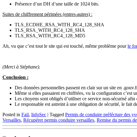
Présence d’un
DH d’une taille de 1024 bits.
Suites de chiffrement périmées (entres-autres) :
TLS_ECDHE_RSA_WITH_RC4_128_SHA
TLS_RSA_WITH_RC4_128_SHA
TLS_RSA_WITH_RC4_128_MD5
Ah, vu que c’est tout le site qui est touché, même problème pour
le f
(Merci à Stéphane).
Conclusion :
Des données personnelles passent en clair sur un site en .gouv.fr, 
Même si elles passaient en chiffrées, vu la configuration c’est u
Les citoyens sont obligés d’utiliser ce service non-sécurisé af
Le responsable est astreint à une obligation de sécurité, le fait
Posted in
Fail
,
InfoSec
|
Tagged
Permis de conduire préfécture des yv
Versailles
,
Récupérer permis conduire versailles
,
Remise du permis de