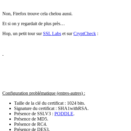
Non, Firefox trouve cela chelou aussi.
Et si on y regardait de plus près…
Hop, un petit tour sur
SSL Labs
et sur
CryptCheck
:
Configuration problématique (entres-autres) :
Taille de la clé du certificat : 1024 bits.
Signature du certificat : SHA1withRSA.
Présence de SSLV3 :
PODDLE
.
Présence de
MD5
.
Présence de
RC4
.
Présence de
DES3
.