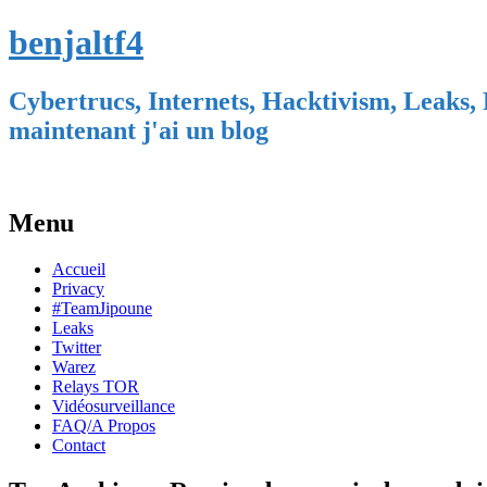
benjaltf4
Cybertrucs, Internets, Hacktivism, Leaks, 
maintenant j'ai un blog
Menu
Skip
Accueil
to
Privacy
content
#TeamJipoune
Leaks
Twitter
Warez
Relays TOR
Vidéosurveillance
FAQ/A Propos
Contact