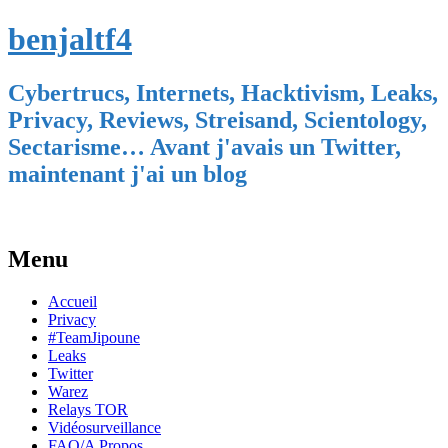
benjaltf4
Cybertrucs, Internets, Hacktivism, Leaks,
Privacy, Reviews, Streisand, Scientology,
Sectarisme… Avant j'avais un Twitter,
maintenant j'ai un blog
Menu
Skip
Accueil
to
Privacy
content
#TeamJipoune
Leaks
Twitter
Warez
Relays TOR
Vidéosurveillance
FAQ/A Propos