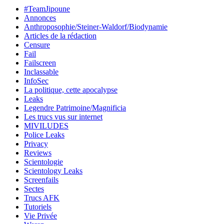
#TeamJipoune
Annonces
Anthroposophie/Steiner-Waldorf/Biodynamie
Articles de la rédaction
Censure
Fail
Failscreen
Inclassable
InfoSec
La politique, cette apocalypse
Leaks
Legendre Patrimoine/Magnificia
Les trucs vus sur internet
MIVILUDES
Police Leaks
Privacy
Reviews
Scientologie
Scientology Leaks
Screenfails
Sectes
Trucs AFK
Tutoriels
Vie Privée