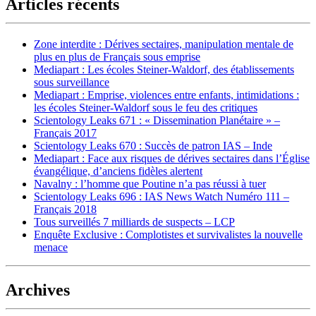
Articles récents
Zone interdite : Dérives sectaires, manipulation mentale de
plus en plus de Français sous emprise
Mediapart : Les écoles Steiner-Waldorf, des établissements
sous surveillance
Mediapart : Emprise, violences entre enfants, intimidations :
les écoles Steiner-Waldorf sous le feu des critiques
Scientology Leaks 671 : « Dissemination Planétaire » –
Français 2017
Scientology Leaks 670 : Succès de patron IAS – Inde
Mediapart : Face aux risques de dérives sectaires dans l’Église
évangélique, d’anciens fidèles alertent
Navalny : l’homme que Poutine n’a pas réussi à tuer
Scientology Leaks 696 : IAS News Watch Numéro 111 –
Français 2018
Tous surveillés 7 milliards de suspects – LCP
Enquête Exclusive : Complotistes et survivalistes la nouvelle
menace
Archives