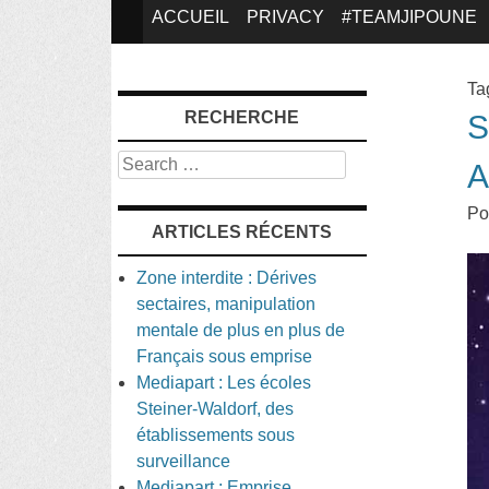
SKIP
ACCUEIL
PRIVACY
#TEAMJIPOUNE
TO
Ta
RECHERCHE
S
CONTENT
Search
A
Po
ARTICLES RÉCENTS
Zone interdite : Dérives
sectaires, manipulation
mentale de plus en plus de
Français sous emprise
Mediapart : Les écoles
Steiner-Waldorf, des
établissements sous
surveillance
Mediapart : Emprise,