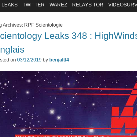
LEAKS
TWITTER
WAREZ
RELAYS TOR
VIDÉOSURV
g Archives:
RPF Scientologie
cientology Leaks 348 : HighWin
nglais
sted on
03/12/2019
by
benjaltf4