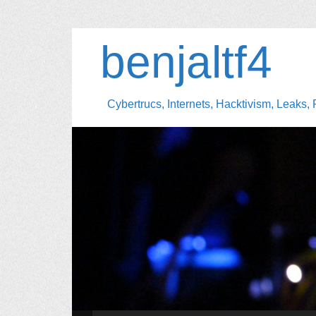
benjaltf4
Cybertrucs, Internets, Hacktivism, Leaks, 