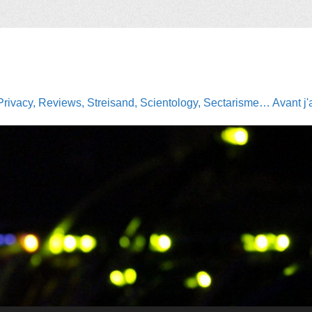
Privacy, Reviews, Streisand, Scientology, Sectarisme… Avant j'av