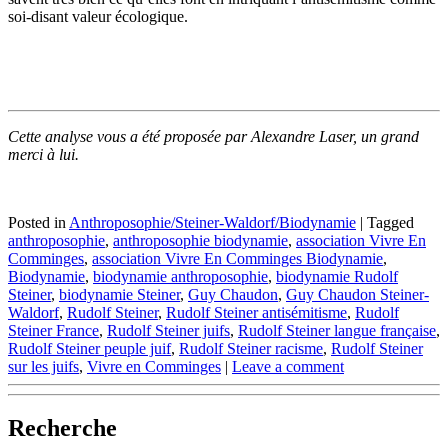
soi-disant valeur écologique.
Cette analyse vous a été proposée par Alexandre Laser, un grand
merci à lui.
Posted in
Anthroposophie/Steiner-Waldorf/Biodynamie
|
Tagged
anthroposophie
,
anthroposophie biodynamie
,
association Vivre En
Comminges
,
association Vivre En Comminges Biodynamie
,
Biodynamie
,
biodynamie anthroposophie
,
biodynamie Rudolf
Steiner
,
biodynamie Steiner
,
Guy Chaudon
,
Guy Chaudon Steiner-
Waldorf
,
Rudolf Steiner
,
Rudolf Steiner antisémitisme
,
Rudolf
Steiner France
,
Rudolf Steiner juifs
,
Rudolf Steiner langue française
,
Rudolf Steiner peuple juif
,
Rudolf Steiner racisme
,
Rudolf Steiner
sur les juifs
,
Vivre en Comminges
|
Leave a comment
Recherche