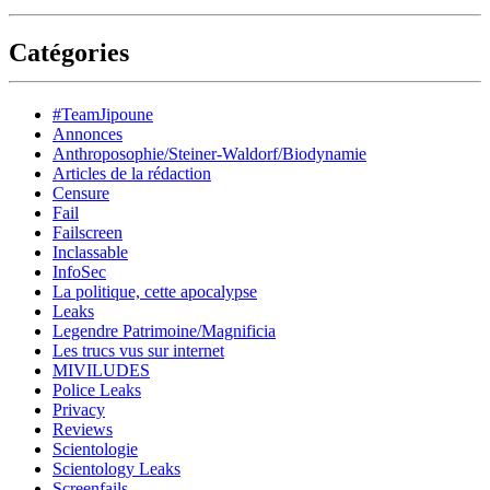
Catégories
#TeamJipoune
Annonces
Anthroposophie/Steiner-Waldorf/Biodynamie
Articles de la rédaction
Censure
Fail
Failscreen
Inclassable
InfoSec
La politique, cette apocalypse
Leaks
Legendre Patrimoine/Magnificia
Les trucs vus sur internet
MIVILUDES
Police Leaks
Privacy
Reviews
Scientologie
Scientology Leaks
Screenfails