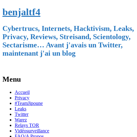
benjaltf4
Cybertrucs, Internets, Hacktivism, Leaks,
Privacy, Reviews, Streisand, Scientology,
Sectarisme… Avant j'avais un Twitter,
maintenant j'ai un blog
Menu
Skip
Accueil
to
Privacy
content
#TeamJipoune
Leaks
Twitter
Warez
Relays TOR
Vidéosurveillance
FAQ/A Propos