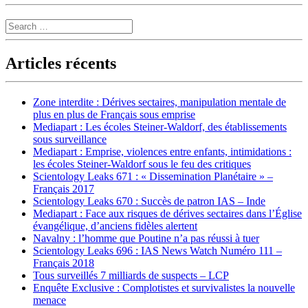
Search
Articles récents
Zone interdite : Dérives sectaires, manipulation mentale de
plus en plus de Français sous emprise
Mediapart : Les écoles Steiner-Waldorf, des établissements
sous surveillance
Mediapart : Emprise, violences entre enfants, intimidations :
les écoles Steiner-Waldorf sous le feu des critiques
Scientology Leaks 671 : « Dissemination Planétaire » –
Français 2017
Scientology Leaks 670 : Succès de patron IAS – Inde
Mediapart : Face aux risques de dérives sectaires dans l’Église
évangélique, d’anciens fidèles alertent
Navalny : l’homme que Poutine n’a pas réussi à tuer
Scientology Leaks 696 : IAS News Watch Numéro 111 –
Français 2018
Tous surveillés 7 milliards de suspects – LCP
Enquête Exclusive : Complotistes et survivalistes la nouvelle
menace