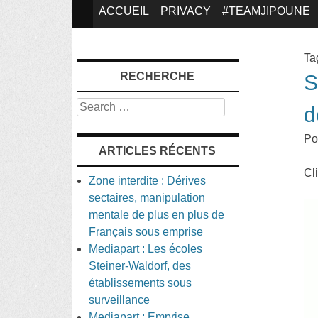
SKIP
ACCUEIL
PRIVACY
#TEAMJIPOUNE
TO
Ta
RECHERCHE
S
CONTENT
Search
d
Po
ARTICLES RÉCENTS
Cl
Zone interdite : Dérives
sectaires, manipulation
mentale de plus en plus de
Français sous emprise
Mediapart : Les écoles
Steiner-Waldorf, des
établissements sous
surveillance
Mediapart : Emprise,