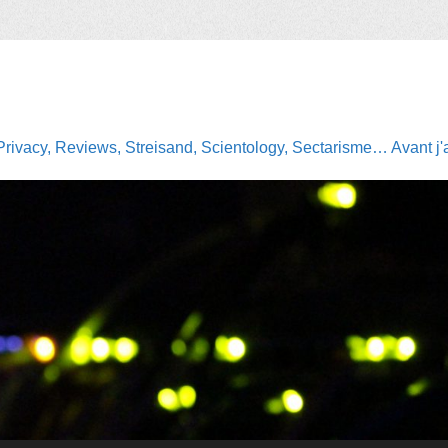
Privacy, Reviews, Streisand, Scientology, Sectarisme… Avant j'av