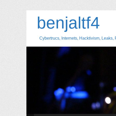
benjaltf4
Cybertrucs, Internets, Hacktivism, Leaks, 