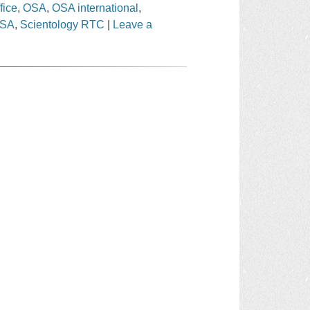
fice
,
OSA
,
OSA international
,
OSA
,
Scientology RTC
|
Leave a